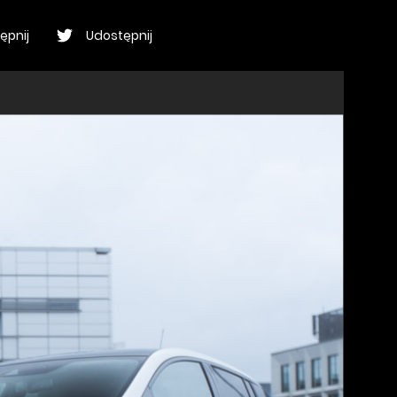
ępnij
Udostępnij