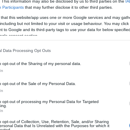
13.03.2025
. This information may also be disclosed by us to third parties on the
IA
Maciej Kuchno
Participants
that may further disclose it to other third parties.
 that this website/app uses one or more Google services and may gath
including but not limited to your visit or usage behaviour. You may click 
 to Google and its third-party tags to use your data for below specifi
ogle consent section.
PRODUCENCI I RYNEK
Spalinowy Mercedes CLA dołączył do
l Data Processing Opt Outs
oferty. Jeden silnik, pięć wersji, niższa cena
o opt-out of the Sharing of my personal data.
05.11.2025
Piotr Zajt
In
o opt-out of the Sale of my Personal Data.
In
OPINIE
to opt-out of processing my Personal Data for Targeted
Nowy Mercedes CLA 250+ jest królem
ing.
In
wydajności (i ekranów). Sprawdziłem, czy
da się go polubić
o opt-out of Collection, Use, Retention, Sale, and/or Sharing
ersonal Data that Is Unrelated with the Purposes for which it
lected.