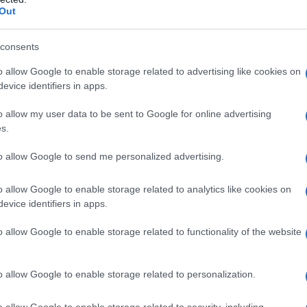
17.07.2025
Maciej Kuchno
Out
consents
o allow Google to enable storage related to advertising like cookies on
evice identifiers in apps.
TESTY
Mercedes CLA 200
o allow my user data to be sent to Google for online advertising
s.
22.07.2013
Redakcja autoGALERIA.pl
to allow Google to send me personalized advertising.
o allow Google to enable storage related to analytics like cookies on
evice identifiers in apps.
o allow Google to enable storage related to functionality of the website
NOWOŚCI I PREMIERY
Oto nowy Mercedes CLA. Rynek go pokocha,
ale niespodzianki nie ma
o allow Google to enable storage related to personalization.
14.10.2024
Piotr Zajt
o allow Google to enable storage related to security, including