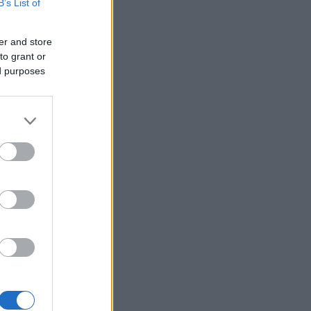
B’s List of
er and store
to grant or
ed purposes