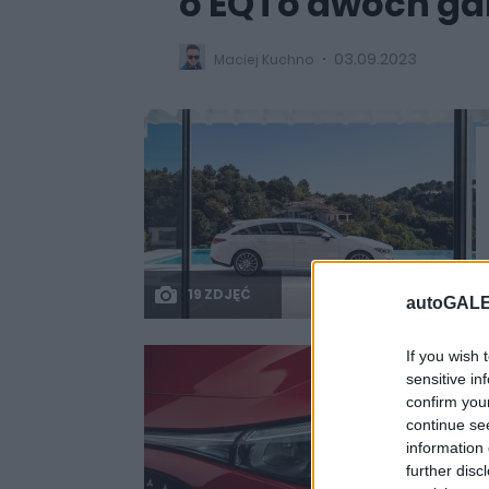
o EQ i o dwóch g
03.09.2023
Maciej Kuchno
19 ZDJĘĆ
autoGALE
If you wish 
sensitive in
confirm you
continue se
information 
further disc