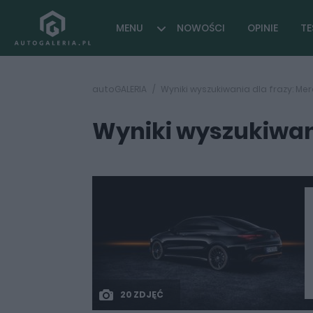
MENU
NOWOŚCI
OPINIE
TE
autoGALERIA
Wyniki wyszukiwania dla frazy: Me
Wyniki wyszukiwani
20 ZDJĘĆ