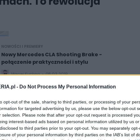
amach. To rewolucja
NOWOŚCI I PREMIERY
Nowy Mercedes CLA Shooting Brake -
połączenie praktyczności i stylu
05.03.2019
Maciej Kuchno
RIA.pl -
Do Not Process My Personal Information
to opt-out of the sale, sharing to third parties, or processing of your per
formation for targeted advertising by us, please use the below opt-out s
NOWOŚCI I PREMIERY
r selection. Please note that after your opt-out request is processed y
Mercedes CLA 2026. Wiedzieliśmy czego się
eing interest-based ads based on personal information utilized by us or
disclosed to third parties prior to your opt-out. You may separately opt-
spodziewać. Ale czy jest dobrze?
losure of your personal information by third parties on the IAB’s list of