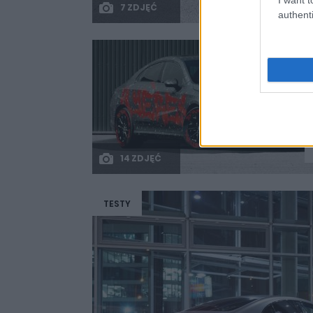
7 ZDJĘĆ
authenti
14 ZDJĘĆ
TESTY