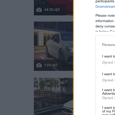
participants
Downstream 
46 ZDJĘĆ
Please note
information 
deny consent
in below Go
Persona
I want t
Opted 
7 ZDJĘĆ
I want t
Opted 
I want 
Advertis
Opted 
I want t
of my P
was col