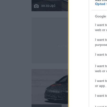
Opted 
39 ZDJĘĆ
Google 
I want t
web or d
I want t
purpose
I want 
I want t
web or d
I want t
or app.
I want t
I want t