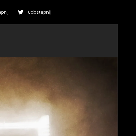
pnij
Udostępnij