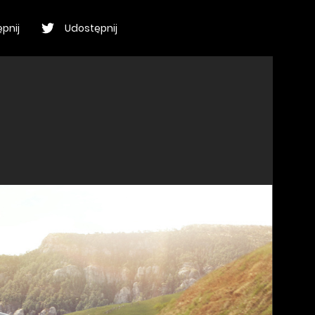
pnij
Udostępnij