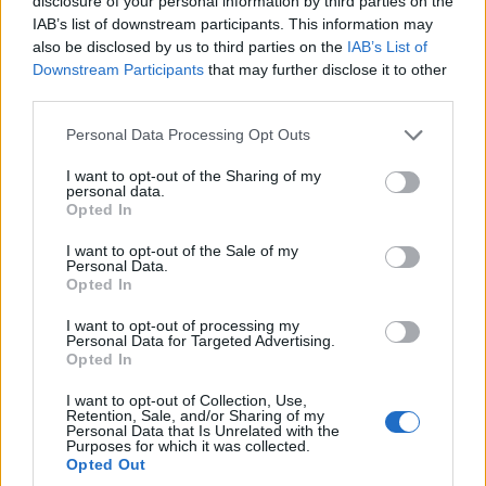
disclosure of your personal information by third parties on the
IAB’s list of downstream participants. This information may
also be disclosed by us to third parties on the
IAB’s List of
Downstream Participants
that may further disclose it to other
third parties.
Please note that this website/app uses one or more Google
Personal Data Processing Opt Outs
services and may gather and store information including but
not limited to your visit or usage behaviour. You may click to
I want to opt-out of the Sharing of my
personal data.
grant or deny consent to Google and its third-party tags to
Opted In
use your data for below specified purposes in below Google
consent section.
I want to opt-out of the Sale of my
Personal Data.
Opted In
I want to opt-out of processing my
Personal Data for Targeted Advertising.
Opted In
I want to opt-out of Collection, Use,
Retention, Sale, and/or Sharing of my
Personal Data that Is Unrelated with the
Purposes for which it was collected.
Opted Out