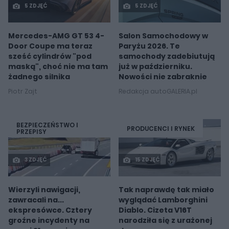
5 ZDJĘĆ
5 ZDJĘĆ
Mercedes-AMG GT 53 4-
Salon Samochodowy w
Door Coupe ma teraz
Paryżu 2026. Te
sześć cylindrów "pod
samochody zadebiutują
maską", choć nie ma tam
już w październiku.
żadnego silnika
Nowości nie zabraknie
Piotr Zajt
Redakcja autoGALERIA.pl
BEZPIECZEŃSTWO I
PRODUCENCI I RYNEK
PRZEPISY
3 ZDJĘĆ
15 ZDJĘĆ
Wierzyli nawigacji,
Tak naprawdę tak miało
zawracali na...
wyglądać Lamborghini
ekspresówce. Cztery
Diablo. Cizeta V16T
groźne incydenty na
narodziła się z urażonej