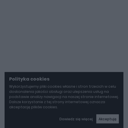
Polityka cookies
Wykorzystujemy pliki cookies własne i stron trzecich w celu
doskonalenia jakości obsługi oraz ulepszenia usług na
podstawie analizy nawigacji na naszej stronie internetowej.
Dalsze korzystanie z tej strony internetowej oznacza
akceptację plików cookies.
Dowiedz się więcej
Akceptuję
autoGALERIA
Tak naprawdę tak miało wyglądać Lamborghini Diablo. Cizeta V16T narodziła się z urażonej dumy