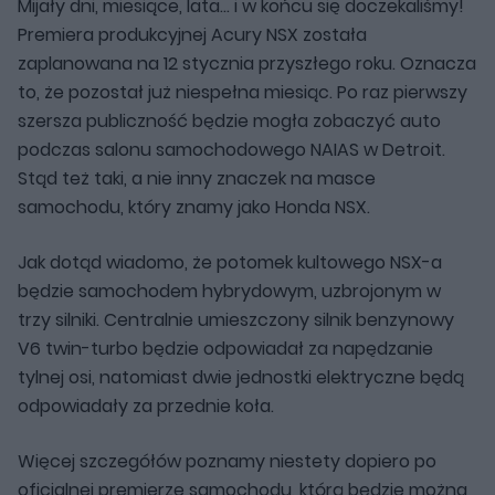
Mijały dni, miesiące, lata... i w końcu się doczekaliśmy!
Premiera produkcyjnej Acury NSX została
zaplanowana na 12 stycznia przyszłego roku. Oznacza
to, że pozostał już niespełna miesiąc. Po raz pierwszy
szersza publiczność będzie mogła zobaczyć auto
podczas salonu samochodowego NAIAS w Detroit.
Stąd też taki, a nie inny znaczek na masce
samochodu, który znamy jako Honda NSX.
Jak dotąd wiadomo, że potomek kultowego NSX-a
będzie samochodem hybrydowym, uzbrojonym w
trzy silniki. Centralnie umieszczony silnik benzynowy
V6 twin-turbo będzie odpowiadał za napędzanie
tylnej osi, natomiast dwie jednostki elektryczne będą
odpowiadały za przednie koła.
Więcej szczegółów poznamy niestety dopiero po
oficjalnej premierze samochodu, którą będzie można