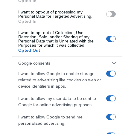
Opted In
Redakcja autoGALERIA.pl
Piotr Zajt
I want to opt-out of processing my
Personal Data for Targeted Advertising.
Opted In
I want to opt-out of Collection, Use,
Retention, Sale, and/or Sharing of my
15 ZDJĘĆ
11 ZDJĘĆ
Personal Data that Is Unrelated with the
Purposes for which it was collected.
TUNING I MODYFIKACJE
TUNING I MODYFIKACJE
Opted Out
Mansory odkryło, gdzie
Honda City Turbo wciąż
leżą Chiny. I zabrali się
żyje, dzięki Mugenowi.
Google consents
za Zeekra 9X
Super-One zyskał
I want to allow Google to enable storage
retro-modyfikacje
Piotr Zajt
related to advertising like cookies on web or
Marcin Napieraj
device identifiers in apps.
I want to allow my user data to be sent to
TUNING I MODYFIKACJE
Google for online advertising purposes.
I want to allow Google to send me
5 ZDJĘĆ
personalized advertising.
5 ZDJĘĆ