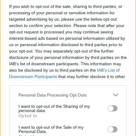
If you wish to opt-out of the sale, sharing to third parties, or
processing of your personal or sensitive information for
6 ZDJĘĆ
9 ZDJĘĆ
targeted advertising by us, please use the below opt-out
TUNING I MODYFIKACJE
TUNING I MODYFIKACJE
section to confirm your selection. Please note that after your
Czy to już nowa moda
TechArt podłubał w
opt-out request is processed you may continue seeing
wśród twórców
Porsche 911 Turbo S.
interest-based ads based on personal information utilized by
Porsche 911? Kolejny
Wyszło mocno
us or personal information disclosed to third parties prior to
restomod idzie w teren
kontrowersyjnie
your opt-out. You may separately opt-out of the further
disclosure of your personal information by third parties on the
Marcin Napieraj
Piotr Zajt
IAB’s list of downstream participants. This information may
also be disclosed by us to third parties on the
IAB’s List of
Downstream Participants
that may further disclose it to other
third parties.
Please note that this website/app uses one or more Google
Personal Data Processing Opt Outs
5 ZDJĘĆ
14 ZDJĘĆ
services and may gather and store information including but
not limited to your visit or usage behaviour. You may click to
I want to opt-out of the Sharing of my
TUNING I MODYFIKACJE
TUNING I MODYFIKACJE
personal data.
grant or deny consent to Google and its third-party tags to
Opted In
Polska firma przerobi
Dubajski tuner zamieni
use your data for below specified purposes in below Google
Wam 911-kę na kombi.
Wam G-klasę w... wizję
consent section.
I want to opt-out of the Sale of my
Szanujemy to bardzo!
Mercedesa
Personal Data.