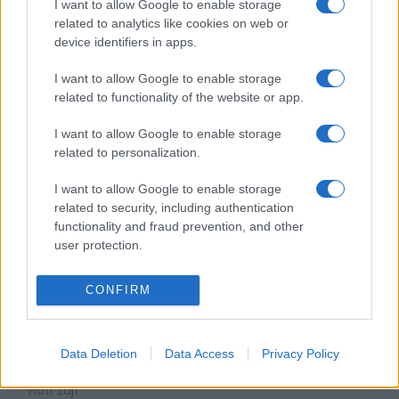
CIEKAWOSTKI
Prawdziwa pisanka.
I want to allow Google to enable storage
Cadillac Escalade od
Tom's Racing oferuje w
related to analytics like cookies on web or
Larte Design nie
pełni odrestaurowaną,
device identifiers in apps.
przemknie
poprawioną Toyotę
niezauważony
AE86. Ale zapomnijcie o
I want to allow Google to enable storage
niskiej cenie
related to functionality of the website or app.
Piotr Zajt
Marcin Napieraj
I want to allow Google to enable storage
related to personalization.
I want to allow Google to enable storage
related to security, including authentication
functionality and fraud prevention, and other
12 ZDJĘĆ
3 ZDJĘĆ
user protection.
CIEKAWOSTKI
TUNING I MODYFIKACJE
CONFIRM
Nie ma pięciu cylindrów
Kultowy niemiecki
w Audi. Ale jest V8 w
tuner BMW kończy
Quattro. Ta
działalność po 39
interpretacja będzie
latach
Data Deletion
Data Access
Privacy Policy
fantastyczna
Piotr Zajt
Piotr Zajt