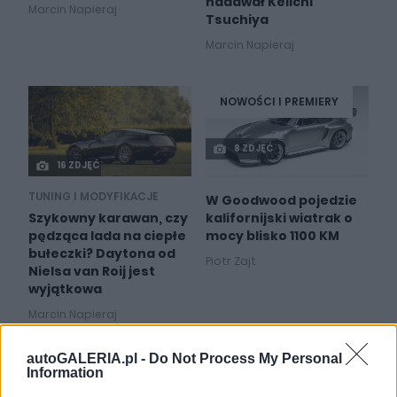
nadawał Keiichi
Marcin Napieraj
Tsuchiya
Marcin Napieraj
NOWOŚCI I PREMIERY
8 ZDJĘĆ
16 ZDJĘĆ
TUNING I MODYFIKACJE
W Goodwood pojedzie
kalifornijski wiatrak o
Szykowny karawan, czy
mocy blisko 1100 KM
pędząca lada na ciepłe
bułeczki? Daytona od
Piotr Zajt
Nielsa van Roij jest
wyjątkowa
Marcin Napieraj
autoGALERIA.pl -
Do Not Process My Personal
Information