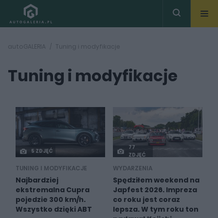
autoGALERIA
Tuning i modyfikacje
Tuning i modyfikacje
77
5 ZDJĘĆ
ZDJĘĆ
TUNING I MODYFIKACJE
WYDARZENIA
Najbardziej
Spędziłem weekend na
ekstremalna Cupra
Japfest 2026. Impreza
pojedzie 300 km/h.
co roku jest coraz
Wszystko dzięki ABT
lepsza. W tym roku ton