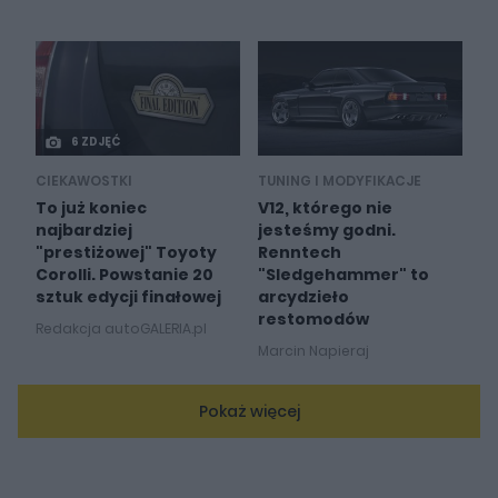
6 ZDJĘĆ
CIEKAWOSTKI
TUNING I MODYFIKACJE
To już koniec
V12, którego nie
najbardziej
jesteśmy godni.
"prestiżowej" Toyoty
Renntech
Corolli. Powstanie 20
"Sledgehammer" to
sztuk edycji finałowej
arcydzieło
restomodów
Redakcja autoGALERIA.pl
Marcin Napieraj
Pokaż więcej