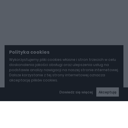
Polityka cookies
Wykorzystujemy pliki cookies własne i stron trzecich w celu
doskonalenia jakości obsługi oraz ulepszenia usług na
podstawie analizy nawigacji na naszej stronie internetowej.
Dalsze korzystanie z tej strony internetowej oznacza
akceptację plików cookies.
Dowiedz się więcej
Akceptuję