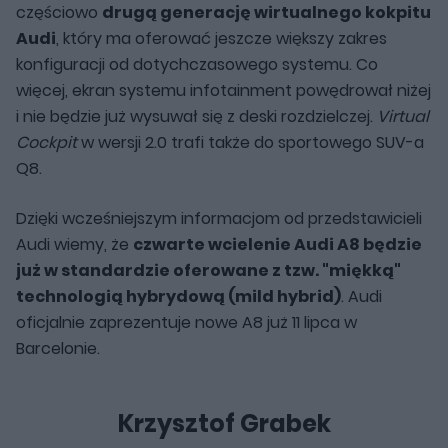
częściowo
drugą generację wirtualnego kokpitu
Audi
, który ma oferować jeszcze większy zakres
konfiguracji od dotychczasowego systemu. Co
więcej, ekran systemu infotainment powędrował niżej
i nie będzie już wysuwał się z deski rozdzielczej.
Virtual
Cockpit
w wersji 2.0 trafi także do sportowego SUV-a
Q8.
Dzięki wcześniejszym informacjom od przedstawicieli
Audi wiemy, że
czwarte wcielenie Audi A8 będzie
już w standardzie oferowane z tzw. "miękką"
technologią hybrydową (mild hybrid)
. Audi
oficjalnie zaprezentuje nowe A8 już 11 lipca w
Barcelonie.
Krzysztof Grabek