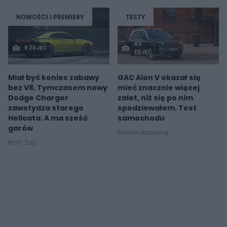
NOWOŚCI I PREMIERY
TESTY
40
8 ZDJĘĆ
ZDJĘĆ
Miał być koniec zabawy
GAC Aion V okazał się
bez V8. Tymczasem nowy
mieć znacznie więcej
Dodge Charger
zalet, niż się po nim
zawstydza starego
spodziewałem. Test
Hellcata. A ma sześć
samochodu
garów
Marcin Napieraj
Piotr Zajt