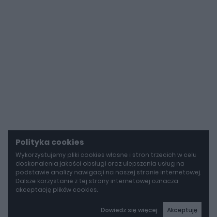
Polityka cookies
Wykorzystujemy pliki cookies własne i stron trzecich w celu
doskonalenia jakości obsługi oraz ulepszenia usług na
podstawie analizy nawigacji na naszej stronie internetowej.
Dalsze korzystanie z tej strony internetowej oznacza
akceptację plików cookies.
Dowiedz się więcej
Akceptuję