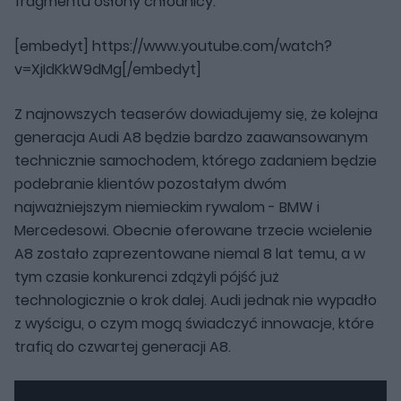
fragmentu osłony chłodnicy.
[embedyt] https://www.youtube.com/watch?
v=XjIdKkW9dMg[/embedyt]
Z najnowszych teaserów dowiadujemy się, że kolejna
generacja Audi A8 będzie bardzo zaawansowanym
technicznie samochodem, którego zadaniem będzie
podebranie klientów pozostałym dwóm
najważniejszym niemieckim rywalom - BMW i
Mercedesowi. Obecnie oferowane trzecie wcielenie
A8 zostało zaprezentowane niemal 8 lat temu, a w
tym czasie konkurenci zdążyli pójść już
technologicznie o krok dalej. Audi jednak nie wypadło
z wyścigu, o czym mogą świadczyć innowacje, które
trafią do czwartej generacji A8.