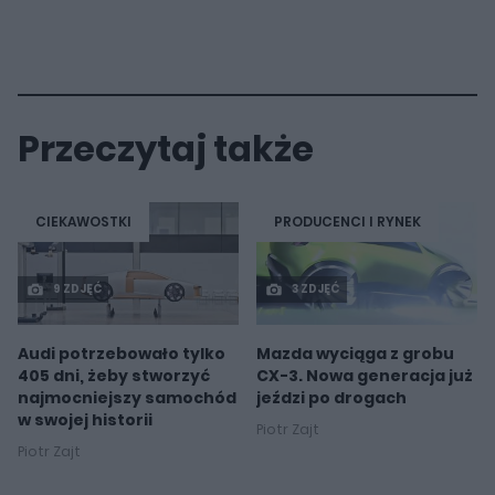
Przeczytaj także
CIEKAWOSTKI
PRODUCENCI I RYNEK
9 ZDJĘĆ
3 ZDJĘĆ
Audi potrzebowało tylko
Mazda wyciąga z grobu
405 dni, żeby stworzyć
CX-3. Nowa generacja już
najmocniejszy samochód
jeździ po drogach
w swojej historii
Piotr Zajt
Piotr Zajt