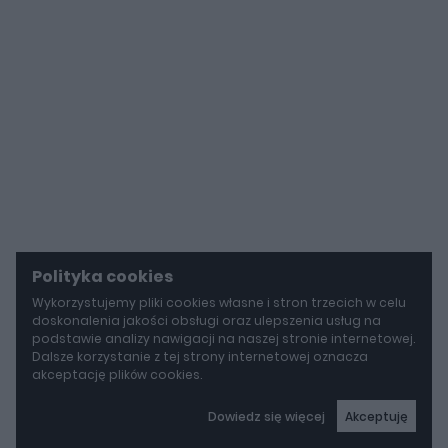
Polityka cookies
Wykorzystujemy pliki cookies własne i stron trzecich w celu
doskonalenia jakości obsługi oraz ulepszenia usług na
podstawie analizy nawigacji na naszej stronie internetowej.
Dalsze korzystanie z tej strony internetowej oznacza
akceptację plików cookies.
Dowiedz się więcej
Akceptuję
autoGALERIA
Tak naprawdę tak miało wyglądać Lamborghini Diablo. Cizeta V16T narodziła się z urażonej dumy