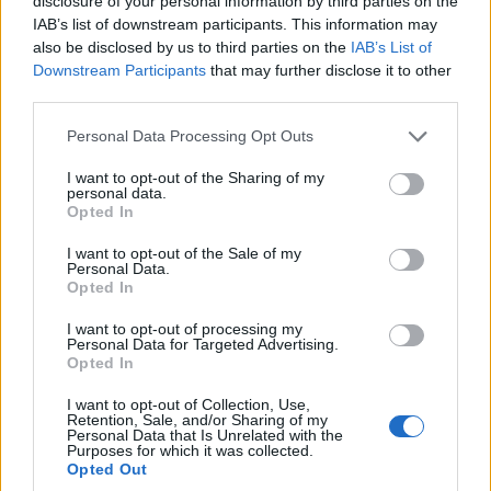
disclosure of your personal information by third parties on the
IAB’s list of downstream participants. This information may
also be disclosed by us to third parties on the
IAB’s List of
Downstream Participants
that may further disclose it to other
third parties.
Please note that this website/app uses one or more Google
Personal Data Processing Opt Outs
services and may gather and store information including but
not limited to your visit or usage behaviour. You may click to
I want to opt-out of the Sharing of my
personal data.
grant or deny consent to Google and its third-party tags to
Opted In
use your data for below specified purposes in below Google
consent section.
I want to opt-out of the Sale of my
Personal Data.
Opted In
I want to opt-out of processing my
Personal Data for Targeted Advertising.
Opted In
I want to opt-out of Collection, Use,
Retention, Sale, and/or Sharing of my
Personal Data that Is Unrelated with the
Purposes for which it was collected.
Opted Out