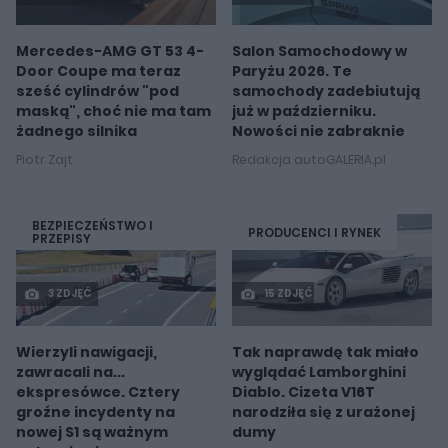
Mercedes-AMG GT 53 4-
Salon Samochodowy w
Door Coupe ma teraz
Paryżu 2026. Te
sześć cylindrów "pod
samochody zadebiutują
maską", choć nie ma tam
już w październiku.
żadnego silnika
Nowości nie zabraknie
Piotr Zajt
Redakcja autoGALERIA.pl
BEZPIECZEŃSTWO I
PRODUCENCI I RYNEK
PRZEPISY
3 ZDJĘĆ
15 ZDJĘĆ
Wierzyli nawigacji,
Tak naprawdę tak miało
zawracali na...
wyglądać Lamborghini
ekspresówce. Cztery
Diablo. Cizeta V16T
groźne incydenty na
narodziła się z urażonej
nowej S1 są ważnym
dumy