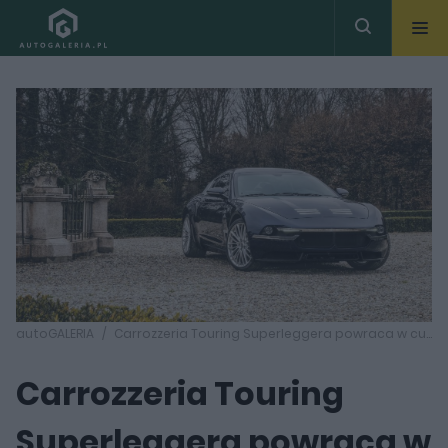
autoGALERIA
Carrozzeria Touring Superleggera powraca w cudownym stylu z projektem Sciadipersia
Carrozzeria Touring
Superleggera powraca w