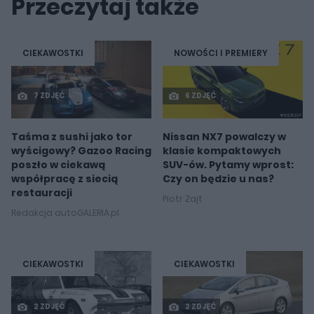
Przeczytaj także
CIEKAWOSTKI
NOWOŚCI I PREMIERY
7 ZDJĘĆ
6 ZDJĘĆ
Taśma z sushi jako tor
Nissan NX7 powalczy w
wyścigowy? Gazoo Racing
klasie kompaktowych
poszło w ciekawą
SUV-ów. Pytamy wprost:
współpracę z siecią
Czy on będzie u nas?
restauracji
Piotr Zajt
Redakcja autoGALERIA.pl
CIEKAWOSTKI
CIEKAWOSTKI
2 ZDJĘĆ
2 ZDJĘĆ