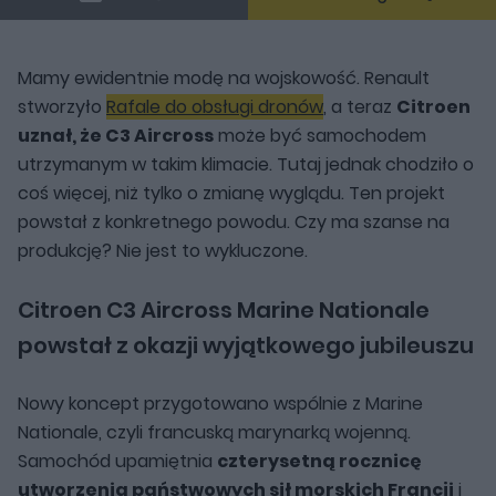
Mamy ewidentnie modę na wojskowość. Renault
stworzyło
Rafale do obsługi dronów
, a teraz
Citroen
uznał, że C3 Aircross
może być samochodem
utrzymanym w takim klimacie. Tutaj jednak chodziło o
coś więcej, niż tylko o zmianę wyglądu. Ten projekt
powstał z konkretnego powodu. Czy ma szanse na
produkcję? Nie jest to wykluczone.
Citroen C3 Aircross Marine Nationale
powstał z okazji wyjątkowego jubileuszu
Nowy koncept przygotowano wspólnie z Marine
Nationale, czyli francuską marynarką wojenną.
Samochód upamiętnia
czterysetną rocznicę
utworzenia państwowych sił morskich Francji
i