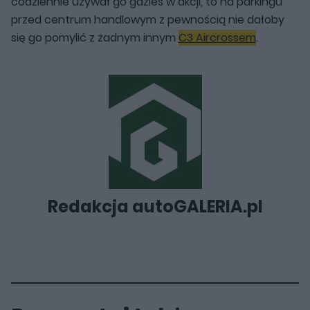
codziennie używał go gdzieś w akcji, to na parkingu
przed centrum handlowym z pewnością nie dałoby
się go pomylić z żadnym innym
C3 Aircrossem
.
Redakcja autoGALERIA.pl