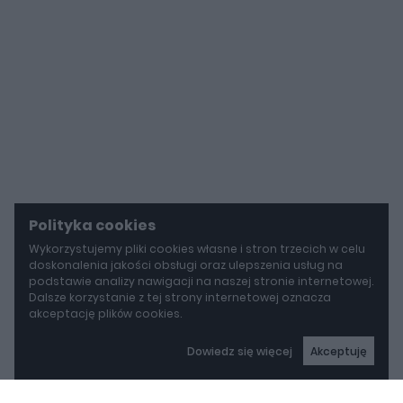
Polityka cookies
Wykorzystujemy pliki cookies własne i stron trzecich w celu
doskonalenia jakości obsługi oraz ulepszenia usług na
podstawie analizy nawigacji na naszej stronie internetowej.
Dalsze korzystanie z tej strony internetowej oznacza
akceptację plików cookies.
Dowiedz się więcej
Akceptuję
autoGALERIA
BYD idzie w stronę Rolls-Royce'a. Yangwang U8L ma w opcji ręcznie malowane dekory za 150 000 zł