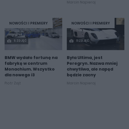
Marcin Napieraj
NOWOŚCI I PREMIERY
NOWOŚCI I PREMIERY
5 ZDJĘĆ
11 ZDJĘĆ
BMW wydało fortunę na
Była Ultima, jest
fabrykę w centrum
Peregryn. Nazwa mniej
Monachium. Wszystko
chwytliwa, ale napęd
dla nowego i3
będzie zacny
Piotr Zajt
Marcin Napieraj