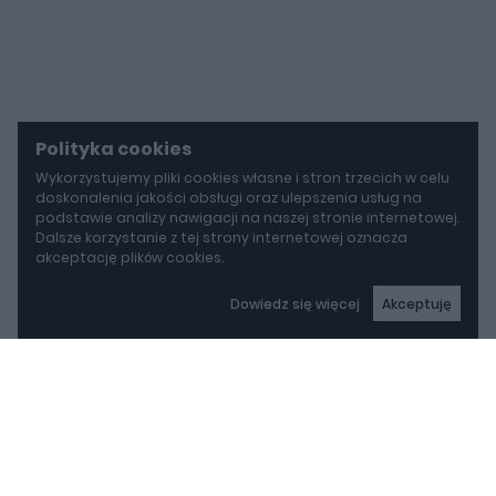
Polityka cookies
Wykorzystujemy pliki cookies własne i stron trzecich w celu
doskonalenia jakości obsługi oraz ulepszenia usług na
podstawie analizy nawigacji na naszej stronie internetowej.
Dalsze korzystanie z tej strony internetowej oznacza
akceptację plików cookies.
Dowiedz się więcej
Akceptuję
autoGALERIA
Mazda wyciąga z grobu CX-3. Nowa generacja już jeździ po drogach
Mazda wyciąga z grobu
CX-3. Nowa generacja