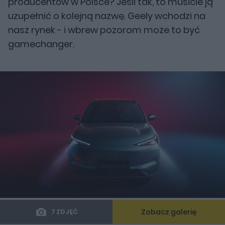
producentów w Polsce? Jeśli tak, to musicie ją
uzupełnić o kolejną nazwę. Geely wchodzi na
nasz rynek - i wbrew pozorom może to być
gamechanger.
Zobacz galerię
7 ZDJĘĆ