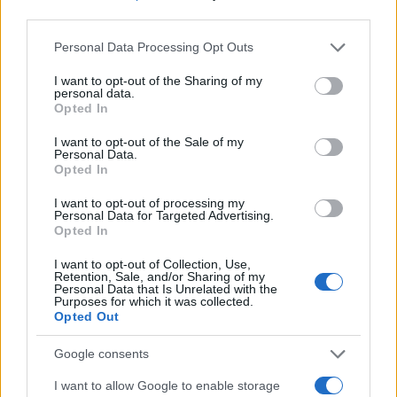
third parties.
Please note that this website/app uses one or more Google
Personal Data Processing Opt Outs
services and may gather and store information including but
not limited to your visit or usage behaviour. You may click to
I want to opt-out of the Sharing of my
personal data.
grant or deny consent to Google and its third-party tags to
Opted In
use your data for below specified purposes in below Google
consent section.
I want to opt-out of the Sale of my
Personal Data.
Opted In
I want to opt-out of processing my
Personal Data for Targeted Advertising.
Opted In
I want to opt-out of Collection, Use,
Retention, Sale, and/or Sharing of my
Personal Data that Is Unrelated with the
Purposes for which it was collected.
Opted Out
Google consents
I want to allow Google to enable storage