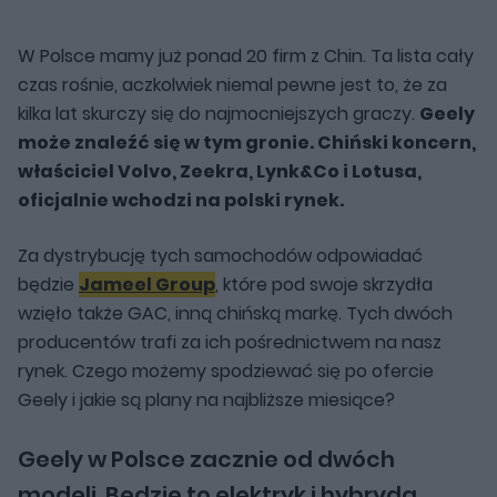
W Polsce mamy już ponad 20 firm z Chin. Ta lista cały
czas rośnie, aczkolwiek niemal pewne jest to, że za
kilka lat skurczy się do najmocniejszych graczy.
Geely
może znaleźć się w tym gronie. Chiński koncern,
właściciel Volvo, Zeekra, Lynk&Co i Lotusa,
oficjalnie wchodzi na polski rynek.
Za dystrybucję tych samochodów odpowiadać
będzie
Jameel Group
, które pod swoje skrzydła
wzięło także GAC, inną chińską markę. Tych dwóch
producentów trafi za ich pośrednictwem na nasz
rynek. Czego możemy spodziewać się po ofercie
Geely i jakie są plany na najbliższe miesiące?
Geely w Polsce zacznie od dwóch
modeli. Będzie to elektryk i hybryda