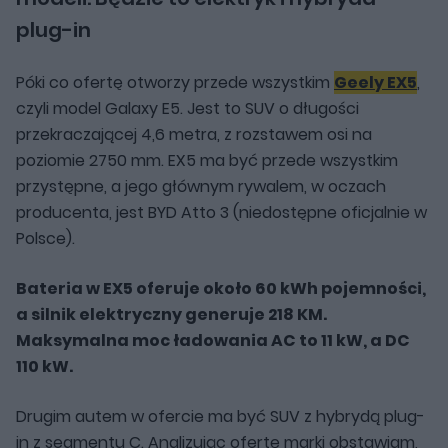
plug-in
Póki co ofertę otworzy przede wszystkim
Geely EX5
,
czyli model Galaxy E5. Jest to SUV o długości
przekraczającej 4,6 metra, z rozstawem osi na
poziomie 2750 mm. EX5 ma być przede wszystkim
przystępne, a jego głównym rywalem, w oczach
producenta, jest BYD Atto 3 (niedostępne oficjalnie w
Polsce).
Bateria w EX5 oferuje około 60 kWh pojemności,
a silnik elektryczny generuje 218 KM.
Maksymalna moc ładowania AC to 11 kW, a DC
110 kW.
Drugim autem w ofercie ma być SUV z hybrydą plug-
in z segmentu C. Analizując ofertę marki obstawiam,