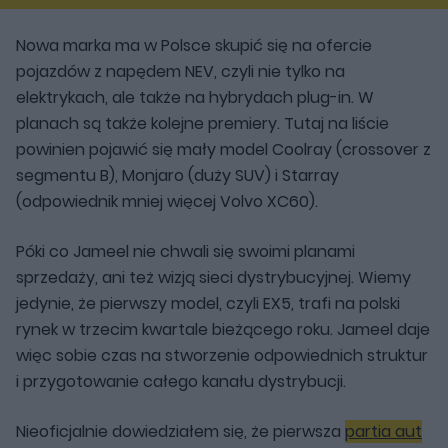
Nowa marka ma w Polsce skupić się na ofercie
pojazdów z napędem NEV, czyli nie tylko na
elektrykach, ale także na hybrydach plug-in. W
planach są także kolejne premiery. Tutaj na liście
powinien pojawić się mały model Coolray (crossover z
segmentu B), Monjaro (duży SUV) i Starray
(odpowiednik mniej więcej Volvo XC60).
Póki co Jameel nie chwali się swoimi planami
sprzedaży, ani też wizją sieci dystrybucyjnej. Wiemy
jedynie, że pierwszy model, czyli EX5, trafi na polski
rynek w trzecim kwartale bieżącego roku. Jameel daje
więc sobie czas na stworzenie odpowiednich struktur
i przygotowanie całego kanału dystrybucji.
Nieoficjalnie dowiedziałem się, że pierwsza
partia aut