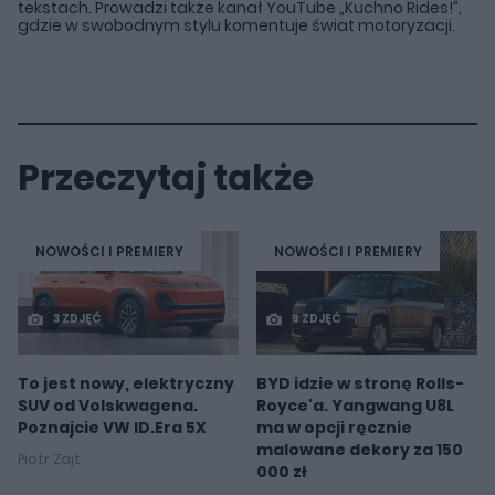
tekstach. Prowadzi także kanał YouTube „Kuchno Rides!”,
gdzie w swobodnym stylu komentuje świat motoryzacji.
Przeczytaj także
NOWOŚCI I PREMIERY
NOWOŚCI I PREMIERY
3 ZDJĘĆ
9 ZDJĘĆ
To jest nowy, elektryczny
BYD idzie w stronę Rolls-
SUV od Volskwagena.
Royce'a. Yangwang U8L
Poznajcie VW ID.Era 5X
ma w opcji ręcznie
malowane dekory za 150
Piotr Zajt
000 zł