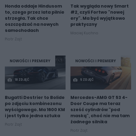
Honda oddaje Hindusom
Tak wygląda nowy Smart
to, czego przez lata pilnie
#2, czyli Fortwo "nowej
strzegła. Tak chce
ery". Ma być wyjątkowo
oszczędzać na nowych
praktyczny
samochodach
Maciej Kuchno
Piotr Zajt
NOWOŚCI I PREMIERY
NOWOŚCI I PREMIERY
18 ZDJĘĆ
5 ZDJĘĆ
Bugatti Destrier to Bolide
Mercedes-AMG GT 53 4-
po zdjęciu kombinezonu
Door Coupe ma teraz
wyścigowego. Ma 1600 KM
sześć cylindrów "pod
i jest tylko jedna sztuka
maską", choć nie ma tam
żadnego silnika
Piotr Zajt
Piotr Zajt