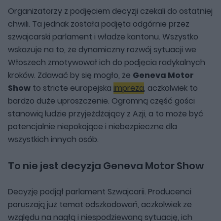
Organizatorzy z podjęciem decyzji czekali do ostatniej
chwili. Ta jednak została podjęta odgórnie przez
szwajcarski parlament i władze kantonu. Wszystko
wskazuje na to, że dynamiczny rozwój sytuacji we
Włoszech zmotywował ich do podjęcia radykalnych
kroków. Zdawać by się mogło, że
Geneva Motor
Show
to stricte europejska
impreza
, aczkolwiek to
bardzo duże uproszczenie. Ogromną część gości
stanowią ludzie przyjeżdżający z Azji, a to może być
potencjalnie niepokojące i niebezpieczne dla
wszystkich innych osób.
To nie jest decyzja Geneva Motor Show
Decyzję podjął parlament Szwajcarii. Producenci
poruszają już temat odszkodowań, aczkolwiek ze
względu na nagłą i niespodziewaną sytuację, ich