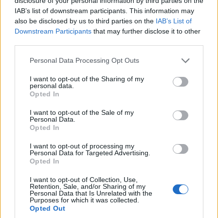
disclosure of your personal information by third parties on the
IAB’s list of downstream participants. This information may
also be disclosed by us to third parties on the
IAB’s List of
Downstream Participants
that may further disclose it to other
third parties.
Please note that this website/app uses one or more Google
Personal Data Processing Opt Outs
services and may gather and store information including but
not limited to your visit or usage behaviour. You may click to
I want to opt-out of the Sharing of my
personal data.
grant or deny consent to Google and its third-party tags to
Opted In
use your data for below specified purposes in below Google
consent section.
I want to opt-out of the Sale of my
Personal Data.
Opted In
I want to opt-out of processing my
Personal Data for Targeted Advertising.
Opted In
I want to opt-out of Collection, Use,
Retention, Sale, and/or Sharing of my
Personal Data that Is Unrelated with the
Purposes for which it was collected.
Opted Out