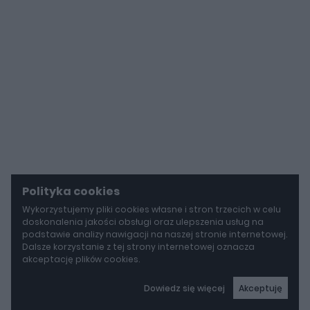
Polityka cookies
Wykorzystujemy pliki cookies własne i stron trzecich w celu
doskonalenia jakości obsługi oraz ulepszenia usług na
podstawie analizy nawigacji na naszej stronie internetowej.
Dalsze korzystanie z tej strony internetowej oznacza
akceptację plików cookies.
Dowiedz się więcej
Akceptuję
autoGALERIA
Tak naprawdę tak miało wyglądać Lamborghini Diablo. Cizeta V16T narodziła się z urażonej dumy