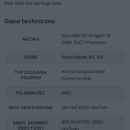
Dziś Golf ma się kogo bać.
Dane techniczne
Hyundai i30 Wagon 1.6
NAZWA
CRDI 7DCT Premium
SILNIK
turbodiesel, R4, 16V
wtrysk bezpośredni
TYP ZASILANIA
PALIWEM
Common Rail
POJEMNOŚĆ
1582
MOC MAKSYMALNA
136 KM/4000 obr/min
300 Nm/1750-2500
MAKS. MOMENT
OBROTOWY
obr/min