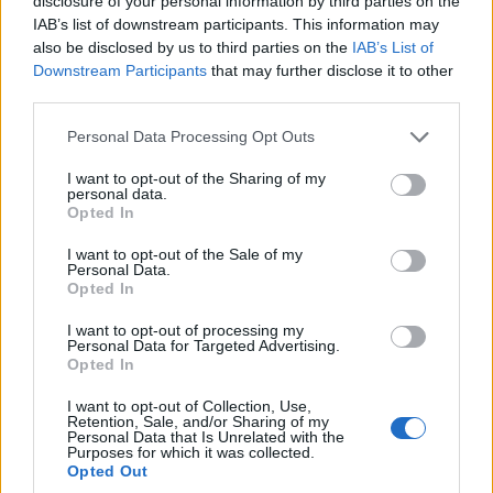
disclosure of your personal information by third parties on the
IAB’s list of downstream participants. This information may
Optymalny silnik?
also be disclosed by us to third parties on the
IAB’s List of
Downstream Participants
that may further disclose it to other
Pod maską testowanego i30 pracował wspomniany
third parties.
już diesel 1.6 o mocy 136 KM. Wszystkie znaki na niebie i
Please note that this website/app uses one or more Google
Personal Data Processing Opt Outs
ziemi wskazywały mi, że to będzie optymalny wybór
services and may gather and store information including but
dla tego samochodu. Nie pomyliłem się. Silnik jest
not limited to your visit or usage behaviour. You may click to
I want to opt-out of the Sharing of my
personal data.
bardzo cichy i kulturalny, a moc i moment obrotowy
grant or deny consent to Google and its third-party tags to
Opted In
use your data for below specified purposes in below Google
(300 NM przy 1750-2500 obr/min) wystarczają.
consent section.
I want to opt-out of the Sale of my
Przyspieszenie do 100 km/h na poziomie 10.6 s
Personal Data.
sprawia, że nie postawiłbym na Hyundaia grosza w
Opted In
wieczornych nielegalnych wyścigach na prostej, ale
I want to opt-out of processing my
w prawdziwym życiu i normalnej jeździe - zwłaszcza w
Personal Data for Targeted Advertising.
Opted In
trasie - jest w porządku.
Licznik według danych
technicznych kończy bieg przy okrągłych 200
I want to opt-out of Collection, Use,
Retention, Sale, and/or Sharing of my
km/h
. Nie sprawdzałem tego, ale przy prędkości o 20
Personal Data that Is Unrelated with the
Purposes for which it was collected.
km/h niższej i30 miało jeszcze nieco wigoru. Mam
Opted Out
jednak wrażenie, że niezłemu silnikowi plany za