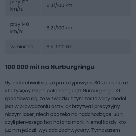
przy 120
5.3 l/100 km
km/h:
przy 140
6.2 l/100 km
km/h:
w mieście:
8,5 l/100 km
100 000 mil na Nurburgringu
Hyundai chwali się, że prototypowymi i30 zrobiono aż
sto tysięcy mil po północnej pętli Nurburgringu. Kto
spodziewa się, że w związku z tym testowany model
jest w prowadzeniu ostry jak brzytwa i precyzyjny
niczym laser, niech poczeka na nadchodzące i30 N,
czyli pierwszego hot hatcha marki. Niemal każdy, kto
już nim jeździł, wysiada zachwycony. Tymczasem