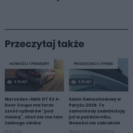
Przeczytaj także
NOWOŚCI I PREMIERY
PRODUCENCI I RYNEK
5 ZDJĘĆ
5 ZDJĘĆ
Mercedes-AMG GT 53 4-
Salon Samochodowy w
Door Coupe ma teraz
Paryżu 2026. Te
sześć cylindrów "pod
samochody zadebiutują
maską", choć nie ma tam
już w październiku.
żadnego silnika
Nowości nie zabraknie
Piotr Zajt
Redakcja autoGALERIA.pl