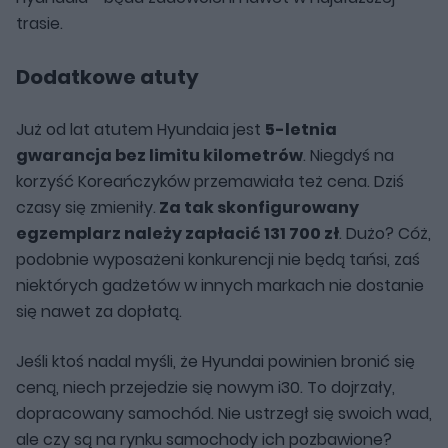
trasie.
Dodatkowe atuty
Już od lat atutem Hyundaia jest
5-letnia
gwarancja bez limitu kilometrów
. Niegdyś na
korzyść Koreańczyków przemawiała też cena. Dziś
czasy się zmieniły.
Za tak skonfigurowany
egzemplarz należy zapłacić 131 700 zł
. Dużo? Cóż,
podobnie wyposażeni konkurencji nie będą tańsi, zaś
niektórych gadżetów w innych markach nie dostanie
się nawet za dopłatą.
Jeśli ktoś nadal myśli, że Hyundai powinien bronić się
ceną, niech przejedzie się nowym i30. To dojrzały,
dopracowany samochód. Nie ustrzegł się swoich wad,
ale czy są na rynku samochody ich pozbawione?