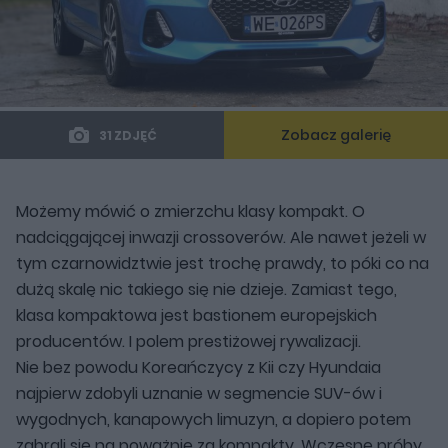
Zobacz galerię
31 ZDJĘĆ
Możemy mówić o zmierzchu klasy kompakt. O
nadciągającej inwazji crossoverów. Ale nawet jeżeli w
tym czarnowidztwie jest trochę prawdy, to póki co na
dużą skalę nic takiego się nie dzieje. Zamiast tego,
klasa kompaktowa jest bastionem europejskich
producentów. I polem prestiżowej rywalizacji.
Nie bez powodu Koreańczycy z Kii czy Hyundaia
najpierw zdobyli uznanie w segmencie SUV-ów i
wygodnych, kanapowych limuzyn, a dopiero potem
zabrali się na poważnie za kompakty. Wczesne próby