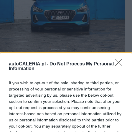
Zobacz 31 zdjęć
autoGALERIA.pl -
Do Not Process My Personal
Information
Niecenzuralne okrzyki gwarantowane. Czy da się to
If you wish to opt-out of the sale, sharing to third parties, or
wyłączyć? Tak, zajmuje to chwilę spędzoną na kilkaniu
processing of your personal or sensitive information for
przełączników na kierownicy. Problem polega na tym,
targeted advertising by us, please use the below opt-out
że po każdym odpaleniu silnika (przerwa w trasie na
section to confirm your selection. Please note that after your
opt-out request is processed you may continue seeing
kawę, tankowanie...) sytuacja się powtarza i
interest-based ads based on personal information utilized by
procedurę wyłączania trzeba przeprowadzać jeszcze
us or personal information disclosed to third parties prior to
raz. BARDZO irytujące.
your opt-out. You may separately opt-out of the further