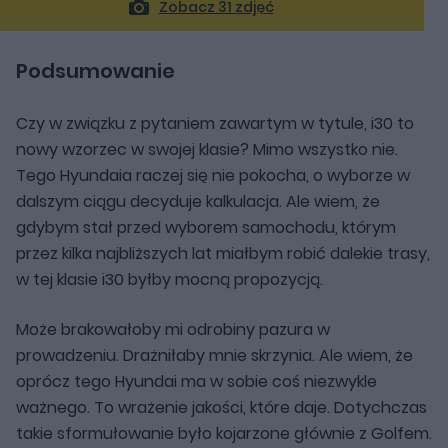
Zobacz 31 zdjęć
Podsumowanie
Czy w związku z pytaniem zawartym w tytule, i30 to
nowy wzorzec w swojej klasie? Mimo wszystko nie.
Tego Hyundaia raczej się nie pokocha, o wyborze w
dalszym ciągu decyduje kalkulacja. Ale wiem, że
gdybym stał przed wyborem samochodu, którym
przez kilka najbliższych lat miałbym robić dalekie trasy,
w tej klasie i30 byłby mocną propozycją.
Może brakowałoby mi odrobiny pazura w
prowadzeniu. Drażniłaby mnie skrzynia. Ale wiem, że
oprócz tego Hyundai ma w sobie coś niezwykle
ważnego. To wrażenie jakości, które daje. Dotychczas
takie sformułowanie było kojarzone głównie z Golfem.