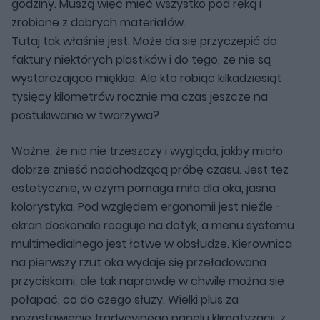
godziny. Muszą więc mieć wszystko pod ręką i
zrobione z dobrych materiałów.
Tutaj tak właśnie jest. Może da się przyczepić do
faktury niektórych plastików i do tego, że nie są
wystarczająco miękkie. Ale kto robiąc kilkadziesiąt
tysięcy kilometrów rocznie ma czas jeszcze na
postukiwanie w tworzywa?
Ważne, że nic nie trzeszczy i wygląda, jakby miało
dobrze znieść nadchodzącą próbę czasu. Jest też
estetycznie, w czym pomaga miła dla oka, jasna
kolorystyka. Pod względem ergonomii jest nieźle -
ekran doskonale reaguje na dotyk, a menu systemu
multimedialnego jest łatwe w obsłudze. Kierownica
na pierwszy rzut oka wydaje się przeładowana
przyciskami, ale tak naprawdę w chwilę można się
połapać, co do czego służy. Wielki plus za
pozostawienie tradycyjnego panelu klimatyzacji, z