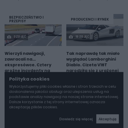
BEZPIECZEŃSTWO I
PRODUCENCI I RYNEK
PRZEPISY
3 ZDJĘĆ
15 ZDJĘĆ
Wierzyli nawigacji,
Tak naprawdę tak miało
zawracali na...
wyglądać Lamborghini
ekspresówce. Cztery
Diablo. Cizeta V16T
groźne incydenty na
narodziła się z urażonej
nowej S1 są ważnym
dumy
Polityka cookies
ostrzeżeniem
Redakcja autoGALERIA.pl
Wykorzystujemy pliki cookies własne i stron trzecich w celu
Redakcja autoGALERIA.pl
doskonalenia jakości obsługi oraz ulepszenia usług na
podstawie analizy nawigacji na naszej stronie internetowej.
Dalsze korzystanie z tej strony internetowej oznacza
akceptację plików cookies.
Dowiedz się więcej
Akceptuję