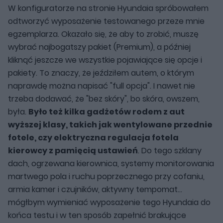
W konfiguratorze na stronie Hyundaia spróbowałem
odtworzyć wyposażenie testowanego przeze mnie
egzemplarza. Okazało się, że aby to zrobić, muszę
wybrać najbogatszy pakiet (Premium), a później
kliknąć jeszcze we wszystkie pojawiające się opcje i
pakiety. To znaczy, że jeździłem autem, o którym
naprawdę można napisać "full opcja". I nawet nie
trzeba dodawać, że "bez skóry", bo skóra, owszem,
była.
Było też kilka gadżetów rodem z aut
wyższej klasy, takich jak wentylowane przednie
fotele, czy elektryczna regulacja fotela
kierowcy z pamięcią ustawień
. Do tego szklany
dach, ogrzewana kierownica, systemy monitorowania
martwego pola i ruchu poprzecznego przy cofaniu,
armia kamer i czujników, aktywny tempomat...
mógłbym wymieniać wyposażenie tego Hyundaia do
końca testu i w ten sposób zapełnić brakujące