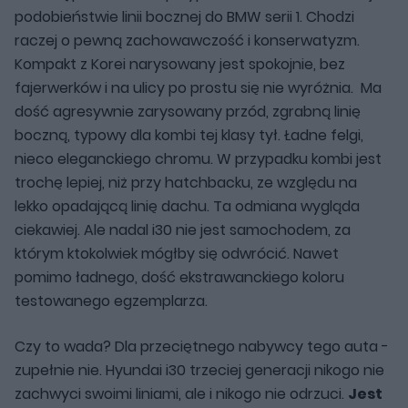
podobieństwie linii bocznej do BMW serii 1. Chodzi
raczej o pewną zachowawczość i konserwatyzm.
Kompakt z Korei narysowany jest spokojnie, bez
fajerwerków i na ulicy po prostu się nie wyróżnia. Ma
dość agresywnie zarysowany przód, zgrabną linię
boczną, typowy dla kombi tej klasy tył. Ładne felgi,
nieco eleganckiego chromu. W przypadku kombi jest
trochę lepiej, niż przy hatchbacku, ze względu na
lekko opadającą linię dachu. Ta odmiana wygląda
ciekawiej. Ale nadal i30 nie jest samochodem, za
którym ktokolwiek mógłby się odwrócić. Nawet
pomimo ładnego, dość ekstrawanckiego koloru
testowanego egzemplarza.
Czy to wada? Dla przeciętnego nabywcy tego auta -
zupełnie nie. Hyundai i30 trzeciej generacji nikogo nie
zachwyci swoimi liniami, ale i nikogo nie odrzuci.
Jest