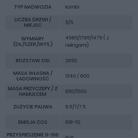
TYP NADWOZIA
kombi
LICZBA DRZWI /
5/5
MIEJSC
4585/1795/1475 ( z
WYMIARY
(DŁ./SZER./WYS.)
relingami)
ROZSTAW OSI
2650
MASA WŁASNA /
1340 / 600
ŁADOWNOŚĆ
MASA PRZYCZEPY / Z
650/1500
HAMULCEM
ZUŻYCIE PALIWA
8.5/7/7.5
EMISJA CO2
108-112
PRZYSPIESZENIE 0-100
10.6