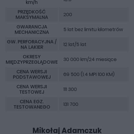
km/h
PRZĘDKOŚĆ
200
MAKSYMALNA
GWARANCJA
5 lat bez limitu kilometrów
MECHANICZNA
GW. PERFORACYJNA /
12 lat/5 lat
NA LAKIER
OKRESY
30 000 km/24 miesiące
MIĘDZYPRZEGLĄDOWE
CENA WERSJI
69 500 (1.4 MPI 100 KM)
PODSTAWOWEJ
CENA WERSJI
111 300
TESTOWEJ
CENA EGZ.
131 700
TESTOWANEGO
Mikołaj Adamczuk