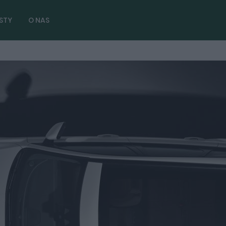
STY
O NAS