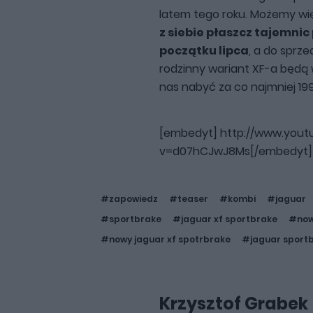
latem tego roku. Możemy wi
z siebie płaszcz tajemnic
początku lipca
, a do sprze
rodzinny wariant XF-a będą 
nas nabyć za co najmniej 199 
[embedyt] http://www.you
v=d07hCJwJ8Ms[/embedyt]
#zapowiedz
#teaser
#kombi
#jaguar
#sportbrake
#jaguar xf sportbrake
#now
#nowy jaguar xf spotrbrake
#jaguar sport
Krzysztof Grabek