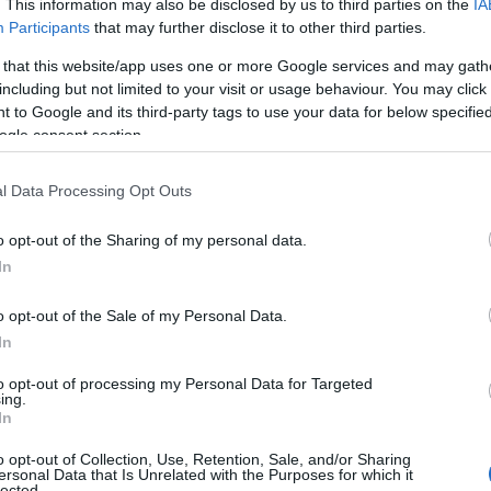
. This information may also be disclosed by us to third parties on the
IA
Participants
that may further disclose it to other third parties.
 that this website/app uses one or more Google services and may gath
including but not limited to your visit or usage behaviour. You may click 
 to Google and its third-party tags to use your data for below specifi
ogle consent section.
l Data Processing Opt Outs
o opt-out of the Sharing of my personal data.
In
o opt-out of the Sale of my Personal Data.
In
ich samochodów, jak
Volvo V90
,
to opt-out of processing my Personal Data for Targeted
ing.
rii 5
nie można na razie powiedzieć
In
brake przejmie front od limuzyny, za to
o opt-out of Collection, Use, Retention, Sale, and/or Sharing
onej i dłużej pociągniętej linii
ersonal Data that Is Unrelated with the Purposes for which it
lected.