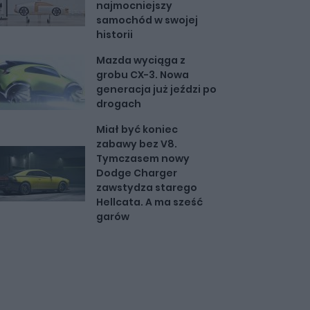
najmocniejszy
samochód w swojej
historii
Mazda wyciąga z
grobu CX-3. Nowa
generacja już jeździ po
drogach
Miał być koniec
zabawy bez V8.
Tymczasem nowy
Dodge Charger
zawstydza starego
Hellcata. A ma sześć
garów