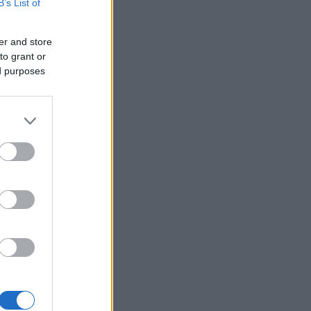
B’s List of
er and store
to grant or
ed purposes