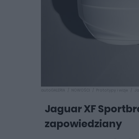
autoGALERIA
NOWOŚCI
Prototypy i wizje
Ja
Jaguar XF Sportbra
zapowiedziany