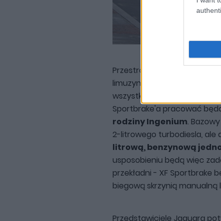
authenti
Przestronne kombi skorzysta 
limuzyna. Od 4-drzwiowej odm
wszystkie) jednostek napęd
Sportbrake'a pracować będą
rodziny Ingenium
. Bazowy
2-litrowego turbodiesla, al
litrową, benzynową jedn
usposobieniu będą więc zadow
przekładni - XF Sportbrake 
biegową skrzynią manualn
Przedstawiciele Jaguara potw