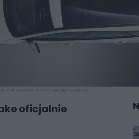
guar XF Sportbrake oficjalnie zapowiedziany
N
ke oficjalnie