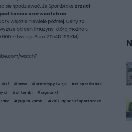
ęc się spodziewać, że Sportbrake
zrzuci
 pod koniec czerwca lub na
daży wejdzie niewiele później. Ceny za
wyższe od cen limuzyny, którą można u
900 zł (wersja Pure 2.0 i4D 163 KM).
N
tube.com/watch?
#xf
#news
#prototypy i wizje
#xf sportbrake
y xf
#xf kombi
#jaguar xf
brake
#jaguar kombi
#2017 jaguar xf sportbrake