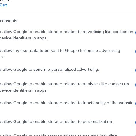
etka. Z tyłu możemy spodziewać się
Out
limuzyny lub wariacji na temat
h lamp, które zadebiutowały w
consents
ły później pożyczone przez SUV-a F-
 ujawnia też gustowny spojler, który
o allow Google to enable storage related to advertising like cookies on
evice identifiers in apps.
o allow my user data to be sent to Google for online advertising
s.
to allow Google to send me personalized advertising.
o allow Google to enable storage related to analytics like cookies on
evice identifiers in apps.
o allow Google to enable storage related to functionality of the website
o allow Google to enable storage related to personalization.
o allow Google to enable storage related to security, including