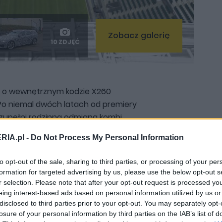
Zobacz galerię
10 ZDJĘĆ
F o wewnętrznym kodzie X260
Po niemal dwóch latach od premiery
zupełni rodzinna odmiana kombi
ak pozostałe modele Jaguara, XF
RIA.pl -
Do Not Process My Personal Information
obie brytyjską elegancję ze
nt zdecydował się na zapowiedzenie
to opt-out of the sale, sharing to third parties, or processing of your per
ie jego sylwetki na trawiasty kort
formation for targeted advertising by us, please use the below opt-out s
kompletu mamy zdjęcie samochodu
r selection. Please note that after your opt-out request is processed y
eing interest-based ads based on personal information utilized by us or
disclosed to third parties prior to your opt-out. You may separately opt-
losure of your personal information by third parties on the IAB’s list of