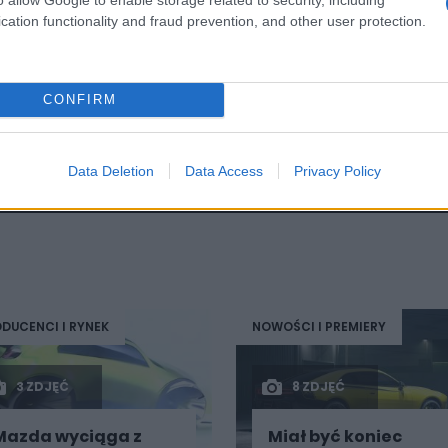
Taką samą atencją darzy konkurs w Villa
i nocne spotkania na tokijskim Daikoku. W
cation functionality and fraud prevention, and other user protection.
ędza zresztą mnóstwo czasu, zarówno
k i realnie.
CONFIRM
Udostępnij
Data Deletion
Data Access
Privacy Policy
DUCENCI I RYNEK
NOWOŚCI I PREMIERY
3 ZDJĘĆ
8 ZDJĘĆ
Mazda wyciąga z
Miał być koniec