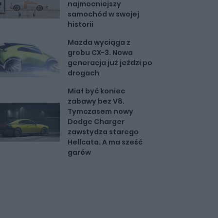
najmocniejszy
samochód w swojej
historii
Mazda wyciąga z
grobu CX-3. Nowa
generacja już jeździ po
drogach
Miał być koniec
zabawy bez V8.
Tymczasem nowy
Dodge Charger
zawstydza starego
Hellcata. A ma sześć
garów