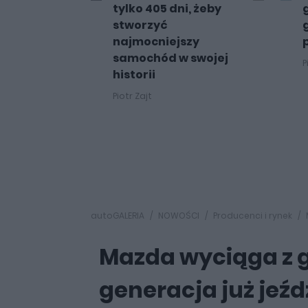
tylko 405 dni, żeby
stworzyć
najmocniejszy
samochód w swojej
P
historii
Piotr Zajt
autoGALERIA
NOWOŚCI
Producenci i rynek
Mazda wyciąga z 
generacja już jeźd