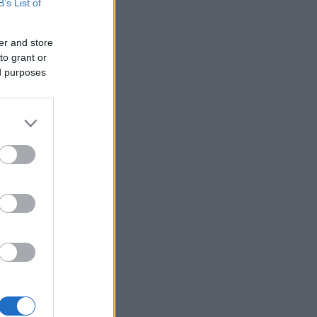
B’s List of
er and store
to grant or
ed purposes