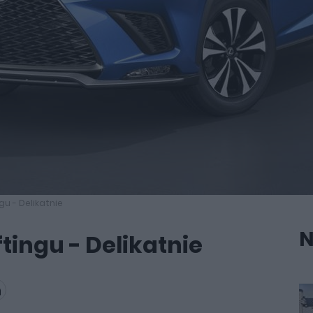
gu - Delikatnie
N
ftingu - Delikatnie