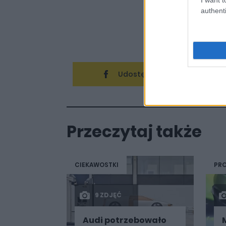
podróżami. 
d'Este, jak 
authenti
Japonii sp
wirtualnie, ja
Udostępnij
Przeczytaj także
CIEKAWOSTKI
PRO
9 ZDJĘĆ
Audi potrzebowało