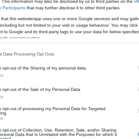
. This information may also be disclosed by us to third parties on the
IA
Participants
that may further disclose it to other third parties.
 that this website/app uses one or more Google services and may gath
including but not limited to your visit or usage behaviour. You may click 
 to Google and its third-party tags to use your data for below specifi
ogle consent section.
l Data Processing Opt Outs
o opt-out of the Sharing of my personal data.
In
o opt-out of the Sale of my Personal Data.
In
ieszeniu. Wszystko przez krytykę
to opt-out of processing my Personal Data for Targeted
ing.
niono stabilizatory, sprężyny, czy tuleje
In
ma nie tylko lepiej skręcać, ale także
dróżowania. Dla najbardziej
o opt-out of Collection, Use, Retention, Sale, and/or Sharing
ersonal Data that Is Unrelated with the Purposes for which it
ystem zawieszenia adaptacyjnego, który
lected.