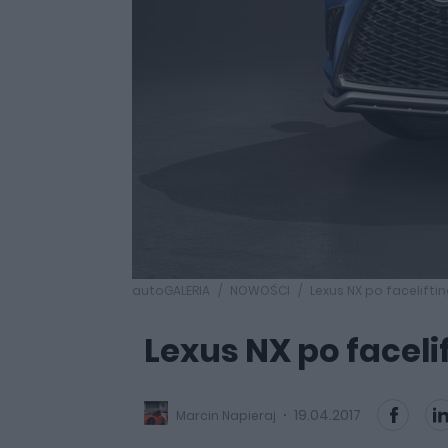
autoGALERIA
NOWOŚCI
Lexus NX po faceliftin
Lexus NX po faceli
19.04.2017
Marcin Napieraj