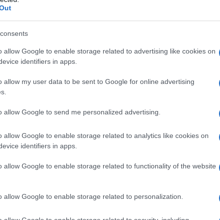
Out
00.
consents
ny są teoretycznie niewielkie, ale
o allow Google to enable storage related to advertising like cookies on
o poprawić samochód. Spodziewamy
evice identifiers in apps.
ch pojawi się już niedługo.
o allow my user data to be sent to Google for online advertising
N
s.
#NX facelifting
to allow Google to send me personalized advertising.
o allow Google to enable storage related to analytics like cookies on
 Napieraj
evice identifiers in apps.
rowadzący, związany z portalem
o allow Google to enable storage related to functionality of the website
.pl od samego początku, a od 2008 w
akcji. Specjalizuje się w ciekawostkach o
amochodach, a także testach. Ma na
o allow Google to enable storage related to personalization.
o 600 opublikowanych testów i kilka tysięcy
riałów na stronie. Wyznawca idei "grand
zyli łączenia pięknych aut ze wspaniałymi
o allow Google to enable storage related to security, including