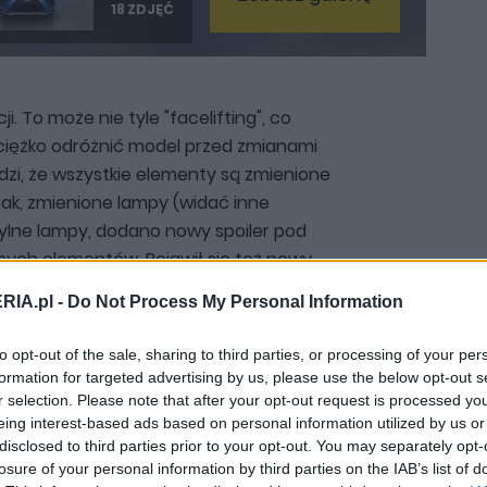
18 ZDJĘĆ
i. To może nie tyle "facelifting", co
ciężko odróżnić model przed zmianami
dzi, że wszystkie elementy są zmienione
rzak, zmienione lampy (widać inne
tylne lampy, dodano nowy spoiler pod
nych elementów. Pojawił się też nowy
RIA.pl -
Do Not Process My Personal Information
to opt-out of the sale, sharing to third parties, or processing of your per
j na chińskiej prezentacji) zmiana
formation for targeted advertising by us, please use the below opt-out s
 NX200t stał się... NX300, choć pod
r selection. Please note that after your opt-out request is processed y
ła dwulitrowa jednostka z
eing interest-based ads based on personal information utilized by us or
stał jednak tym samym 2,5-litrowym
disclosed to third parties prior to your opt-out. You may separately opt-
losure of your personal information by third parties on the IAB’s list of
m z Toyoty RAV4.