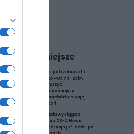
ajpopularniejsze
Audi potrzebowało
tylko 405 dni, żeby
stworzyć
najmocniejszy
samochód w swojej
historii
Mazda wyciąga z
grobu CX-3. Nowa
generacja już jeździ po
drogach