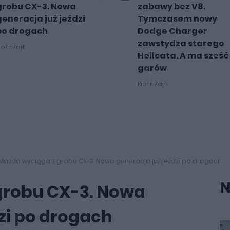
grobu CX-3. Nowa
zabawy bez V8.
generacja już jeździ
Tymczasem nowy
po drogach
Dodge Charger
zawstydza starego
iotr Zajt
Hellcata. A ma sześć
garów
Piotr Zajt
Mazda wyciąga z grobu CX-3. Nowa generacja już jeździ po drogach
N
grobu CX-3. Nowa
zi po drogach