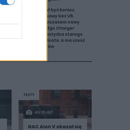
Miał być koniec
zabawy bez V8.
Tymczasem nowy
Dodge Charger
zawstydza starego
Hellcata. A ma sześć
garów
TESTY
40 ZDJĘĆ
GAC Aion V okazał się