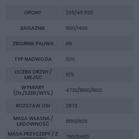
OPONY
255/45 R20
BAGAŻNIK
500/1400
ZBIORNIK PALIWA
66
TYP NADWOZIA
SUV
LICZBA DRZWI /
5/5
MIEJSC
WYMIARY
4732/1890/1602
(DŁ./SZER./WYS.)
ROZSTAW OSI
2873
MASA WŁASNA /
1855/605
ŁADOWNOŚĆ
MASA PRZYCZEPY / Z
750/2460