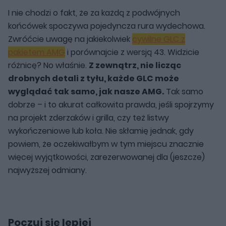
I nie chodzi o fakt, że za każdą z podwójnych
końcówek spoczywa pojedyncza rura wydechowa.
Zwróćcie uwagę na jakiekolwiek
cywilne GLC z
pakietem AMG
i porównajcie z wersją 43. Widzicie
różnicę? No właśnie.
Z zewnątrz, nie licząc
drobnych detali z tyłu, każde GLC może
wyglądać tak samo, jak nasze AMG.
Tak samo
dobrze – i to akurat całkowita prawda, jeśli spojrzymy
na projekt zderzaków i grilla, czy też listwy
wykończeniowe lub koła. Nie skłamię jednak, gdy
powiem, że oczekiwałbym w tym miejscu znacznie
więcej wyjątkowości, zarezerwowanej dla (jeszcze)
najwyższej odmiany.
Poczuj się lepiej