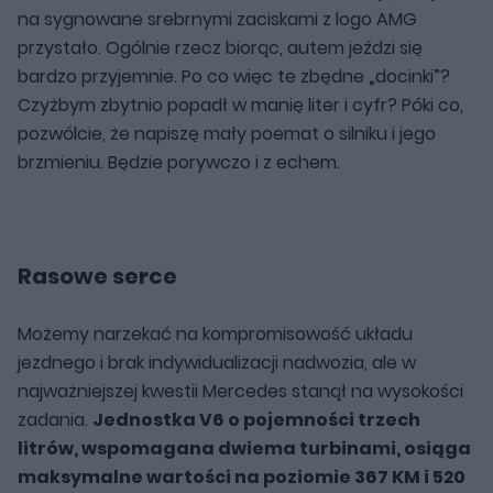
na sygnowane srebrnymi zaciskami z logo AMG
przystało. Ogólnie rzecz biorąc, autem jeździ się
bardzo przyjemnie. Po co więc te zbędne „docinki”?
Czyżbym zbytnio popadł w manię liter i cyfr? Póki co,
pozwólcie, że napiszę mały poemat o silniku i jego
brzmieniu. Będzie porywczo i z echem.
Rasowe serce
Możemy narzekać na kompromisowość układu
jezdnego i brak indywidualizacji nadwozia, ale w
najważniejszej kwestii Mercedes stanął na wysokości
zadania.
Jednostka V6 o pojemności trzech
litrów, wspomagana dwiema turbinami, osiąga
maksymalne wartości na poziomie 367 KM i 520