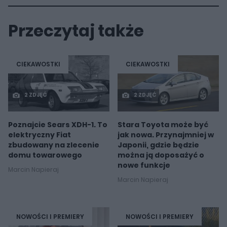
Przeczytaj także
CIEKAWOSTKI
CIEKAWOSTKI
2 ZDJĘĆ
2 ZDJĘĆ
Poznajcie Sears XDH-1. To
Stara Toyota może być
elektryczny Fiat
jak nowa. Przynajmniej w
zbudowany na zlecenie
Japonii, gdzie będzie
domu towarowego
można ją doposażyć o
nowe funkcje
Marcin Napieraj
Marcin Napieraj
NOWOŚCI I PREMIERY
NOWOŚCI I PREMIERY