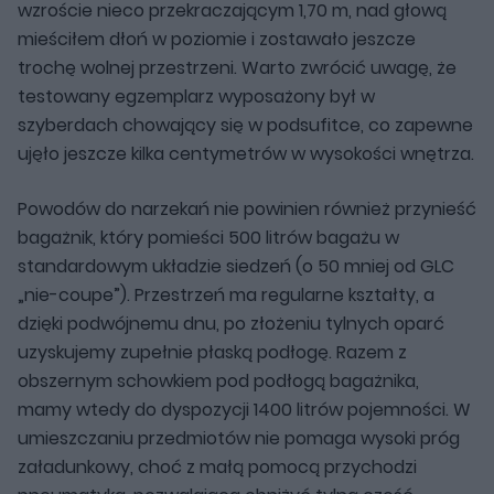
wzroście nieco przekraczającym 1,70 m, nad głową
mieściłem dłoń w poziomie i zostawało jeszcze
trochę wolnej przestrzeni. Warto zwrócić uwagę, że
testowany egzemplarz wyposażony był w
szyberdach chowający się w podsufitce, co zapewne
ujęło jeszcze kilka centymetrów w wysokości wnętrza.
Powodów do narzekań nie powinien również przynieść
bagażnik, który pomieści 500 litrów bagażu w
standardowym układzie siedzeń (o 50 mniej od GLC
„nie-coupe”). Przestrzeń ma regularne kształty, a
dzięki podwójnemu dnu, po złożeniu tylnych oparć
uzyskujemy zupełnie płaską podłogę. Razem z
obszernym schowkiem pod podłogą bagażnika,
mamy wtedy do dyspozycji 1400 litrów pojemności. W
umieszczaniu przedmiotów nie pomaga wysoki próg
załadunkowy, choć z małą pomocą przychodzi