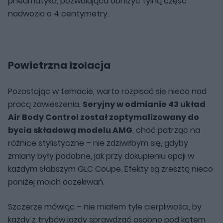
pneumatyka, pozwalająca obniżyć tylną część
nadwozia o 4 centymetry.
Powietrzna izolacja
Pozostając w temacie, warto rozpisać się nieco nad
pracą zawieszenia.
Seryjny w odmianie 43 układ
Air Body Control został zoptymalizowany do
bycia składową modelu AMG
, choć patrząc na
różnice stylistyczne – nie zdziwiłbym się, gdyby
zmiany były podobne, jak przy dokupieniu opcji w
każdym słabszym GLC Coupe. Efekty są zresztą nieco
poniżej moich oczekiwań.
Szczerze mówiąc – nie miałem tyle cierpliwości, by
każdy z trybów jazdy sprawdzać osobno pod kątem