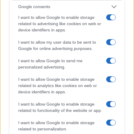
Google consents
I want to allow Google to enable storage
related to advertising like cookies on web or
device identifiers in apps.
I want to allow my user data to be sent to
Google for online advertising purposes.
I want to allow Google to send me
Nieźle działająca, 9-biegowa skrzynia biegów to skok
personalized advertising.
jakościowy w porównaniu do jej siedmiobiegowej
poprzedniczki.
Przekładnia ma żywsze reakcje,
I want to allow Google to enable storage
related to analytics like cookies on web or
lepiej „myśli”, choć wciąż brakuje szybkiego
device identifiers in apps.
manualnego trybu.
Wrzucenie dwójki i trójki
podczas przyspieszania z pedałem „w podłodze”
I want to allow Google to enable storage
trzeba wykonać z lekkim wyprzedzeniem, bo
related to functionality of the website or app.
naciśnięcie prawej łopatki chwilę po pojawieniu się
I want to allow Google to enable storage
informacji na ekranie może skończyć się zdławieniem
related to personalization.