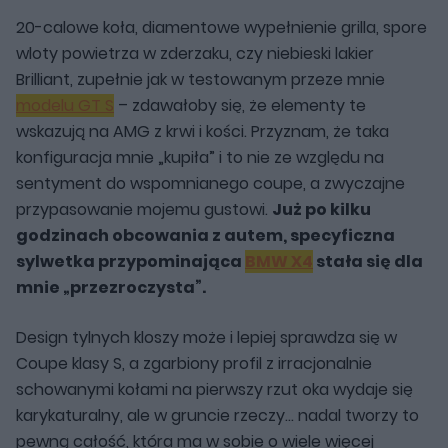
20-calowe koła, diamentowe wypełnienie grilla, spore
wloty powietrza w zderzaku, czy niebieski lakier
Brilliant, zupełnie jak w testowanym przeze mnie
modelu GT S
– zdawałoby się, że elementy te
wskazują na AMG z krwi i kości. Przyznam, że taka
konfiguracja mnie „kupiła” i to nie ze względu na
sentyment do wspomnianego coupe, a zwyczajne
przypasowanie mojemu gustowi.
Już po kilku
godzinach obcowania z autem, specyficzna
sylwetka przypominająca
BMW X4
stała się dla
mnie „przezroczysta”.
Design tylnych kloszy może i lepiej sprawdza się w
Coupe klasy S, a zgarbiony profil z irracjonalnie
schowanymi kołami na pierwszy rzut oka wydaje się
karykaturalny, ale w gruncie rzeczy… nadal tworzy to
pewną całość, która ma w sobie o wiele więcej