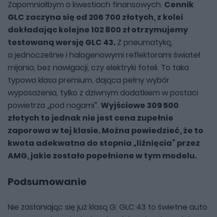
Zapomniałbym o kwestiach finansowych.
Cennik
GLC zaczyna się od 206 700 złotych, z kolei
dokładając kolejne 102 800 zł otrzymujemy
testowaną wersję GLC 43.
Z pneumatyką,
a jednocześnie i halogenowymi reflektorami świateł
mijania, bez nawigacji, czy elektryki foteli. To taka
typowa klasa premium, dająca pełny wybór
wyposażenia, tylko z dziwnym dodatkiem w postaci
powietrza „pod nogami”.
Wyjściowe 309 500
złotych to jednak nie jest cena zupełnie
zaporowa w tej klasie. Można powiedzieć, że to
kwota adekwatna do stopnia „liźnięcia” przez
AMG, jakie zostało popełnione w tym modelu.
Podsumowanie
Nie zasłaniając się już klasą G: GLC 43 to świetne auto