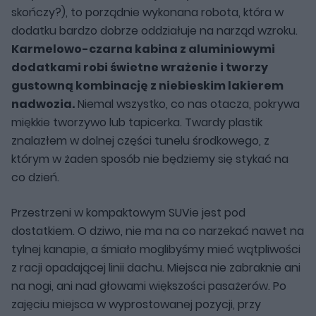
skończy?), to porządnie wykonana robota, która w
dodatku bardzo dobrze oddziałuje na narząd wzroku.
Karmelowo-czarna kabina z aluminiowymi
dodatkami robi świetne wrażenie i tworzy
gustowną kombinację z niebieskim lakierem
nadwozia.
Niemal wszystko, co nas otacza, pokrywa
miękkie tworzywo lub tapicerka. Twardy plastik
znalazłem w dolnej części tunelu środkowego, z
którym w żaden sposób nie będziemy się stykać na
co dzień.
Przestrzeni w kompaktowym SUVie jest pod
dostatkiem. O dziwo, nie ma na co narzekać nawet na
tylnej kanapie, a śmiało moglibyśmy mieć wątpliwości
z racji opadającej linii dachu. Miejsca nie zabraknie ani
na nogi, ani nad głowami większości pasażerów. Po
zajęciu miejsca w wyprostowanej pozycji, przy