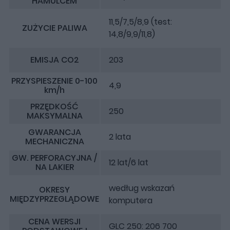
HAMULCEM
11,5/7,5/8,9 (test:
ZUŻYCIE PALIWA
14,8/9,9/11,8)
EMISJA CO2
203
PRZYSPIESZENIE 0-100
4,9
km/h
PRZĘDKOŚĆ
250
MAKSYMALNA
GWARANCJA
2 lata
MECHANICZNA
GW. PERFORACYJNA /
12 lat/6 lat
NA LAKIER
według wskazań
OKRESY
MIĘDZYPRZEGLĄDOWE
komputera
CENA WERSJI
GLC 250: 206 700