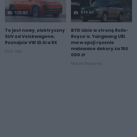
3 ZDJĘĆ
9 ZDJĘĆ
To jest nowy, elektryczny
BYD idzie w stronę Rolls-
SUV od Volskwagena.
Royce'a. Yangwang U8L
Poznajcie VW ID.Era 5X
ma w opcji ręcznie
malowane dekory za 150
Piotr Zajt
000 zł
Marcin Napieraj