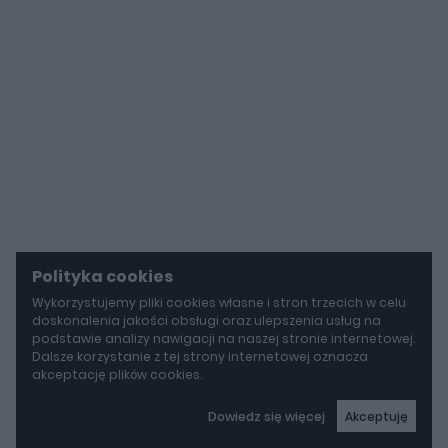
Polityka cookies
Wykorzystujemy pliki cookies własne i stron trzecich w celu
doskonalenia jakości obsługi oraz ulepszenia usług na
podstawie analizy nawigacji na naszej stronie internetowej.
Dalsze korzystanie z tej strony internetowej oznacza
akceptację plików cookies.
Dowiedz się więcej
Akceptuję
autoGALERIA
BYD idzie w stronę Rolls-Royce'a. Yangwang U8L ma w opcji ręcznie malowane dekory za 150 000 zł