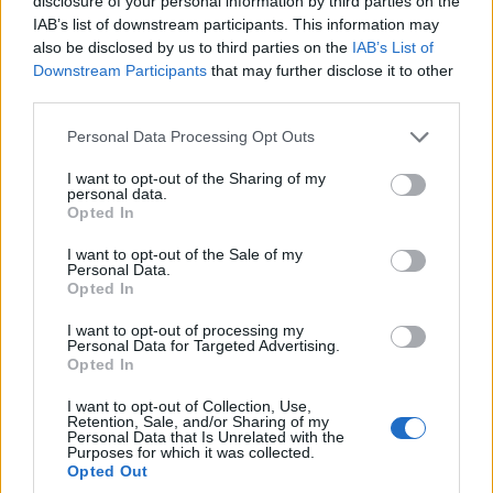
Dźwięk dochodzący do kabiny szybko zweryfikowałem
disclosure of your personal information by third parties on the
IAB’s list of downstream participants. This information may
otwierając szybę w ciasnej uliczce między budynkami
also be disclosed by us to third parties on the
IAB’s List of
– test zdany na 100%. A nawet, gdybym tego nie
Downstream Participants
that may further disclose it to other
zrobił, i tak stwierdziłbym jednogłośnie, że brzmienie w
third parties.
kabinie jest świetne. Nie dlatego, że przypomina
Please note that this website/app uses one or more Google
Personal Data Processing Opt Outs
japońskiego samuraja ze szczytu gamy Nissana. Po
services and may gather and store information including but
prostu mi się podoba i gwarantuję, że Wam też
not limited to your visit or usage behaviour. You may click to
I want to opt-out of the Sharing of my
personal data.
przypadnie do gustu.
Samochód odpowiednio
grant or deny consent to Google and its third-party tags to
Opted In
use your data for below specified purposes in below Google
zwraca uwagę na ulicy, rycząc i akcentując
consent section.
I want to opt-out of the Sale of my
każde wbicie wyższego biegu lekkim strzałem z
Personal Data.
wydechu,
z kolei gdy podróżujemy spokojnie…
Opted In
odpłaca nam się właśnie taką charakterystyką.
I want to opt-out of processing my
Czego chcieć więcej?
Personal Data for Targeted Advertising.
Opted In
I want to opt-out of Collection, Use,
Retention, Sale, and/or Sharing of my
Personal Data that Is Unrelated with the
Purposes for which it was collected.
Opted Out