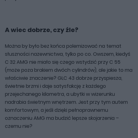
A wiec dobrze, czy źle?
Można by było bez końca polemizować na temat
słuszności nazewnictwa, tylko po co. Owszem, kiedyś
C 32 AMG nie miało się czego wstydzić przy C 55
(może poza brakiem dwóch cylindrów), ale jakie to ma
właściwie znaczenie? GLC 43 dobrze przyspiesza,
świetnie brzmi i daje satysfakcję z każdego
przejechanego kilometra, a ubytki w wizerunku
nadrabia świetnym wnętrzem. Jest przy tym autem
komfortowym, a jeśli dzięki pełnoprawnemu
oznaczeniu AMG ma budzić lepsze skojarzenia –
czemu nie?