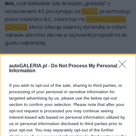
Nm,
czyli dokładnie tyle, ile każda „gwiazda” z
oznaczeniem 43, poczynając od
klasy C
, przechodząc
przez roadstera SLC, a kończąc na
średniej wielkości
SUVie GLE
. Motor oferuje świetną dynamikę w całym
zakresie obrotów, ale nie w tej kwestii przypadł mi do
gustu najbardziej.
To brzmienie, które w pierwszej chwili wydało mi się
tak podejrzanie czyste i donośne, że z marszu
autoGALERIA.pl -
Do Not Process My Personal
Information
stwierdziłem, że nie może być w stu procentach
naturalne. Wiecie… dzisiejsza motoryzacja mnie do
If you wish to opt-out of the sale, sharing to third parties, or
tego przyzwyczaiła, a czarny scenariusz napisał się
processing of your personal or sensitive information for
sam, w obawie przed prawdą. I nawet, jeśli błądzę,
targeted advertising by us, please use the below opt-out
section to confirm your selection. Please note that after your
myśląc teraz o stuprocentowej autentyczności, w
opt-out request is processed you may continue seeing
przypadku GLC 43 AMG przestaje mieć to jakiekolwiek
interest-based ads based on personal information utilized by
znaczenie.
us or personal information disclosed to third parties prior to
your opt-out. You may separately opt-out of the further