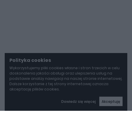
Polityka cookies
Wykorzystujemy pliki cookies własne i stron trzecich w celu
doskonalenia jakości obsługi oraz ulepszenia usług na
podstawie analizy nawigacji na naszej stronie internetowej.
Dalsze korzystanie z tej strony internetowej oznacza
akceptację plików cookies.
Dowiedz się więcej
Akceptuję
autoGALERIA
Mazda wyciąga z grobu CX-3. Nowa generacja już jeździ po drogach
Mazda wyciąga z grobu