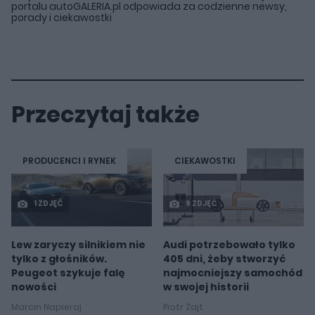
portalu autoGALERIA.pl odpowiada za codzienne newsy,
porady i ciekawostki
Przeczytaj także
PRODUCENCI I RYNEK
CIEKAWOSTKI
1 ZDJĘĆ
9 ZDJĘĆ
Lew zaryczy silnikiem nie
Audi potrzebowało tylko
tylko z głośników.
405 dni, żeby stworzyć
Peugeot szykuje falę
najmocniejszy samochód
nowości
w swojej historii
Marcin Napieraj
Piotr Zajt