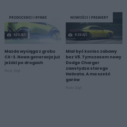
PRODUCENCI I RYNEK
NOWOŚCI I PREMIERY
3 ZDJĘĆ
8 ZDJĘĆ
Mazda wyciąga z grobu
Miał być koniec zabawy
CX-3. Nowa generacja już
bez V8. Tymczasem nowy
jeździ po drogach
Dodge Charger
zawstydza starego
Piotr Zajt
Hellcata. A ma sześć
garów
Piotr Zajt