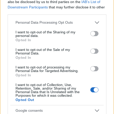
also be disclosed by us to third parties on the
IAB’s List of
Downstream Participants
that may further disclose it to other
third parties.
Please note that this website/app uses one or more Google
Personal Data Processing Opt Outs
services and may gather and store information including but
not limited to your visit or usage behaviour. You may click to
I want to opt-out of the Sharing of my
personal data.
grant or deny consent to Google and its third-party tags to
Opted In
use your data for below specified purposes in below Google
consent section.
I want to opt-out of the Sale of my
Personal Data.
Opted In
I want to opt-out of processing my
Personal Data for Targeted Advertising.
Opted In
I want to opt-out of Collection, Use,
Retention, Sale, and/or Sharing of my
Personal Data that Is Unrelated with the
Purposes for which it was collected.
Opted Out
Google consents