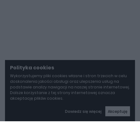
Polityka cookies
Wykorzystujemy pliki cookies własne i stron trzecich w celu
doskonalenia jakości obsługi oraz ulepszenia usług na
podstawie analizy nawigacji na naszej stronie internetowej.
Dalsze korzystanie z tej strony internetowej oznacza
akceptację plików cookies.
Dowiedz się więcej
Akceptuję
autoGALERIA
Mazda wyciąga z grobu CX-3. Nowa generacja już jeździ po drogach
Mazda wyciąga z grobu