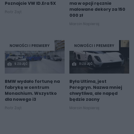
Poznajcie VW ID.Era 5X
ma w opcji ręcznie
malowane dekory za 150
Piotr Zajt
000 zł
Marcin Napieraj
NOWOŚCI I PREMIERY
NOWOŚCI I PREMIERY
5 ZDJĘĆ
11 ZDJĘĆ
BMW wydało fortunę na
Była Ultima, jest
fabrykę w centrum
Peregryn. Nazwa mniej
Monachium. Wszystko
chwytliwa, ale napęd
dla nowego i3
będzie zacny
Piotr Zajt
Marcin Napieraj