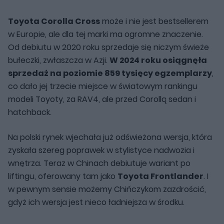
Toyota Corolla Cross
może i nie jest bestsellerem
w Europie, ale dla tej marki ma ogromne znaczenie.
Od debiutu w 2020 roku sprzedaje się niczym świeże
bułeczki, zwłaszcza w Azji.
W 2024 roku osiągnęła
sprzedaż na poziomie 859 tysięcy egzemplarzy
,
co dało jej trzecie miejsce w światowym rankingu
modeli Toyoty, za RAV4, ale przed Corollą sedan i
hatchback.
Na polski rynek wjechała już odświeżona wersja, która
zyskała szereg poprawek w stylistyce nadwozia i
wnętrza. Teraz w Chinach debiutuje wariant po
liftingu, oferowany tam jako
Toyota Frontlander
. I
w pewnym sensie możemy Chińczykom zazdrościć,
gdyż ich wersja jest nieco ładniejsza w środku.