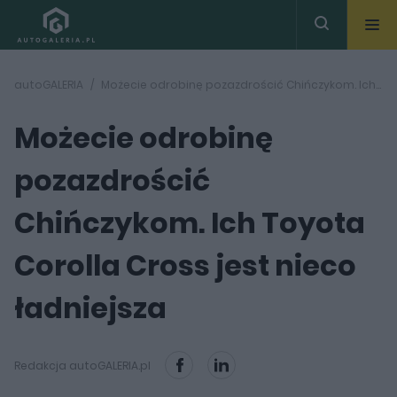
autoGALERIA
Możecie odrobinę pozazdrościć Chińczykom. Ich Toyota Corolla Cross jest nieco ładniejsza
Możecie odrobinę
pozazdrościć
Chińczykom. Ich Toyota
Corolla Cross jest nieco
ładniejsza
Redakcja autoGALERIA.pl