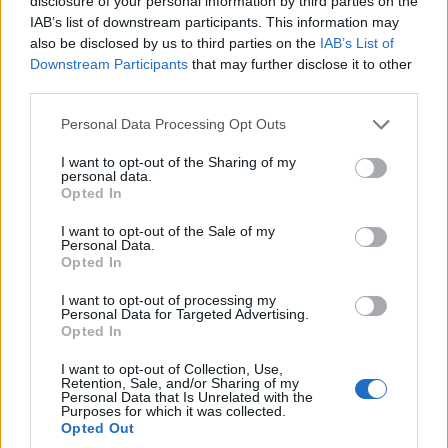
disclosure of your personal information by third parties on the
IAB’s list of downstream participants. This information may
also be disclosed by us to third parties on the
IAB’s List of
Downstream Participants
that may further disclose it to other
third parties.
Please note that this website/app uses one or more Google
Personal Data Processing Opt Outs
services and may gather and store information including but
not limited to your visit or usage behaviour. You may click to
I want to opt-out of the Sharing of my
personal data.
grant or deny consent to Google and its third-party tags to
Opted In
use your data for below specified purposes in below Google
consent section.
I want to opt-out of the Sale of my
Personal Data.
Opted In
I want to opt-out of processing my
Personal Data for Targeted Advertising.
Opted In
I want to opt-out of Collection, Use,
Retention, Sale, and/or Sharing of my
Personal Data that Is Unrelated with the
Purposes for which it was collected.
Opted Out