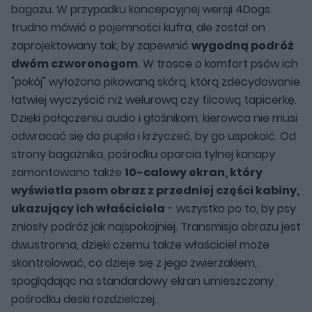
bagażu. W przypadku koncepcyjnej wersji 4Dogs
trudno mówić o pojemności kufra, ale został on
zaprojektowany tak, by zapewnić
wygodną podróż
dwóm czworonogom
. W trosce o komfort psów ich
"pokój" wyłożono pikowaną skórą, którą zdecydowanie
łatwiej wyczyścić niż welurową czy filcową tapicerkę.
Dzięki połączeniu audio i głośnikom, kierowca nie musi
odwracać się do pupila i krzyczeć, by go uspokoić. Od
strony bagażnika, pośrodku oparcia tylnej kanapy
zamontowano także
10-calowy ekran, który
wyświetla psom obraz z przedniej części kabiny,
ukazujący ich właściciela
- wszystko po to, by psy
zniosły podróż jak najspokojniej. Transmisja obrazu jest
dwustronna, dzięki czemu także właściciel może
skontrolować, co dzieje się z jego zwierzakiem,
spoglądając na standardowy ekran umieszczony
pośrodku deski rozdzielczej.