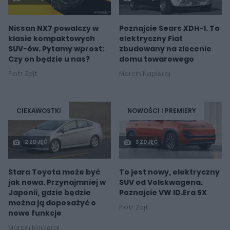
Nissan NX7 powalczy w
Poznajcie Sears XDH-1. To
klasie kompaktowych
elektryczny Fiat
SUV-ów. Pytamy wprost:
zbudowany na zlecenie
Czy on będzie u nas?
domu towarowego
Piotr Zajt
Marcin Napieraj
CIEKAWOSTKI
NOWOŚCI I PREMIERY
2 ZDJĘĆ
3 ZDJĘĆ
Stara Toyota może być
To jest nowy, elektryczny
jak nowa. Przynajmniej w
SUV od Volskwagena.
Japonii, gdzie będzie
Poznajcie VW ID.Era 5X
można ją doposażyć o
Piotr Zajt
nowe funkcje
Marcin Napieraj