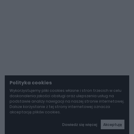
Polityka cookies
Wykorzystujemy pliki cookies własne i stron trzecich w celu
doskonalenia jakości obsługi oraz ulepszenia usług na
podstawie analizy nawigacji na naszej stronie internetowej.
Dalsze korzystanie z tej strony internetowej oznacza
akceptację plików cookies.
Dowiedz się więcej
Akceptuję
autoGALERIA
BYD idzie w stronę Rolls-Royce'a. Yangwang U8L ma w opcji ręcznie malowane dekory za 150 000 zł