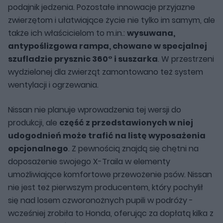
podajnik jedzenia. Pozostałe innowacje przyjazne
zwierzętom i ułatwiające życie nie tylko im samym, ale
także ich właścicielom to m.in.:
wysuwana,
antypoślizgowa rampa, chowane w specjalnej
szufladzie prysznic 360° i suszarka
. W przestrzeni
wydzielonej dla zwierząt zamontowano też system
wentylacji i ogrzewania.
Nissan nie planuje wprowadzenia tej wersji do
produkcji, ale
część z przedstawionych w niej
udogodnień może trafić na listę wyposażenia
opcjonalnego
. Z pewnością znajdą się chętni na
doposażenie swojego X-Traila w elementy
umożliwiające komfortowe przewożenie psów. Nissan
nie jest też pierwszym producentem, który pochylił
się nad losem czworonożnych pupili w podróży -
wcześniej zrobiła to Honda, oferując za dopłatą kilka z