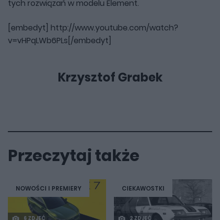
tych rozwiązań w modelu Element.
[embedyt] http://www.youtube.com/watch?
v=vHPqLWb6PLs[/embedyt]
Krzysztof Grabek
Przeczytaj także
NOWOŚCI I PREMIERY
CIEKAWOSTKI
6 ZDJĘĆ
2 ZDJĘĆ