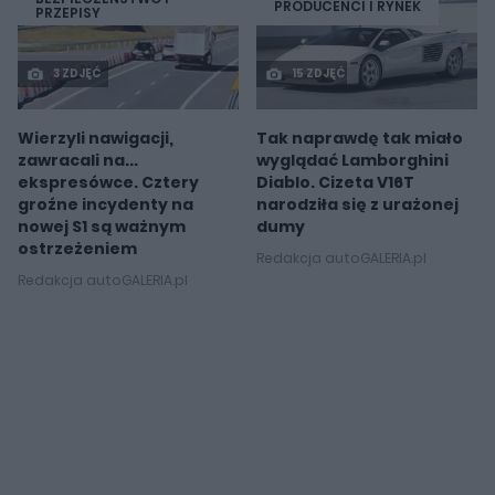
PRODUCENCI I RYNEK
PRZEPISY
3 ZDJĘĆ
15 ZDJĘĆ
Wierzyli nawigacji,
Tak naprawdę tak miało
zawracali na...
wyglądać Lamborghini
ekspresówce. Cztery
Diablo. Cizeta V16T
groźne incydenty na
narodziła się z urażonej
nowej S1 są ważnym
dumy
ostrzeżeniem
Redakcja autoGALERIA.pl
Redakcja autoGALERIA.pl