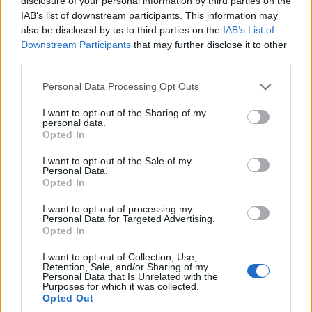
disclosure of your personal information by third parties on the
IAB’s list of downstream participants. This information may
also be disclosed by us to third parties on the
IAB’s List of
Downstream Participants
that may further disclose it to other
third parties.
Please note that this website/app uses one or more Google
Personal Data Processing Opt Outs
services and may gather and store information including but
not limited to your visit or usage behaviour. You may click to
I want to opt-out of the Sharing of my
personal data.
grant or deny consent to Google and its third-party tags to
Opted In
use your data for below specified purposes in below Google
consent section.
I want to opt-out of the Sale of my
Personal Data.
Opted In
I want to opt-out of processing my
Personal Data for Targeted Advertising.
Opted In
I want to opt-out of Collection, Use,
Retention, Sale, and/or Sharing of my
Personal Data that Is Unrelated with the
Purposes for which it was collected.
Opted Out