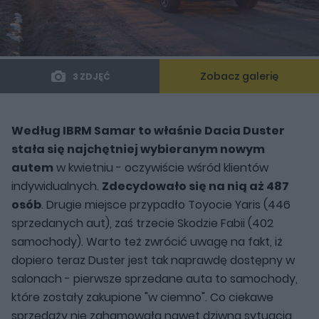
Zobacz galerię
3 ZDJĘĆ
Według IBRM Samar to właśnie Dacia Duster
stała się najchętniej wybieranym nowym
autem
w kwietniu - oczywiście wśród klientów
indywidualnych.
Zdecydowało się na nią aż 487
osób
. Drugie miejsce przypadło Toyocie Yaris (446
sprzedanych aut), zaś trzecie Skodzie Fabii (402
samochody). Warto też zwrócić uwagę na fakt, iż
dopiero teraz Duster jest tak naprawdę dostępny w
salonach - pierwsze sprzedane auta to samochody,
które zostały zakupione "w ciemno". Co ciekawe
sprzedaży nie zahamowała nawet dziwna sytuacja