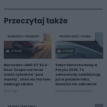
Przeczytaj także
NOWOŚCI I PREMIERY
PRODUCENCI I RYNEK
5 ZDJĘĆ
5 ZDJĘĆ
Mercedes-AMG GT 53 4-
Salon Samochodowy w
Door Coupe ma teraz
Paryżu 2026. Te
sześć cylindrów "pod
samochody zadebiutują
maską", choć nie ma tam
już w październiku.
żadnego silnika
Nowości nie zabraknie
Piotr Zajt
Redakcja autoGALERIA.pl
BEZPIECZEŃSTWO I