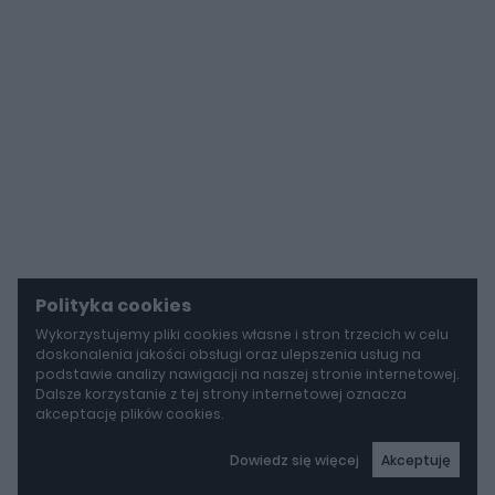
Polityka cookies
Wykorzystujemy pliki cookies własne i stron trzecich w celu
doskonalenia jakości obsługi oraz ulepszenia usług na
podstawie analizy nawigacji na naszej stronie internetowej.
Dalsze korzystanie z tej strony internetowej oznacza
akceptację plików cookies.
Dowiedz się więcej
Akceptuję
autoGALERIA
Tak naprawdę tak miało wyglądać Lamborghini Diablo. Cizeta V16T narodziła się z urażonej dumy