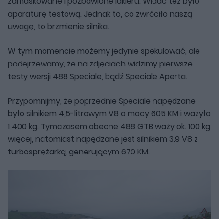
zamaskowane i pozbawione lakieru. Widać też było
aparaturę testową. Jednak to, co zwróciło naszą
uwagę, to brzmienie silnika.
W tym momencie możemy jedynie spekulować, ale
podejrzewamy, że na zdjęciach widzimy pierwsze
testy wersji 488 Speciale, bądź Speciale Aperta.
Przypomnijmy, że poprzednie Speciale napędzane
było silnikiem 4,5-litrowym V8 o mocy 605 KM i ważyło
1 400 kg. Tymczasem obecne 488 GTB waży ok. 100 kg
więcej, natomiast napędzane jest silnikiem 3.9 V8 z
turbosprężarką, generującym 670 KM.