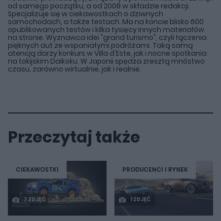
od samego początku, a od 2008 w składzie redakcji.
Specjalizuje się w ciekawostkach o dziwnych
samochodach, a także testach. Ma na koncie blisko 600
opublikowanych testów i kilka tysięcy innych materiałów
na stronie. Wyznawca idei "grand turismo", czyli łączenia
pięknych aut ze wspaniałymi podróżami. Taką samą
atencją darzy konkurs w Villa d'Este, jak i nocne spotkania
na tokijskim Daikoku. W Japonii spędza zresztą mnóstwo
czasu, zarówno wirtualnie, jak i realnie.
Przeczytaj także
CIEKAWOSTKI
PRODUCENCI I RYNEK
7 ZDJĘĆ
1 ZDJĘĆ