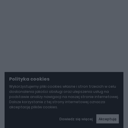
Polityka cookies
Wykorzystujemy pliki cookies własne i stron trzecich w celu
doskonalenia jakości obsługi oraz ulepszenia usług na
podstawie analizy nawigacji na naszej stronie internetowej.
Dalsze korzystanie z tej strony internetowej oznacza
akceptację plików cookies.
Dowiedz się więcej
Akceptuję
autoGALERIA
Mazda wyciąga z grobu CX-3. Nowa generacja już jeździ po drogach