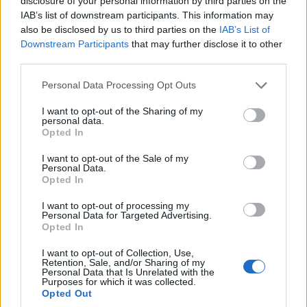
disclosure of your personal information by third parties on the
IAB’s list of downstream participants. This information may
also be disclosed by us to third parties on the
IAB’s List of
Downstream Participants
that may further disclose it to other
third parties.
Please note that this website/app uses one or more Google
Personal Data Processing Opt Outs
services and may gather and store information including but
not limited to your visit or usage behaviour. You may click to
I want to opt-out of the Sharing of my
personal data.
grant or deny consent to Google and its third-party tags to
Opted In
use your data for below specified purposes in below Google
consent section.
I want to opt-out of the Sale of my
Personal Data.
Opted In
I want to opt-out of processing my
Personal Data for Targeted Advertising.
Opted In
I want to opt-out of Collection, Use,
Retention, Sale, and/or Sharing of my
Personal Data that Is Unrelated with the
Purposes for which it was collected.
Opted Out