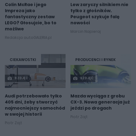
Colin McRae i jego
Lew zaryczy silnikiem nie
Impreza jako
tylko z głośników.
fantastyczny zestaw
Peugeot szykuje falę
LEGO? Głosujcie, bo to
nowości
możliwe
Marcin Napieraj
Redakcja autoGALERIA.pl
CIEKAWOSTKI
PRODUCENCI I RYNEK
9 ZDJĘĆ
3 ZDJĘĆ
Audi potrzebowało tylko
Mazda wyciąga z grobu
405 dni, żeby stworzyć
CX-3. Nowa generacja już
najmocniejszy samochód
jeździ po drogach
w swojej historii
Piotr Zajt
Piotr Zajt