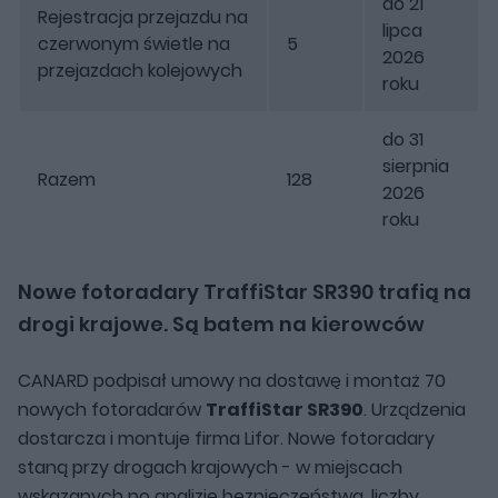
do 21
Rejestracja przejazdu na
lipca
czerwonym świetle na
5
2026
przejazdach kolejowych
roku
do 31
sierpnia
Razem
128
2026
roku
Nowe fotoradary TraffiStar SR390 trafią na
drogi krajowe. Są batem na kierowców
CANARD podpisał umowy na dostawę i montaż 70
nowych fotoradarów
TraffiStar SR390
. Urządzenia
dostarcza i montuje firma Lifor. Nowe fotoradary
staną przy drogach krajowych - w miejscach
wskazanych po analizie bezpieczeństwa, liczby