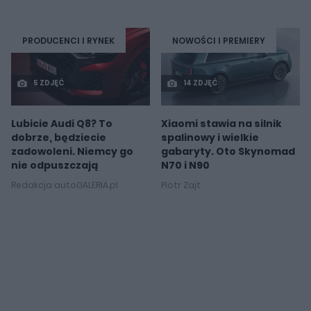
PRODUCENCI I RYNEK
NOWOŚCI I PREMIERY
5 ZDJĘĆ
14 ZDJĘĆ
Lubicie Audi Q8? To
Xiaomi stawia na silnik
dobrze, będziecie
spalinowy i wielkie
zadowoleni. Niemcy go
gabaryty. Oto Skynomad
nie odpuszczają
N70 i N90
Redakcja autoGALERIA.pl
Piotr Zajt