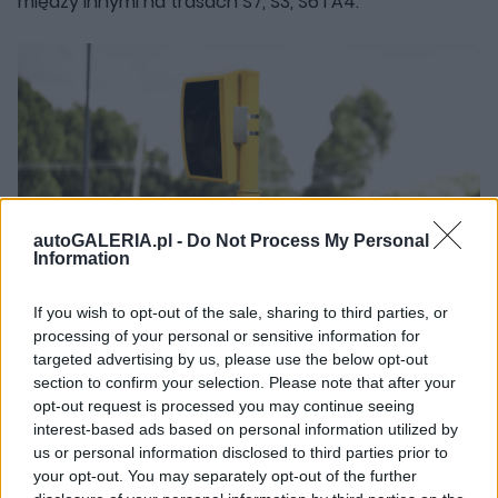
między innymi na trasach S7, S3, S6 i A4.
autoGALERIA.pl -
Do Not Process My Personal
Information
If you wish to opt-out of the sale, sharing to third parties, or
processing of your personal or sensitive information for
Wśród świeżo uruchomionych lokalizacji znalazły się
targeted advertising by us, please use the below opt-out
odcinki Rychnowo - Olsztynek Zachód, Marzewo -
section to confirm your selection. Please note that after your
opt-out request is processed you may continue seeing
Pasłęk Północ, Gorzów Zachód - Gorzów Południe,
interest-based ads based on personal information utilized by
Parłówko - Brzozowo, Dobrzyca - Stare Bielice,
us or personal information disclosed to third parties prior to
Krzyżowa - Krzywa oraz Tarnów Centrum - MOP
your opt-out. You may separately opt-out of the further
Jawornik.