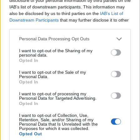
disclosure of your personal information by third parties on the
IAB’s list of downstream participants. This information may
also be disclosed by us to third parties on the
IAB’s List of
Równolegle pojawiają się nowe fotoradary
Downstream Participants
that may further disclose it to other
stacjonarne. W kwietniu uruchomiono między innymi
third parties.
urządzenia w Budzyniu przy DK11, w Kochłowach przy
Please note that this website/app uses one or more Google
DK11 oraz w Sierpcu przy DK10. W Budzyniu obowiązuje
Personal Data Processing Opt Outs
services and may gather and store information including but
ograniczenie do 70 km/h, natomiast w Kochłowach i
not limited to your visit or usage behaviour. You may click to
I want to opt-out of the Sharing of my
personal data.
Sierpcu do 50 km/h. Wszystkie trzy urządzenia to
grant or deny consent to Google and its third-party tags to
Opted In
TraffiStar SR390
.
use your data for below specified purposes in below Google
consent section.
I want to opt-out of the Sale of my
Personal Data.
Oficjalna baza CANARD to interaktywna
Opted In
mapa
I want to opt-out of processing my
Personal Data for Targeted Advertising.
Opted In
Kierowcy często szukają jednej kompletnej listy
fotoradarów. Problem polega na tym, że CANARD nie
I want to opt-out of Collection, Use,
Retention, Sale, and/or Sharing of my
publikuje jej w formie prostej tabeli z wszystkimi
Personal Data that Is Unrelated with the
Purposes for which it was collected.
lokalizacjami. Oficjalną bazą pozostaje interaktywna
Opted Out
mapa urządzeń. To ona pokazuje aktualny układ