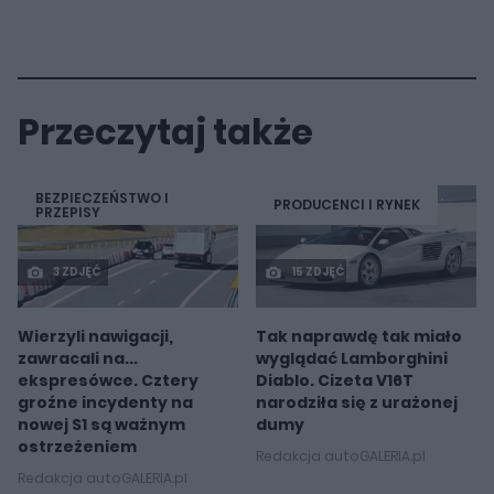
Przeczytaj także
BEZPIECZEŃSTWO I
PRODUCENCI I RYNEK
PRZEPISY
3 ZDJĘĆ
15 ZDJĘĆ
Wierzyli nawigacji,
Tak naprawdę tak miało
zawracali na...
wyglądać Lamborghini
ekspresówce. Cztery
Diablo. Cizeta V16T
groźne incydenty na
narodziła się z urażonej
nowej S1 są ważnym
dumy
ostrzeżeniem
Redakcja autoGALERIA.pl
Redakcja autoGALERIA.pl