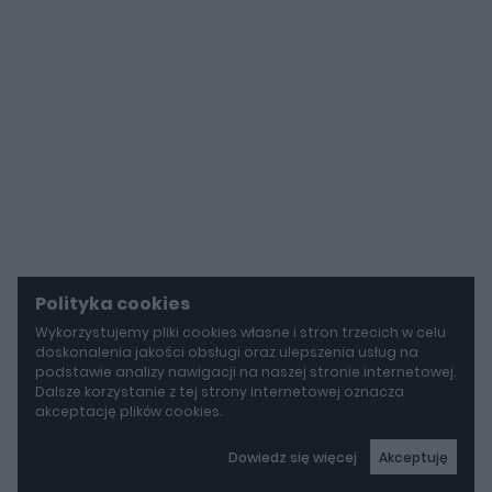
Polityka cookies
Wykorzystujemy pliki cookies własne i stron trzecich w celu
doskonalenia jakości obsługi oraz ulepszenia usług na
podstawie analizy nawigacji na naszej stronie internetowej.
Dalsze korzystanie z tej strony internetowej oznacza
akceptację plików cookies.
Dowiedz się więcej
Akceptuję
autoGALERIA
Tak naprawdę tak miało wyglądać Lamborghini Diablo. Cizeta V16T narodziła się z urażonej dumy