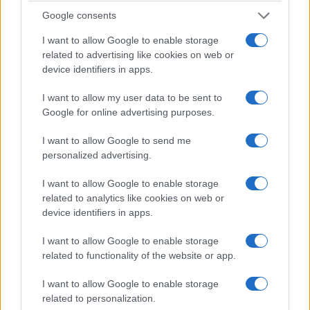
punktowych pomiarów prędkości, OPP, systemów
Google consents
RedLight oraz punktów kontrolnych.
I want to allow Google to enable storage
related to advertising like cookies on web or
W praktyce oznacza to, że przed podróżą najlepiej
device identifiers in apps.
sprawdzić właśnie mapę CANARD, a nie pojedyncze
I want to allow my user data to be sent to
zestawienia kopiowane w internecie. Sam CANARD
Google for online advertising purposes.
informuje również, że jeśli danej lokalizacji nie ma na
mapie, użytkownik może skontaktować się z
I want to allow Google to send me
instytucją.
personalized advertising.
I want to allow Google to enable storage
Ten system rośnie ekspresowo
related to analytics like cookies on web or
device identifiers in apps.
GITD informował wcześniej, że po modernizacji
I want to allow Google to enable storage
CANARD zarządzał 583 stacjonarnymi
related to functionality of the website or app.
urządzeniami rejestrującymi.
W ramach
wcześniejszych działań wymieniono 247 najstarszych
I want to allow Google to enable storage
i najbardziej wyeksploatowanych fotoradarów, a
related to personalization.