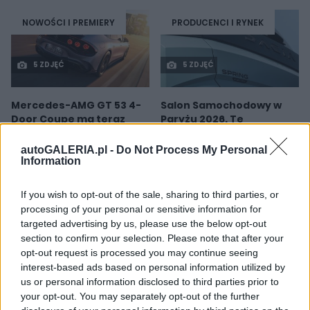
NOWOŚCI I PREMIERY
PRODUCENCI I RYNEK
5 ZDJĘĆ
5 ZDJĘĆ
Mercedes-AMG GT 53 4-
Salon Samochodowy w
Door Coupe ma teraz
Paryżu 2026. Te
sześć cylindrów "pod
samochody zadebiutują
maską", choć nie ma tam
już w październiku.
autoGALERIA.pl -
Do Not Process My Personal
żadnego silnika
Nowości nie zabraknie
Information
Piotr Zajt
Redakcja autoGALERIA.pl
If you wish to opt-out of the sale, sharing to third parties, or
processing of your personal or sensitive information for
targeted advertising by us, please use the below opt-out
BEZPIECZEŃSTWO I
PRODUCENCI I RYNEK
PRZEPISY
section to confirm your selection. Please note that after your
opt-out request is processed you may continue seeing
interest-based ads based on personal information utilized by
3 ZDJĘĆ
15 ZDJĘĆ
us or personal information disclosed to third parties prior to
your opt-out. You may separately opt-out of the further