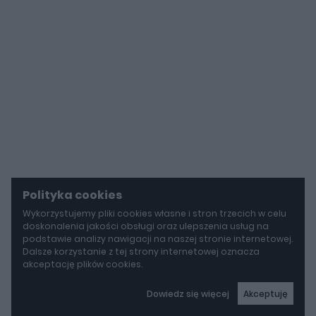
Polityka cookies
Wykorzystujemy pliki cookies własne i stron trzecich w celu
doskonalenia jakości obsługi oraz ulepszenia usług na
podstawie analizy nawigacji na naszej stronie internetowej.
Dalsze korzystanie z tej strony internetowej oznacza
akceptację plików cookies.
Dowiedz się więcej
Akceptuję
autoGALERIA
Tak naprawdę tak miało wyglądać Lamborghini Diablo. Cizeta V16T narodziła się z urażonej dumy