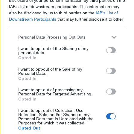
disclosure of your personal information by third parties on the
Wierzyli nawigacji,
Tak naprawdę tak miało
IAB’s list of downstream participants. This information may
zawracali na...
wyglądać Lamborghini
ekspresówce. Cztery
Diablo. Cizeta V16T
also be disclosed by us to third parties on the
IAB’s List of
groźne incydenty na
narodziła się z urażonej
Downstream Participants
that may further disclose it to other
nowej S1 są ważnym
dumy
third parties.
ostrzeżeniem
Redakcja autoGALERIA.pl
Please note that this website/app uses one or more Google
Personal Data Processing Opt Outs
Redakcja autoGALERIA.pl
services and may gather and store information including but
not limited to your visit or usage behaviour. You may click to
I want to opt-out of the Sharing of my
personal data.
grant or deny consent to Google and its third-party tags to
Opted In
use your data for below specified purposes in below Google
consent section.
I want to opt-out of the Sale of my
Personal Data.
Opted In
I want to opt-out of processing my
Personal Data for Targeted Advertising.
Opted In
I want to opt-out of Collection, Use,
Retention, Sale, and/or Sharing of my
Personal Data that Is Unrelated with the
Purposes for which it was collected.
Opted Out