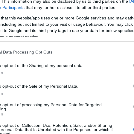
. This information may also be disclosed by us to third parties on the
IA
Participants
that may further disclose it to other third parties.
 that this website/app uses one or more Google services and may gath
including but not limited to your visit or usage behaviour. You may click 
 to Google and its third-party tags to use your data for below specifi
ogle consent section.
l Data Processing Opt Outs
o opt-out of the Sharing of my personal data.
In
o opt-out of the Sale of my Personal Data.
Zobacz 60 zdjęć
In
to opt-out of processing my Personal Data for Targeted
ing.
In
rozwijać gamę modeli spalinowych. Lada
o opt-out of Collection, Use, Retention, Sale, and/or Sharing
ersonal Data that Is Unrelated with the Purposes for which it
le, a do niej dołączy w tym roku nowy
lected.