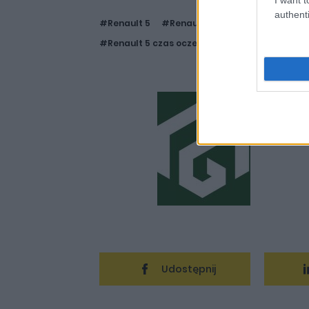
authenti
#Renault 5
#Renault 5 cena
#Renault 5 E
#Renault 5 czas oczekiwania
#Renault 5 za
Redakc
Udostępnij