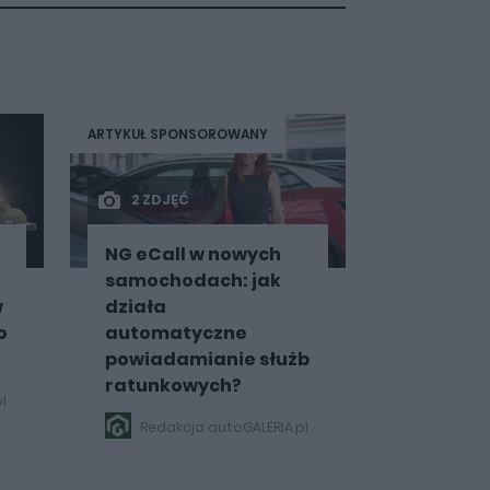
ARTYKUŁ SPONSOROWANY
2 ZDJĘĆ
NG eCall w nowych
samochodach: jak
w
działa
o
automatyczne
powiadamianie służb
ratunkowych?
l
Redakcja autoGALERIA.pl