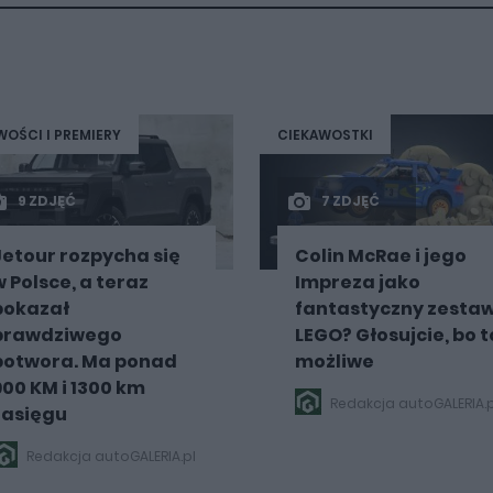
OŚCI I PREMIERY
CIEKAWOSTKI
9 ZDJĘĆ
7 ZDJĘĆ
Jetour rozpycha się
Colin McRae i jego
w Polsce, a teraz
Impreza jako
pokazał
fantastyczny zesta
prawdziwego
LEGO? Głosujcie, bo t
potwora. Ma ponad
możliwe
900 KM i 1300 km
Redakcja autoGALERIA.p
zasięgu
Redakcja autoGALERIA.pl