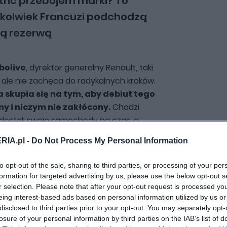
ctric przebojem marki? To
zkolwiek Francuzi podchodzą
ią rezerwą
bolive
, dyrektor generalny Renault, taki
ale nie zachęca do radykalnych kroków.
skupia się na tym, aby debiut tego
y i niczym nie zakłócony.
Chodzi
ci dostali swoje samochody na czas, a
rzerw.
RIA.pl -
Do Not Process My Personal Information
to opt-out of the sale, sharing to third parties, or processing of your per
ową strategię "dwóch nóg". W założeniu
formation for targeted advertising by us, please use the below opt-out s
decyzja, która ma łączyć
r selection. Please note that after your opt-out request is processed y
ą nogę) i samochody spalinowe. "Piątka"
eing interest-based ads based on personal information utilized by us or
 więc
następcą Clio
. To raczej jego
disclosed to third parties prior to your opt-out. You may separately opt-
sób, które poszukują właśnie takiego
losure of your personal information by third parties on the IAB’s list of