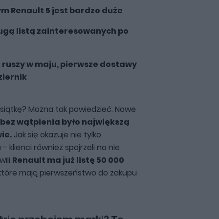
 Renault 5 jest bardzo duże
ługą listą zainteresowanych po
ruszy w maju, pierwsze dostawy
iernik
iesiątkę? Można tak powiedzieć. Nowe
c bez wątpienia było największą
ie.
Jak się okazuje nie tylko
klienci również spojrzeli na nie
wili
Renault ma już listę 50 000
 które mają pierwszeństwo do zakupu