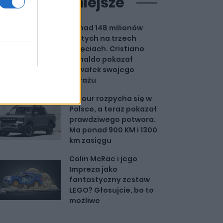
ajpopularniejsze
Ponad 148 milionów
złotych na trzech
zdjęciach. Cristiano
Ronaldo pokazał
kawałek swojego
garażu
Jetour rozpycha się w
Polsce, a teraz pokazał
prawdziwego potwora.
Ma ponad 900 KM i 1300
km zasięgu
Colin McRae i jego
Impreza jako
fantastyczny zestaw
LEGO? Głosujcie, bo to
możliwe