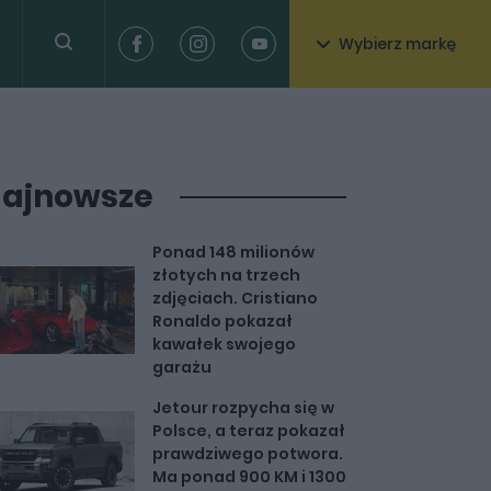
Wybierz markę
ajnowsze
Ponad 148 milionów
złotych na trzech
zdjęciach. Cristiano
Ronaldo pokazał
kawałek swojego
garażu
Jetour rozpycha się w
Polsce, a teraz pokazał
prawdziwego potwora.
Ma ponad 900 KM i 1300