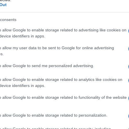
 Francuzi weszli też w bliską współpracę
Out
tórej wspólnie opracują nowe silniki
ybrid.
consents
o allow Google to enable storage related to advertising like cookies on
evice identifiers in apps.
ryczne będą w pełni niezależne od
nnych konstrukcjach i o odmiennym
o allow my user data to be sent to Google for online advertising
też na dotarcie do różnych grup
s.
to allow Google to send me personalized advertising.
o allow Google to enable storage related to analytics like cookies on
nież cena Renault 5 E-TECH Electric.
evice identifiers in apps.
azowej wersji 25 000 euro, co będzie
dążyć konkurenci. A to wcale nie jest
o allow Google to enable storage related to functionality of the website
o allow Google to enable storage related to personalization.
ope
o allow Google to enable storage related to security, including