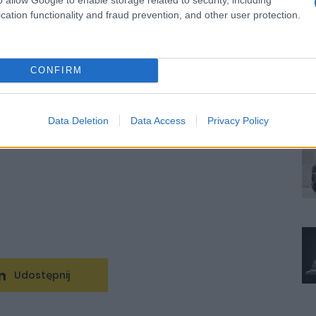
N
cation functionality and fraud prevention, and other user protection.
-TECH Electric
#Renault 5 kolejka
mówienie
#Renault Dwie Nogi
#Renault two-leg
CONFIRM
ja autoGALERIA.pl
Data Deletion
Data Access
Privacy Policy
Udostępnij