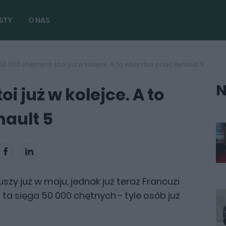
STY
O NAS
50 000 chętnych stoi już w kolejce. A to wszystko przez Renault 5
N
i już w kolejce. A to
nault 5
szy już w maju, jednak już teraz Francuzi
 ta sięga 50 000 chętnych - tyle osób już