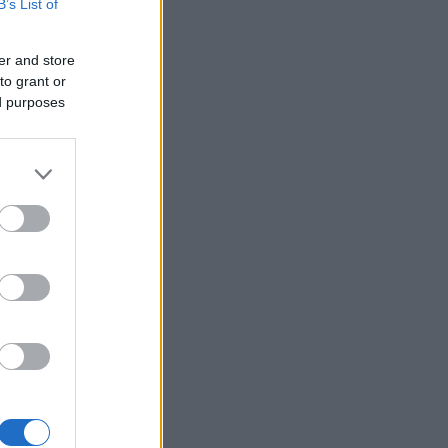
B’s List of
er and store
to grant or
ed purposes