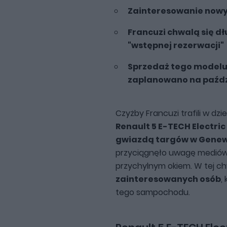
Zainteresowanie nowym
Francuzi chwalą się d
"wstępnej rezerwacji"
Sprzedaż tego modelu 
zaplanowano na paźdz
Czyżby Francuzi trafili w dz
Renault 5 E-TECH Electri
gwiazdą targów w Genew
przyciągnęło uwagę mediów - 
przychylnym okiem. W tej ch
zainteresowanych osób
,
tego sampochodu.