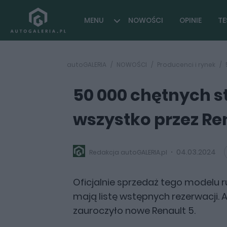
MENU
NOWOŚCI
OPINIE
TE
autoGALERIA
NOWOŚCI
Producenci i rynek
50 000 chętnych sto
wszystko przez Re
04.03.2024
Redakcja autoGALERIA.pl
Oficjalnie sprzedaż tego modelu ru
mają listę wstępnych rezerwacji. A
zauroczyło nowe Renault 5.