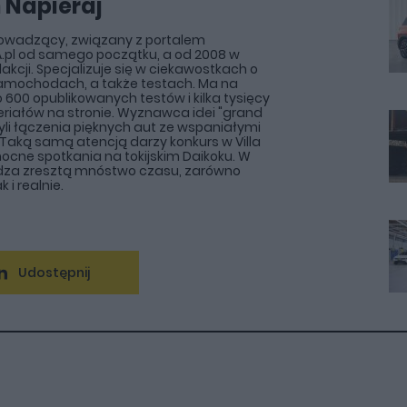
 Napieraj
rowadzący, związany z portalem
.pl od samego początku, a od 2008 w
akcji. Specjalizuje się w ciekawostkach o
amochodach, a także testach. Ma na
o 600 opublikowanych testów i kilka tysięcy
riałów na stronie. Wyznawca idei "grand
zyli łączenia pięknych aut ze wspaniałymi
Taką samą atencją darzy konkurs w Villa
i nocne spotkania na tokijskim Daikoku. W
ędza zresztą mnóstwo czasu, zarówno
k i realnie.
Udostępnij