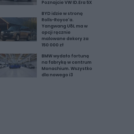
Poznajcie VW ID.Era 5X
BYD idzie w stronę
Rolls-Royce'a.
Yangwang U8L ma w
opcji ręcznie
malowane dekory za
150 000 zł
BMW wydało fortunę
na fabrykę w centrum
Monachium. Wszystko
dla nowego i3