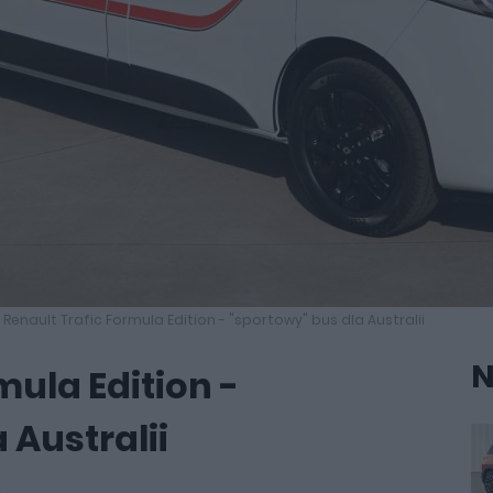
Renault Trafic Formula Edition - "sportowy" bus dla Australii
N
mula Edition -
 Australii