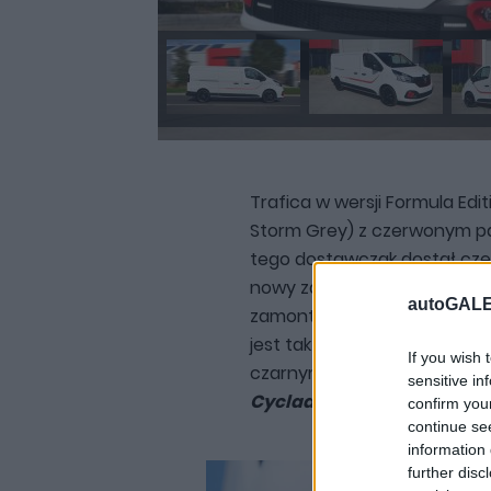
Trafica w wersji Formula Edit
Storm Grey) z czerwonym pa
tego dostawczak dostał cz
nowy zderzak w kolorze nad
autoGALE
zamontowane w nim światła 
jest także tylny słupek w oko
If you wish 
czarnym plastikiem. Pojawiły
sensitive in
Cyclade
w kolorze czarnym.
confirm you
continue se
information 
further disc