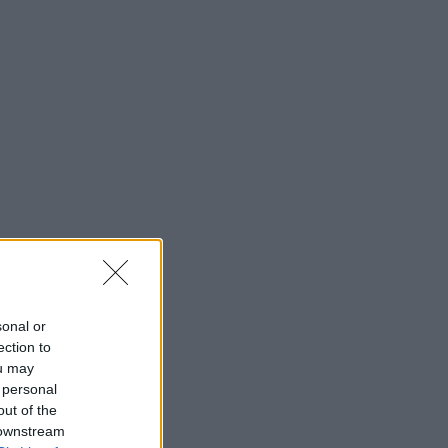
sonal or
ection to
ou may
 personal
out of the
 downstream