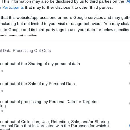
. This information may also be disclosed by us to third parties on the
IA
Participants
that may further disclose it to other third parties.
 that this website/app uses one or more Google services and may gath
including but not limited to your visit or usage behaviour. You may click 
 to Google and its third-party tags to use your data for below specifi
ogle consent section.
l Data Processing Opt Outs
o opt-out of the Sharing of my personal data.
In
o opt-out of the Sale of my Personal Data.
In
Zobacz 8 zdjęć
to opt-out of processing my Personal Data for Targeted
ing.
In
o opt-out of Collection, Use, Retention, Sale, and/or Sharing
wa tapicerka
Java
,
podgrzewane
ersonal Data that Is Unrelated with the Purposes for which it
lected.