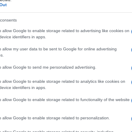
ne dywaniki i "deska rozdzielcza
Out
.
z modeli Spaceclass
. Ma
-czarne wstawki, dodatkowy schowek
consents
wnicę i wykończony skórą i chromem
o allow Google to enable storage related to advertising like cookies on
uruchamiany jest guzikiem, jest też
evice identifiers in apps.
e oświetlenie wnętrza i klimatyzacja.
o allow my user data to be sent to Google for online advertising
s.
to allow Google to send me personalized advertising.
o allow Google to enable storage related to analytics like cookies on
evice identifiers in apps.
o allow Google to enable storage related to functionality of the website
o allow Google to enable storage related to personalization.
o allow Google to enable storage related to security, including