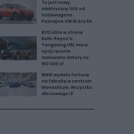
To jest nowy,
elektryczny SUV od
Volskwagena.
Poznajcie VW ID.Era 5X
BYD idzie w stronę
Rolls-Royce'a.
Yangwang U8L ma w
opcji ręcznie
malowane dekory za
150 000 zł
BMW wydało fortunę
na fabrykę w centrum
Monachium. Wszystko
dla nowego i3