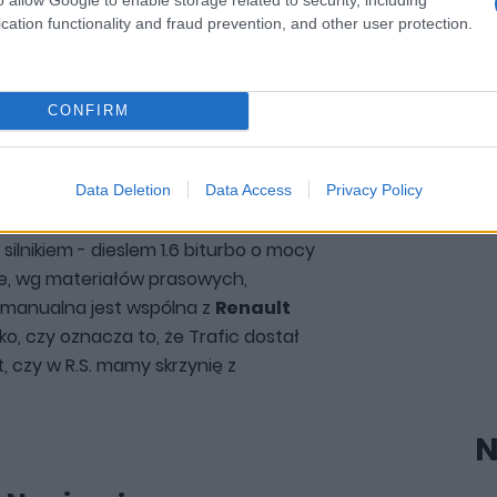
cation functionality and fraud prevention, and other user protection.
Zobacz 8 zdjęć
CONFIRM
Data Deletion
Data Access
Privacy Policy
ition
dostępny jest w krótkiej i długiej
silnikiem - dieslem 1.6 biturbo o mocy
we, wg materiałów prasowych,
 manualna jest wspólna z
Renault
ko, czy oznacza to, że Trafic dostał
, czy w R.S. mamy skrzynię z
N