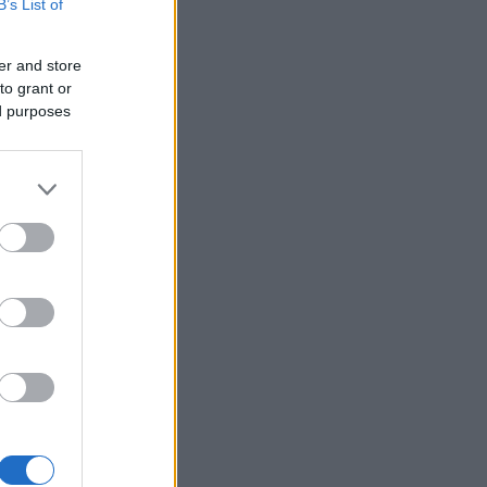
B’s List of
er and store
to grant or
ed purposes