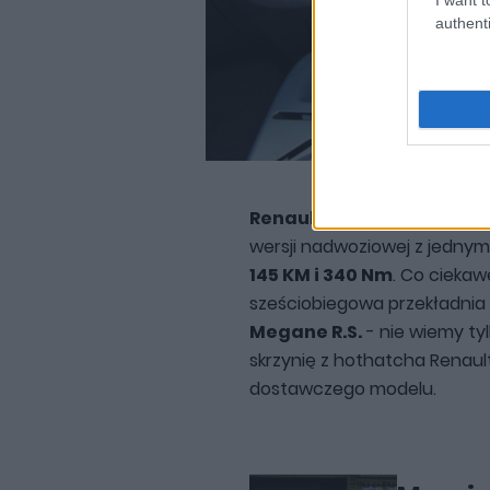
authenti
Renault Trafic Formula Ed
wersji nadwoziowej z jednym 
145 KM i 340 Nm
. Co cieka
sześciobiegowa przekładnia
Megane R.S.
- nie wiemy tyl
skrzynię z hothatcha Renault
dostawczego modelu.