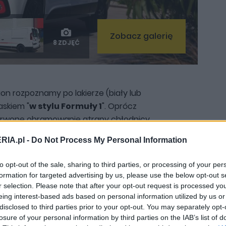
Zobacz galerię
8 ZDJĘĆ
ion rozpoznamy po lakierze (biały lub
skiem "
w stylu Formuły 1
". Oprócz
erwone obramowanie atrapy chłodnicy,
wozia z czerwonymi wstawkami i
RIA.pl -
Do Not Process My Personal Information
do jazdy dziennej. W kolorze nadwozia
licy świateł, który zazwyczaj jest
to opt-out of the sale, sharing to third parties, or processing of your per
 się też
siedemnastocalowe felgi
formation for targeted advertising by us, please use the below opt-out s
r selection. Please note that after your opt-out request is processed y
eing interest-based ads based on personal information utilized by us or
disclosed to third parties prior to your opt-out. You may separately opt-
losure of your personal information by third parties on the IAB’s list of