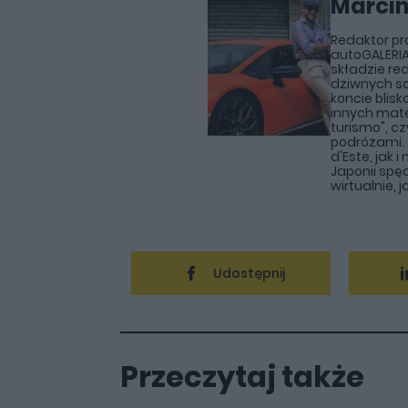
Marcin
Redaktor p
autoGALERIA
składzie red
dziwnych s
koncie blisk
innych mate
turismo", c
podróżami. 
d'Este, jak 
Japonii sp
wirtualnie, ja
Udostępnij
Przeczytaj także