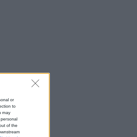
sonal or
ection to
ou may
 personal
out of the
 downstream