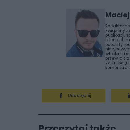
Maciej
Redaktor nac
związany z s
publikacji, s
relacjach m
osobisty i p
nietypowym
włoskimi i 
przewija si
YouTube „Ku
komentuje ś
Udostępnij
Przeczytaj także