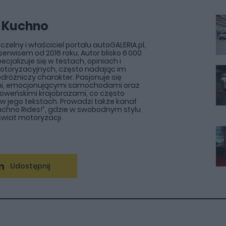
 Kuchno
zelny i właściciel portalu autoGALERIA.pl,
erwisem od 2016 roku. Autor blisko 6 000
pecjalizuje się w testach, opiniach i
otoryzacyjnych, często nadając im
odróżniczy charakter. Pasjonuje się
i, emocjonującymi samochodami oraz
słoweńskimi krajobrazami, co często
ę w jego tekstach. Prowadzi także kanał
chno Rides!”, gdzie w swobodnym stylu
wiat motoryzacji.
Udostępnij