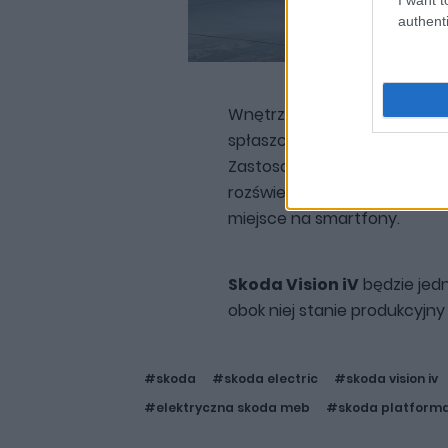
authenti
Wnętrze to oczywiście typ
spłaszczoną kierownicą ora
Zastosowano tutaj dużo jasn
rozświetlenia kabiny. W kon
miejsce na smartfony.
Skoda Vision iV
będzie jedn
obok niej stanie produkcyjny
#skoda
#skoda electric
#skoda vision iv
#elektryczna skoda meb
#skoda platform