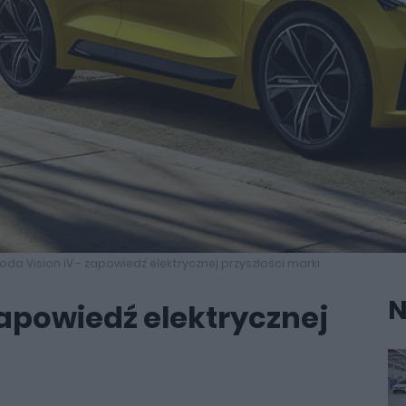
oda Vision iV - zapowiedź elektrycznej przyszłości marki
N
zapowiedź elektrycznej