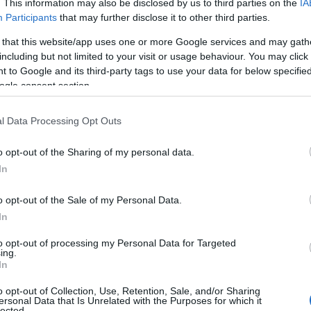
. This information may also be disclosed by us to third parties on the
IA
Participants
that may further disclose it to other third parties.
 that this website/app uses one or more Google services and may gath
including but not limited to your visit or usage behaviour. You may click 
 to Google and its third-party tags to use your data for below specifi
ogle consent section.
l Data Processing Opt Outs
Zobacz 6 zdjęć
o opt-out of the Sharing of my personal data.
In
o opt-out of the Sale of my Personal Data.
In
yczny crossover
, który dzięki
feruje przestronne wnętrze, ale przede
to opt-out of processing my Personal Data for Targeted
ing.
ęg (do 500 kilometrów według WLTP).
In
j podłodze otwiera drzwi do
o opt-out of Collection, Use, Retention, Sale, and/or Sharing
 rozkładem wnętrza, ale także pozwala
ersonal Data that Is Unrelated with the Purposes for which it
lected.