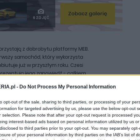
Zobacz galerię
6 ZDJĘĆ
korzystają z dobrobytu platformy MEB.
ierwszy samochód, który wykorzysta
biutuje już w przyszłym roku. Czesi
 prezentują jego zapowiedź - całkiem
lnie.
RIA.pl -
Do Not Process My Personal Information
to opt-out of the sale, sharing to third parties, or processing of your per
formation for targeted advertising by us, please use the below opt-out s
r selection. Please note that after your opt-out request is processed y
eing interest-based ads based on personal information utilized by us or
disclosed to third parties prior to your opt-out. You may separately opt-
losure of your personal information by third parties on the IAB’s list of