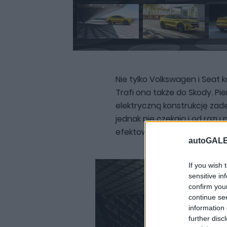
Nie tylko Volkswagen i Seat 
Trafi ona także do Skody. P
elektryczną konstrukcję zade
jednak nie czekają i od razu
efektowną i obiecującą wizua
autoGALE
If you wish 
sensitive in
confirm you
continue se
information 
further disc