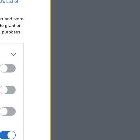
B’s List of
er and store
to grant or
ed purposes