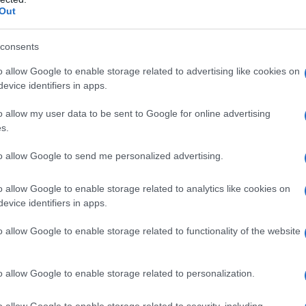
żącego podwyższonego samochodu.
Out
ylistykę elektrycznych modeli Skody.
re linie, zaś front przyozdobił
consents
as, który ciągnie się przez całą
o allow Google to enable storage related to advertising like cookies on
aś zagościły znane już lampy w
evice identifiers in apps.
podświetlany napis SKODA
, pełniący
. Dynamiczna linia boczna nawiązuje z
o allow my user data to be sent to Google for online advertising
Mercedes GLC czy BMW X4. Auto
s.
nych, 22-calowych felgach
to allow Google to send me personalized advertising.
o allow Google to enable storage related to analytics like cookies on
evice identifiers in apps.
o allow Google to enable storage related to functionality of the website
o allow Google to enable storage related to personalization.
o allow Google to enable storage related to security, including