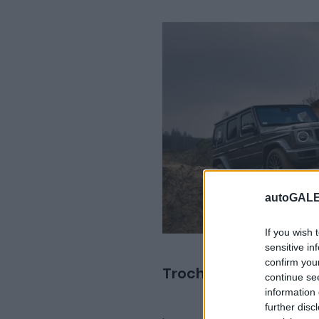
autoGALE
If you wish 
sensitive in
confirm you
Trochę rozsądniejsze
continue se
information 
further disc