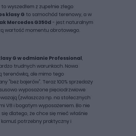
, to wyszedłem z zupełnie złego
s klasy G
to samochód terenowy, a w
 jak Mercedes G350d
- jest naturalnym
żą wartość momentu obrotowego.
klasy G w odmianie Professional
,
bardzo trudnych warunkach. Nowa
ną terenówką, ale mimo tego
ny "bez bajerów". Teraz 100% sprzedaży
uksusowo wyposażone pięciodrzwiowe
eważają (zwłaszcza np. na stołecznych
ami V8 i bogatym wyposażeniem. Bo nie
e się dlatego, że chce się mieć właśnie
st komuś potrzebny praktyczny i