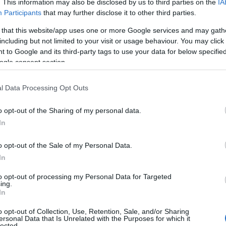
diesel? Ano - będzie się świetnie
. This information may also be disclosed by us to third parties on the
IA
Participants
that may further disclose it to other third parties.
 zł tańsza od
G500
. Co i tak oznacza
 492 000 zł. A
po doposażeniu bez
 that this website/app uses one or more Google services and may gath
przekracza 700 000 zł
, tak jak w
including but not limited to your visit or usage behaviour. You may click 
 to Google and its third-party tags to use your data for below specifi
emplarza.
ogle consent section.
ak znajdzie masę klientów. Wersja z
l Data Processing Opt Outs
ą ceną wyjściową oferuje bowiem
o opt-out of the Sharing of my personal data.
wy 600 Nm
, oraz nieco bardziej
In
eco bardziej, bo choć wyniki, jak na
ć spodziewane, to
wciąż trudno jest
o opt-out of the Sale of my Personal Data.
e spalanie niższe niż 10 litrów na
In
 osiągnięcie dwa razy takie, a w trasie
to opt-out of processing my Personal Data for Targeted
 się "piętnastki".
ing.
In
o opt-out of Collection, Use, Retention, Sale, and/or Sharing
des G 350d
ersonal Data that Is Unrelated with the Purposes for which it
lected.