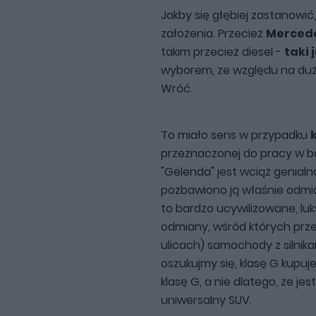
Jakby się głębiej zastanowić
założenia. Przecież
Mercede
takim przecież diesel -
taki
wyborem, ze względu na du
Wróć.
To miało sens w przypadku
przeznaczonej do pracy w 
"Gelenda" jest wciąż genial
pozbawiono ją właśnie odmia
to bardzo ucywilizowane, l
odmiany, wśród których prz
ulicach) samochody z silnik
oszukujmy się, klasę G kupuj
klasę G, a nie dlatego, że je
uniwersalny SUV.