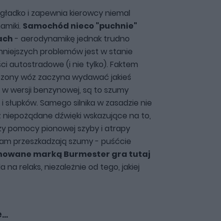
 gładko i zapewnia kierowcy niemal
amiki.
Samochód nieco "puchnie"
ach
- aerodynamikę jednak trudno
niejszych problemów jest w stanie
i autostradowe (i nie tylko). Faktem
iszony wóz zaczyna wydawać jakieś
k w wersji benzynowej, są to szumy
 i słupków. Samego silnika w zasadzie nie
eż niepożądane dźwięki wskazujące na to,
zy pomocy pionowej szyby i atrapy
 Wam przeszkadzają szumy - puśćcie
nowane marką Burmester gra tutaj
a na relaks, niezależnie od tego, jakiej
..