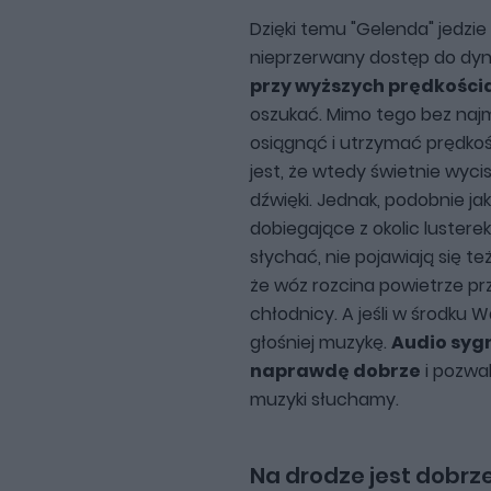
Dzięki temu "Gelenda" jedzie
nieprzerwany dostęp do dyn
przy wyższych prędkości
oszukać. Mimo tego bez najm
osiągnąć i utrzymać prędkośc
jest, że wtedy świetnie wyc
dźwięki. Jednak, podobnie ja
dobiegające z okolic lusterek
słychać, nie pojawiają się t
że wóz rozcina powietrze pr
chłodnicy. A jeśli w środku
głośniej muzykę.
Audio syg
naprawdę dobrze
i pozwal
muzyki słuchamy.
Na drodze jest dobrze.