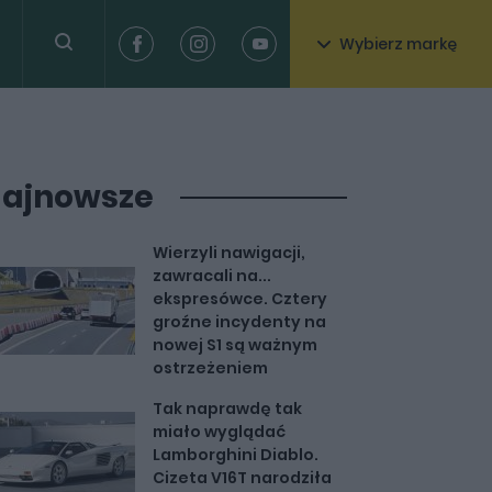
Wybierz markę
ajnowsze
Wierzyli nawigacji,
zawracali na...
ekspresówce. Cztery
groźne incydenty na
nowej S1 są ważnym
ostrzeżeniem
Tak naprawdę tak
miało wyglądać
Lamborghini Diablo.
Cizeta V16T narodziła