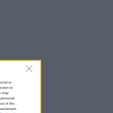
sonal or
ection to
ou may
 personal
out of the
 downstream