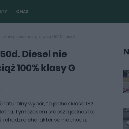
STY
O NAS
sel nie przeszkadza, to wciąż 100% klasy G
N
0d. Diesel nie
iąż 100% klasy G
naturalny wybór, to jednak klasa G z
etna. Tymczasem słabsza jednostka
eśli chodzi o charakter samochodu.