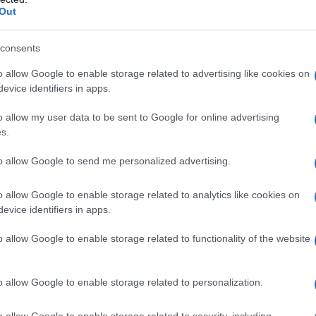
Out
100 km
consents
100 km
o allow Google to enable storage related to advertising like cookies on
evice identifiers in apps.
100 km
o allow my user data to be sent to Google for online advertising
100 km
s.
to allow Google to send me personalized advertising.
ący
o allow Google to enable storage related to analytics like cookies on
evice identifiers in apps.
wysokim momentem obrotowym,
o allow Google to enable storage related to functionality of the website
a jeszcze kilka zalet. Przede wszystkim -
ca w kategoriach dynamiki. W zakresie
o allow Google to enable storage related to personalization.
pudełkowatej sylwetki o masie ponad 2,5
te.
100 km/h pojawia się na
o allow Google to enable storage related to security, including