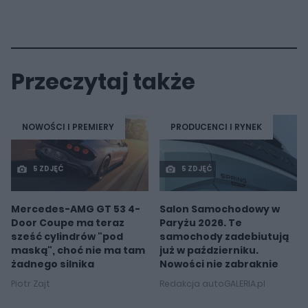
Przeczytaj także
NOWOŚCI I PREMIERY
PRODUCENCI I RYNEK
5 ZDJĘĆ
5 ZDJĘĆ
Mercedes-AMG GT 53 4-
Salon Samochodowy w
Door Coupe ma teraz
Paryżu 2026. Te
sześć cylindrów "pod
samochody zadebiutują
maską", choć nie ma tam
już w październiku.
żadnego silnika
Nowości nie zabraknie
Piotr Zajt
Redakcja autoGALERIA.pl