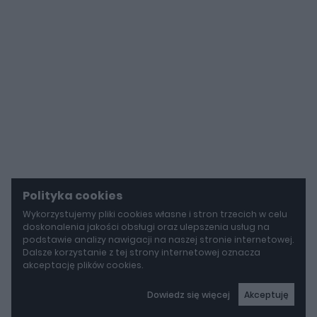
Polityka cookies
Wykorzystujemy pliki cookies własne i stron trzecich w celu
doskonalenia jakości obsługi oraz ulepszenia usług na
podstawie analizy nawigacji na naszej stronie internetowej.
Dalsze korzystanie z tej strony internetowej oznacza
akceptację plików cookies.
Dowiedz się więcej
Akceptuję
autoGALERIA
Tak naprawdę tak miało wyglądać Lamborghini Diablo. Cizeta V16T narodziła się z urażonej dumy