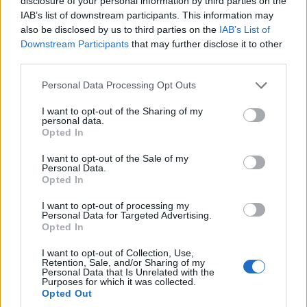
disclosure of your personal information by third parties on the
IAB’s list of downstream participants. This information may
also be disclosed by us to third parties on the
IAB’s List of
Downstream Participants
that may further disclose it to other
third parties.
Please note that this website/app uses one or more Google
Personal Data Processing Opt Outs
services and may gather and store information including but
not limited to your visit or usage behaviour. You may click to
I want to opt-out of the Sharing of my
personal data.
grant or deny consent to Google and its third-party tags to
Opted In
use your data for below specified purposes in below Google
consent section.
I want to opt-out of the Sale of my
Personal Data.
Opted In
I want to opt-out of processing my
Personal Data for Targeted Advertising.
Opted In
I want to opt-out of Collection, Use,
Retention, Sale, and/or Sharing of my
Personal Data that Is Unrelated with the
Purposes for which it was collected.
Opted Out