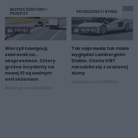
BEZPIECZEŃSTWO I
PRODUCENCI I RYNEK
PRZEPISY
3 ZDJĘĆ
15 ZDJĘĆ
Wierzyli nawigacji,
Tak naprawdę tak miało
zawracali na...
wyglądać Lamborghini
ekspresówce. Cztery
Diablo. Cizeta V16T
groźne incydenty na
narodziła się z urażonej
nowej S1 są ważnym
dumy
ostrzeżeniem
Redakcja autoGALERIA.pl
Redakcja autoGALERIA.pl