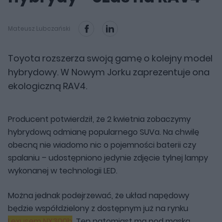
Mateusz Lubczański
Toyota rozszerza swoją gamę o kolejny model
hybrydowy. W Nowym Jorku zaprezentuje ona
ekologiczną RAV4.
Producent potwierdził, że 2 kwietnia zobaczymy
hybrydową odmianę popularnego SUVa. Na chwilę
obecną nie wiadomo nic o pojemności baterii czy
spalaniu – udostępniono jedynie zdjęcie tylnej lampy
wykonanej w technologii LED.
Można jednak podejrzewać, że układ napędowy
będzie współdzielony z dostępnym już na rynku
Lexusem NX300h
. Ten natomiast ma pod maską