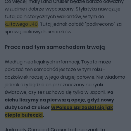
Co więcej, mały Land Cruiser będzie bardzo odważny
wizualnie i dobrze wyposażony. Stylistyka nawiązuje
tutaj do historycznych wariantów, w tym do
kultowego J40
. Tutaj jednak całość "podkręcono" za
sprawą ciekawych smaczków.
Prace nad tym samochodem trwają
Według nieoficjalnych informacji, Toyota może
pokazać ten samochód jeszcze w tym roku -
aczkolwiek raczej w jego drugiej połowie. Nie wiadomo
jednak czy będzie on przeznaczony na rynki
światowe, czy też uchowa się tylko w Japonii.
Po
cichu liczymy na pierwszą opcję, gdyż nowy
duży Land Cruiser
w Polsce sprzedał się jak
ciepłe bułeczki
.
Jeśli mały Compact Cruiser trafi na rynek, to