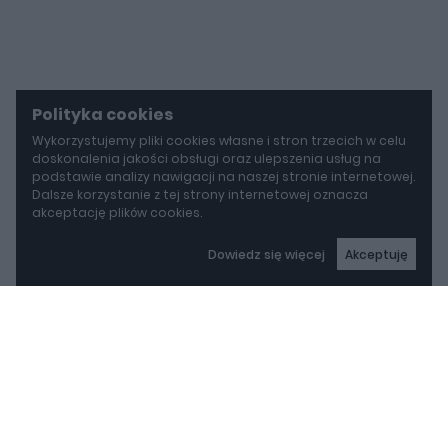
Polityka cookies
Wykorzystujemy pliki cookies własne i stron trzecich w celu
doskonalenia jakości obsługi oraz ulepszenia usług na
podstawie analizy nawigacji na naszej stronie internetowej.
Dalsze korzystanie z tej strony internetowej oznacza
akceptację plików cookies.
Dowiedz się więcej
Akceptuję
autoGALERIA
Mazda wyciąga z grobu CX-3. Nowa generacja już jeździ po drogach
Mazda wyciąga z grobu
CX-3. Nowa generacja
już jeździ po drogach