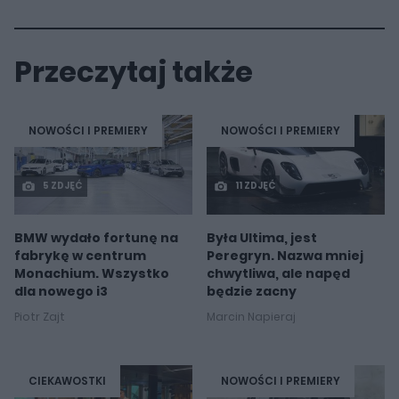
Przeczytaj także
NOWOŚCI I PREMIERY
NOWOŚCI I PREMIERY
5 ZDJĘĆ
11 ZDJĘĆ
BMW wydało fortunę na
Była Ultima, jest
fabrykę w centrum
Peregryn. Nazwa mniej
Monachium. Wszystko
chwytliwa, ale napęd
dla nowego i3
będzie zacny
Piotr Zajt
Marcin Napieraj
CIEKAWOSTKI
NOWOŚCI I PREMIERY