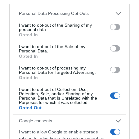
third parties.
Please note that this website/app uses one or more Google
Personal Data Processing Opt Outs
services and may gather and store information including but
not limited to your visit or usage behaviour. You may click to
I want to opt-out of the Sharing of my
personal data.
grant or deny consent to Google and its third-party tags to
Opted In
use your data for below specified purposes in below Google
consent section.
I want to opt-out of the Sale of my
Personal Data.
Opted In
I want to opt-out of processing my
Personal Data for Targeted Advertising.
Opted In
I want to opt-out of Collection, Use,
Retention, Sale, and/or Sharing of my
Personal Data that Is Unrelated with the
Purposes for which it was collected.
Opted Out
Google consents
I want to allow Google to enable storage
related to advertising like cookies on web or