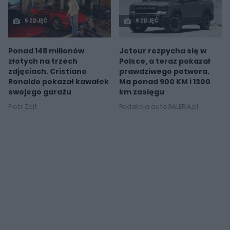
5 ZDJĘĆ
9 ZDJĘĆ
Ponad 148 milionów
Jetour rozpycha się w
złotych na trzech
Polsce, a teraz pokazał
zdjęciach. Cristiano
prawdziwego potwora.
Ronaldo pokazał kawałek
Ma ponad 900 KM i 1300
swojego garażu
km zasięgu
Piotr Zajt
Redakcja autoGALERIA.pl