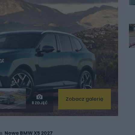
Zobacz galerię
8 ZDJĘĆ
e.
Nowe BMW X5 2027