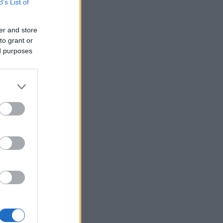
B’s List of
er and store
to grant or
ed purposes