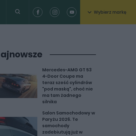
Wybierz markę
ajnowsze
Mercedes-AMG GT 53
4-Door Coupe ma
teraz sześć cylindrów
"pod maską", choć nie
ma tam żadnego
silnika
Salon Samochodowy w
Paryżu 2026. Te
samochody
zadebiutują już w