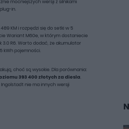
znie mocniejszych wersji z silnikami
plug-in.
9 KM i rozpędzi się do setki w 5
ecie Wariant M60e, w którym dostaniecie
lnik 3.0 R6. Warto dodać, że akumulator
,5 kWh pojemności.
akują, choć są wysokie. Dla porównania:
oziomu 393 400 złotych za diesla
.
 Ingolstadt nie ma innych wersji
N