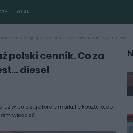
STY
O NAS
BMW X5 2027 ma już polski cennik. Co za czasy, najtańszy jest... diesel
N
 polski cennik. Co za
t... diesel
 w polskiej ofercie marki. Ile kosztuje, co
 nim wiedzieć.