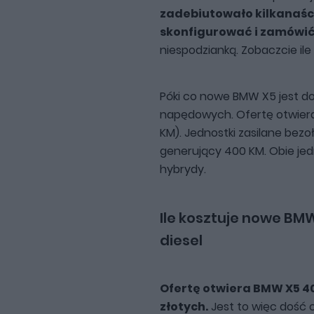
zadebiutowało kilkanaści
skonfigurować i zamówić
niespodzianką. Zobaczcie ile
Póki co nowe BMW X5 jest 
napędowych. Ofertę otwiera 
KM). Jednostki zasilane bezoł
generujący 400 KM. Obie jedn
hybrydy.
Ile kosztuje nowe BMW
diesel
Ofertę otwiera BMW X5 40
złotych.
Jest to więc dość 