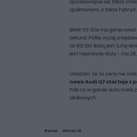
spodziewajcie się także znac
spalinowymi, a także hybryd 
BMW X5 50e ma generować 48
sekund. Półkę wyżej znajdzi
aż 612 KM. Bazą jest tutaj si
jest naprawdę duży - ma 26
Uważam, że te ceny nie zask
nowe Audi Q7 startuje z p
Póki co w gamie auta marki z
silnikowych.
#bmw
#bmw x5