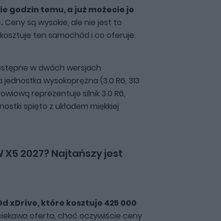
e godzin temu, a już możecie je
.
Ceny są wysokie, ale nie jest to
 kosztuje ten samochód i co oferuje.
dostępne w dwóch wersjach
jednostka wysokoprężna (3.0 R6, 313
owiową reprezentuje silnik 3.0 R6,
ostki spięto z układem miękkiej
 X5 2027? Najtańszy jest
d xDrive, które kosztuje 425 000
ciekawa oferta, choć oczywiście ceny