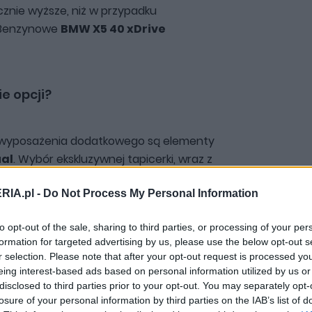
cznie wyższe, niż w przypadku
 Benzynowe
BMW X5 40 xDrive
ie opcji?
ie wyposażenia dodatkowego są elementy
al
. Wybór ekskluzywnej tapicerki, wraz z
acza wydatek przekraczający
35 000 zł
.
RIA.pl -
Do Not Process My Personal Information
ować się na pakiet sportowy M, który
do
463 000 zł
- to jest kwota wyjściowa
to opt-out of the sale, sharing to third parties, or processing of your per
formation for targeted advertising by us, please use the below opt-out s
r selection. Please note that after your opt-out request is processed y
eing interest-based ads based on personal information utilized by us or
disclosed to third parties prior to your opt-out. You may separately opt-
losure of your personal information by third parties on the IAB’s list of