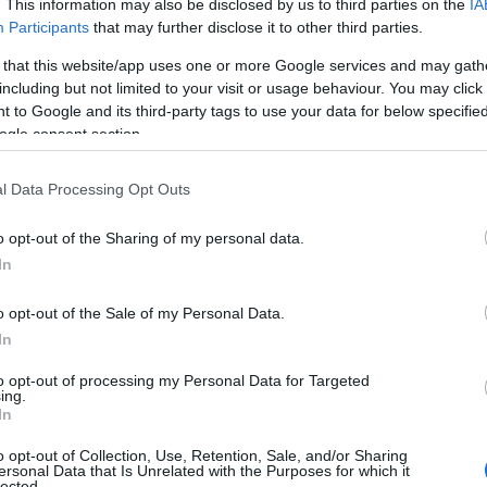
. This information may also be disclosed by us to third parties on the
IA
Participants
that may further disclose it to other third parties.
 that this website/app uses one or more Google services and may gath
including but not limited to your visit or usage behaviour. You may click 
 to Google and its third-party tags to use your data for below specifi
ogle consent section.
l Data Processing Opt Outs
o opt-out of the Sharing of my personal data.
In
o opt-out of the Sale of my Personal Data.
atków znalazło się także adaptacyjne
In
e skrętną tylną osią, wycenione na
17
e kół trzeba dopłacić
13 700 zł
, a lakiery
to opt-out of processing my Personal Data for Targeted
ing.
sztują
11 000 zł
. Producent oferuje
In
t z funkcjami wentylacji i masażu za
9
o opt-out of Collection, Use, Retention, Sale, and/or Sharing
bowiązkowa pozycja w tym
ersonal Data that Is Unrelated with the Purposes for which it
lected.