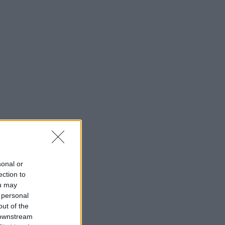
sonal or
ection to
ou may
 personal
out of the
 downstream