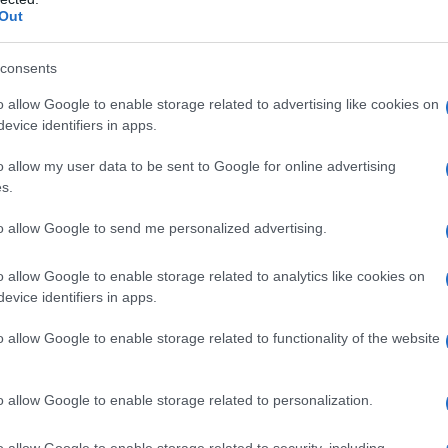
Out
. Na przykład za ekran dla pasażera
consents
lowniczy kosztuje
6 400 zł
, a
o allow Google to enable storage related to advertising like cookies on
ne i otwierane elektrycznie, wymagają
evice identifiers in apps.
dku lakierów metalizowanych dopłata
o allow my user data to be sent to Google for online advertising
 a czterostrefowa klimatyzacja
s.
0 zł
.
to allow Google to send me personalized advertising.
o allow Google to enable storage related to analytics like cookies on
evice identifiers in apps.
o allow Google to enable storage related to functionality of the website
o allow Google to enable storage related to personalization.
o allow Google to enable storage related to security, including