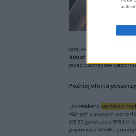
authenti
Niżej w cenniku znajdują się
000 zł
, dynamiczny dywan ś
przeciwsłoneczne tylnych 
Później oferta poszerzy
Jak wiadomo
niemiecka mar
różnych ciekawych wariant
iX5 60 generujące 578 KM, k
pojemności 141 kWh, z mocą