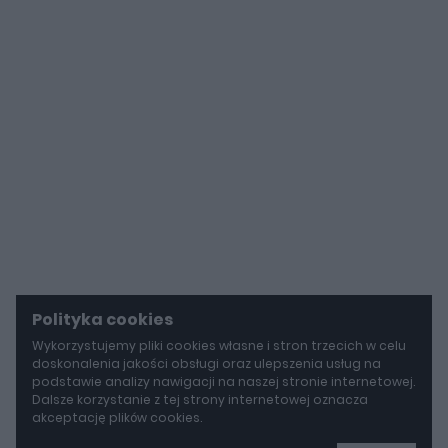
Polityka cookies
Wykorzystujemy pliki cookies własne i stron trzecich w celu
doskonalenia jakości obsługi oraz ulepszenia usług na
podstawie analizy nawigacji na naszej stronie internetowej.
Dalsze korzystanie z tej strony internetowej oznacza
akceptację plików cookies.