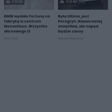
5 ZDJĘĆ
11 ZDJĘĆ
BMW wydało fortunę na
Była Ultima, jest
fabrykę w centrum
Peregryn. Nazwa mniej
Monachium. Wszystko
chwytliwa, ale napęd
dla nowego i3
będzie zacny
Piotr Zajt
Marcin Napieraj