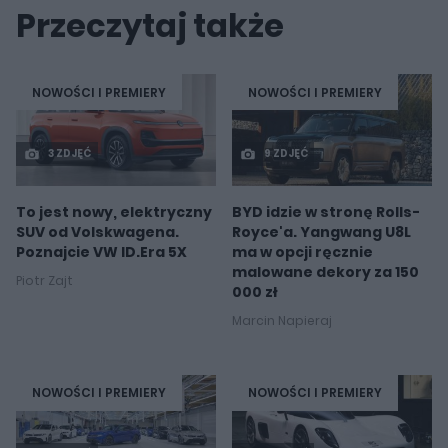
Przeczytaj także
NOWOŚCI I PREMIERY
NOWOŚCI I PREMIERY
3 ZDJĘĆ
9 ZDJĘĆ
To jest nowy, elektryczny
BYD idzie w stronę Rolls-
SUV od Volskwagena.
Royce'a. Yangwang U8L
Poznajcie VW ID.Era 5X
ma w opcji ręcznie
malowane dekory za 150
Piotr Zajt
000 zł
Marcin Napieraj
NOWOŚCI I PREMIERY
NOWOŚCI I PREMIERY