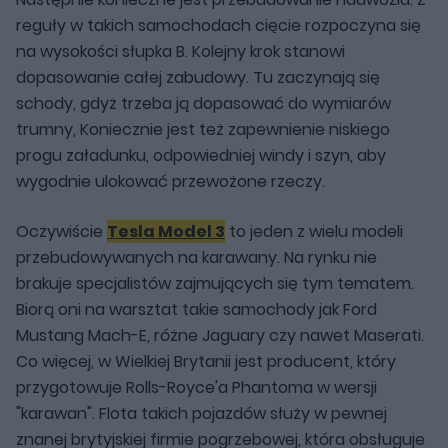
reguły w takich samochodach cięcie rozpoczyna się
na wysokości słupka B. Kolejny krok stanowi
dopasowanie całej zabudowy. Tu zaczynają się
schody, gdyż trzeba ją dopasować do wymiarów
trumny, Koniecznie jest też zapewnienie niskiego
progu załadunku, odpowiedniej windy i szyn, aby
wygodnie ulokować przewożone rzeczy.
Oczywiście
Tesla Model 3
to jeden z wielu modeli
przebudowywanych na karawany. Na rynku nie
brakuje specjalistów zajmujących się tym tematem.
Biorą oni na warsztat takie samochody jak Ford
Mustang Mach-E, różne Jaguary czy nawet Maserati.
Co więcej, w Wielkiej Brytanii jest producent, który
przygotowuje Rolls-Royce'a Phantoma w wersji
"karawan". Flota takich pojazdów służy w pewnej
znanej brytyjskiej firmie pogrzebowej, która obsługuje