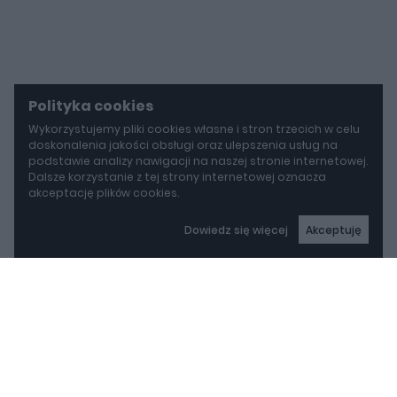
Polityka cookies
Wykorzystujemy pliki cookies własne i stron trzecich w celu
doskonalenia jakości obsługi oraz ulepszenia usług na
podstawie analizy nawigacji na naszej stronie internetowej.
Dalsze korzystanie z tej strony internetowej oznacza
akceptację plików cookies.
Dowiedz się więcej
Akceptuję
autoGALERIA
Mazda wyciąga z grobu CX-3. Nowa generacja już jeździ po drogach
Mazda wyciąga z grobu
CX-3. Nowa generacja
już jeździ po drogach