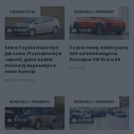
CIEKAWOSTKI
NOWOŚCI I PREMIERY
2 ZDJĘĆ
3 ZDJĘĆ
Stara Toyota może być
To jest nowy, elektryczny
jak nowa. Przynajmniej w
SUV od Volskwagena.
Japonii, gdzie będzie
Poznajcie VW ID.Era 5X
można ją doposażyć o
Piotr Zajt
nowe funkcje
Marcin Napieraj
NOWOŚCI I PREMIERY
NOWOŚCI I PREMIERY
9 ZDJĘĆ
5 ZDJĘĆ