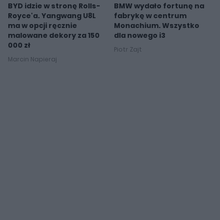
BYD idzie w stronę Rolls-
BMW wydało fortunę na
Royce'a. Yangwang U8L
fabrykę w centrum
ma w opcji ręcznie
Monachium. Wszystko
malowane dekory za 150
dla nowego i3
000 zł
Piotr Zajt
Marcin Napieraj