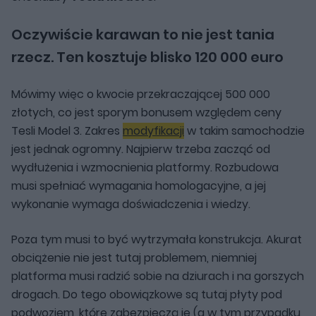
Oczywiście karawan to nie jest tania
rzecz. Ten kosztuje blisko 120 000 euro
Mówimy więc o kwocie przekraczającej 500 000
złotych, co jest sporym bonusem względem ceny
Tesli Model 3. Zakres
modyfikacji
w takim samochodzie
jest jednak ogromny. Najpierw trzeba zacząć od
wydłużenia i wzmocnienia platformy. Rozbudowa
musi spełniać wymagania homologacyjne, a jej
wykonanie wymaga doświadczenia i wiedzy.
Poza tym musi to być wytrzymała konstrukcja. Akurat
obciążenie nie jest tutaj problemem, niemniej
platforma musi radzić sobie na dziurach i na gorszych
drogach. Do tego obowiązkowe są tutaj płyty pod
podwoziem, które zabezpieczą je (a w tym przypadku