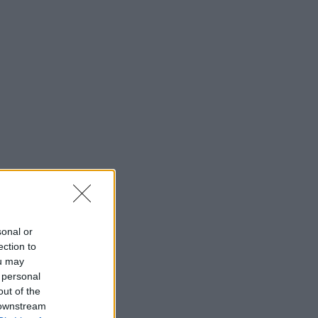
sonal or
ection to
ou may
 personal
out of the
 downstream