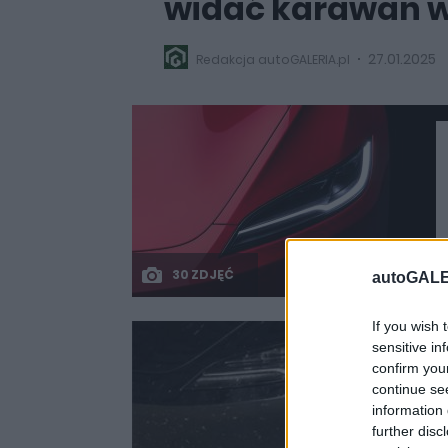
widać karawan w
27.01.2025
Redakcja autoGALERIA.pl
30 ZDJĘĆ
autoGALE
If you wish 
sensitive in
confirm you
continue se
information 
further disc