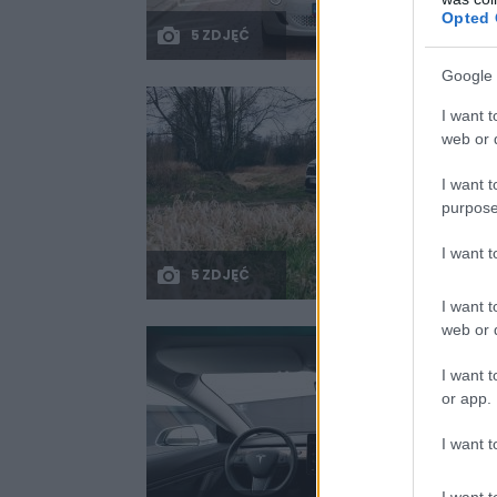
Opted 
5 ZDJĘĆ
Google 
I want t
web or d
I want t
purpose
I want 
5 ZDJĘĆ
I want t
web or d
I want t
or app.
I want t
I want t