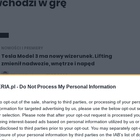
chodzi w grę
NOWOŚCI I PREMIERY
Tesla Model 3 ma nowy wizerunek. Lifting
zmienił nadwozie, wnętrze i napęd
01.09.2023
Maciej Kuchno
RIA.pl -
Do Not Process My Personal Information
to opt-out of the sale, sharing to third parties, or processing of your per
formation for targeted advertising by us, please use the below opt-out s
r selection. Please note that after your opt-out request is processed y
PRODUCENCI I RYNEK
eing interest-based ads based on personal information utilized by us or
Odświeżona Tesla Model 3 ma być o 14%
disclosed to third parties prior to your opt-out. You may separately opt-
tańsza. To będzie gamechanger
losure of your personal information by third parties on the IAB’s list of