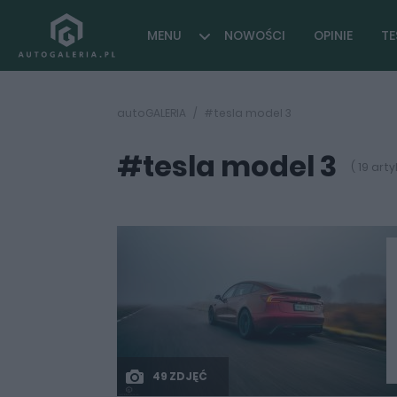
MENU
NOWOŚCI
OPINIE
TE
autoGALERIA
#tesla model 3
#tesla model 3
( 19 art
49 ZDJĘĆ