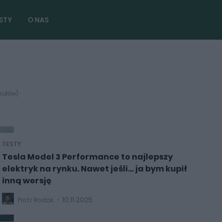
STY
O NAS
ykułów)
TESTY
Tesla Model 3 Performance to najlepszy
elektryk na rynku. Nawet jeśli… ja bym kupił
inną wersję
10.11.2025
Piotr Rodzik