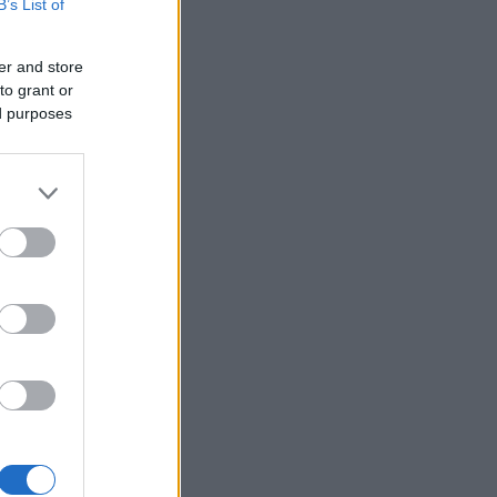
B’s List of
er and store
to grant or
ed purposes