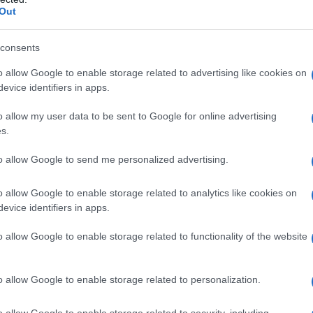
Out
consents
o allow Google to enable storage related to advertising like cookies on
evice identifiers in apps.
PRODUCENCI I RYNEK
Toyota RAV4 najlepiej sprzedającym się
o allow my user data to be sent to Google for online advertising
autem świata. Do Top10 dotarła też Tesla
s.
18.06.2022
Marcin Napieraj
to allow Google to send me personalized advertising.
o allow Google to enable storage related to analytics like cookies on
evice identifiers in apps.
o allow Google to enable storage related to functionality of the website
CIEKAWOSTKI
130 sekund, aby ukraść Teslę Model 3. A
wszystko dzięki aktualizacji
o allow Google to enable storage related to personalization.
10.06.2022
Redakcja autoGALERIA.pl
o allow Google to enable storage related to security, including