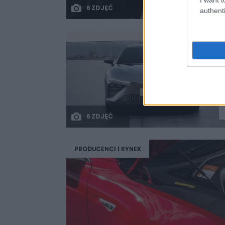
6 ZDJĘĆ
authenti
6 ZDJĘĆ
PRODUCENCI I RYNEK