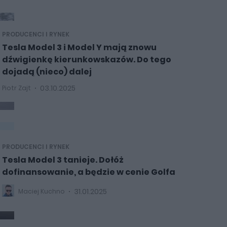
PRODUCENCI I RYNEK
Tesla Model 3 i Model Y mają znowu
dźwigienkę kierunkowskazów. Do tego
dojadą (nieco) dalej
03.10.2025
Piotr Zajt
PRODUCENCI I RYNEK
Tesla Model 3 tanieje. Dołóż
dofinansowanie, a będzie w cenie Golfa
31.01.2025
Maciej Kuchno