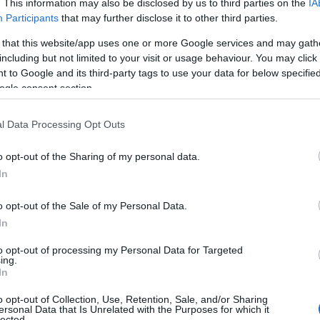
. This information may also be disclosed by us to third parties on the
IA
08.08.2023
Maciej Kuchno
Participants
that may further disclose it to other third parties.
 that this website/app uses one or more Google services and may gath
including but not limited to your visit or usage behaviour. You may click 
 to Google and its third-party tags to use your data for below specifi
ogle consent section.
NOWOŚCI I PREMIERY
Tesla Model 3 2024. Lifting mocno zmieni
l Data Processing Opt Outs
ten samochód. Kluczowe jest cięcie
kosztów
o opt-out of the Sharing of my personal data.
13.04.2023
Maciej Kuchno
In
o opt-out of the Sale of my Personal Data.
In
to opt-out of processing my Personal Data for Targeted
PRODUCENCI I RYNEK
ing.
In
Tesla Model 3 nie jest już najlepiej
sprzedającym się "elektrykiem" w Europie
o opt-out of Collection, Use, Retention, Sale, and/or Sharing
ersonal Data that Is Unrelated with the Purposes for which it
03.08.2022
Redakcja autoGALERIA.pl
lected.