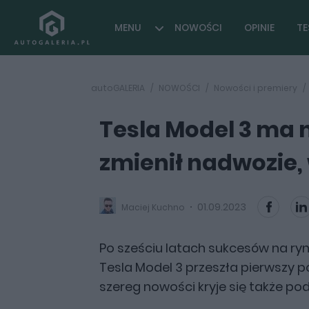
MENU
NOWOŚCI
OPINIE
TE
autoGALERIA
NOWOŚCI
Nowości i premiery
Tesla Model 3 ma n
zmienił nadwozie,
01.09.2023
Maciej Kuchno
Po sześciu latach sukcesów na ryn
Tesla Model 3 przeszła pierwszy p
szereg nowości kryje się także p