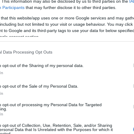
. This information may also be disclosed by us to third parties on the
IA
Zobacz 30 zdjęć
Participants
that may further disclose it to other third parties.
 that this website/app uses one or more Google services and may gath
including but not limited to your visit or usage behaviour. You may click 
 to Google and its third-party tags to use your data for below specifi
a, które nawiązują do poprzednich. Są
ogle consent section.
technologię LED, co dodaje im
ajdziemy też nowe lakiery Ultra Red
l Data Processing Opt Outs
iła także wygląd felg, w tym bazowych
o opt-out of the Sharing of my personal data.
In
za. Tutaj zmiany w Tesli Model 3
o opt-out of the Sale of my Personal Data.
iami
In
to opt-out of processing my Personal Data for Targeted
ing.
ie
"Project Highland
" miało przede
In
ze w produkcji. Tym samym Tesla
o opt-out of Collection, Use, Retention, Sale, and/or Sharing
drewnianych dekoracji, stawiając na
ersonal Data that Is Unrelated with the Purposes for which it
lected.