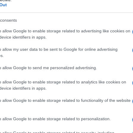
ranych elementów.
Uproszczono
Out
j i zastosowano tutaj nową
consents
o allow Google to enable storage related to advertising like cookies on
evice identifiers in apps.
ż na oświetlenie nastrojowe, ciągnące
 3 ma też lepsze wygłuszenie i szyby,
o allow my user data to be sent to Google for online advertising
d dźwięków z zewnątrz.
s.
to allow Google to send me personalized advertising.
 ekran, ulokowany między fotelami.
iwać część funkcji, a dodatkowo służy
o allow Google to enable storage related to analytics like cookies on
iów. Te są powielane z przedniego
evice identifiers in apps.
o allow Google to enable storage related to functionality of the website
o allow Google to enable storage related to personalization.
o allow Google to enable storage related to security, including