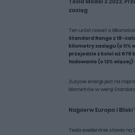
Tesla Model 3 2023. Pr
zasięg
Ten urósł nawet o kilkanaści
Standard Range z 18-cal
kilometry zasięgu (o 11% 
przejedzie z kolei aż 678
ładowanie (o 12% więcej)
Zużycie energii jest na napr
kilometrów w wersji Standar
Najpierw Europa i Blis
Tesla ewidentnie stawia na 