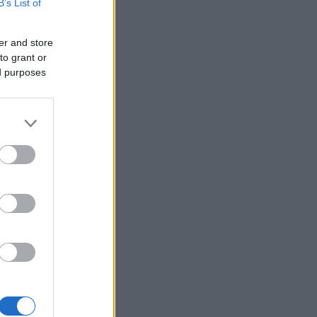
B’s List of
er and store
to grant or
ed purposes