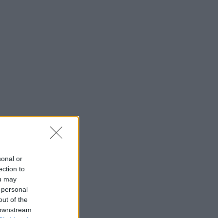
sonal or
ection to
ou may
 personal
out of the
 downstream