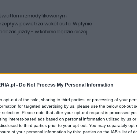
 światłami i zmodyfikowanym
rzepływ powietrza wokół auta. Wpłynie
dczas jazdy - w kabinie będzie ciszej.
RIA.pl -
Do Not Process My Personal Information
to opt-out of the sale, sharing to third parties, or processing of your per
formation for targeted advertising by us, please use the below opt-out s
r selection. Please note that after your opt-out request is processed y
eing interest-based ads based on personal information utilized by us or
disclosed to third parties prior to your opt-out. You may separately opt-
losure of your personal information by third parties on the IAB’s list of