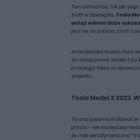
Ten samochód, tak jak i jego
trafił w dziesiątkę.
Tesla Mod
wciąż odnosi duże sukces
jest nie do pobicia, choć cz
Amerykańska marka stara się
to raczej powoli. Model 3 po
przyciąga także za sprawą no
zmieniło.
Tesla Model 3 2023. 
To ona powinna królować w 
prosta - nie ma lepszej met
że i tak aerodynamiczna "tró