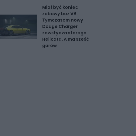
Miał być koniec
zabawy bez V8.
Tymczasem nowy
Dodge Charger
zawstydza starego
Hellcata. A ma sześć
garów