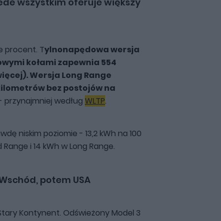
zede wszystkim oferuje większy
e procent. T
ylnonapędowa wersja
owymi kołami zapewnia 554
więcej). Wersja Long Range
 kilometrów bez postojów na
- przynajmniej według
WLTP
.
awdę niskim poziomie - 13,2 kWh na 100
d Range i 14 kWh w Long Range.
ki Wschód, potem USA
Stary Kontynent. Odświeżony Model 3