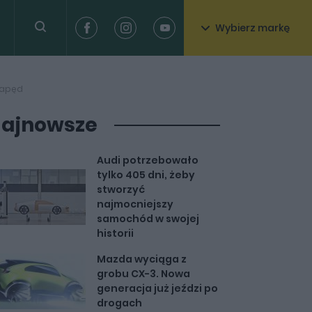
Wybierz markę
 napęd
ajnowsze
Audi potrzebowało
tylko 405 dni, żeby
stworzyć
najmocniejszy
samochód w swojej
historii
Mazda wyciąga z
grobu CX-3. Nowa
generacja już jeździ po
drogach