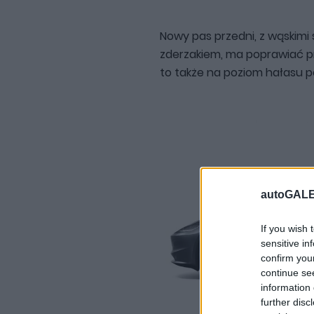
Nowy pas przedni, z wąskimi
zderzakiem, ma poprawiać p
to także na poziom hałasu po
autoGALE
If you wish 
sensitive in
confirm you
continue se
information 
further disc