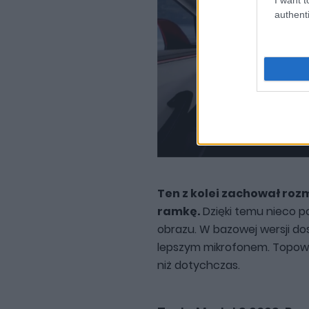
authenti
Ten z kolei zachował rozm
ramkę.
Dzięki temu nieco p
obrazu. W bazowej wersji dos
lepszym mikrofonem. Topowa 
niż dotychczas.