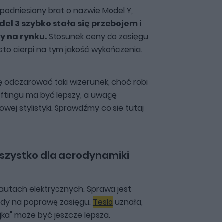
 podniesiony brat o nazwie Model Y,
el 3 szybko stała się przebojem i
y na rynku.
Stosunek ceny do zasięgu
ęsto cierpi na tym jakość wykończenia.
 odczarować taki wizerunek, choć robi
 liftingu ma być lepszy, a uwagę
wej stylistyki. Sprawdźmy co się tutaj
Wszystko dla aerodynamiki
autach elektrycznych. Sprawa jest
ody na poprawę zasięgu.
Tesla
uznała,
jka" może być jeszcze lepsza.