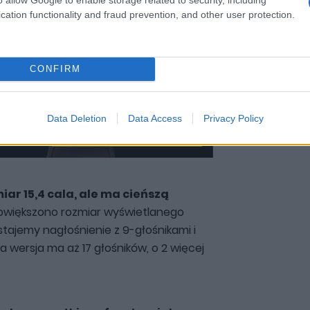
cation functionality and fraud prevention, and other user protection.
CONFIRM
Data Deletion
Data Access
Privacy Policy
Zobacz 30 zdjęć
iar 15,4 cala, ale ma cieńszą
owiększono rozmiar wyświetlanego
tajemy nagłośnienie z 9-głośnikami i
wersja ma aż 17 głośników, o 2 więcej