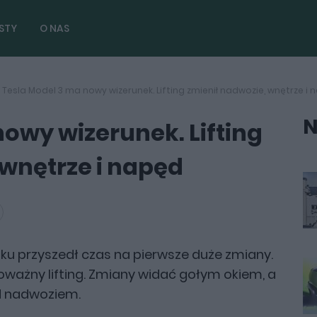
STY
O NAS
Tesla Model 3 ma nowy wizerunek. Lifting zmienił nadwozie, wnętrze i
N
owy wizerunek. Lifting
 wnętrze i napęd
ku przyszedł czas na pierwsze duże zmiany.
oważny lifting. Zmiany widać gołym okiem, a
od nadwoziem.