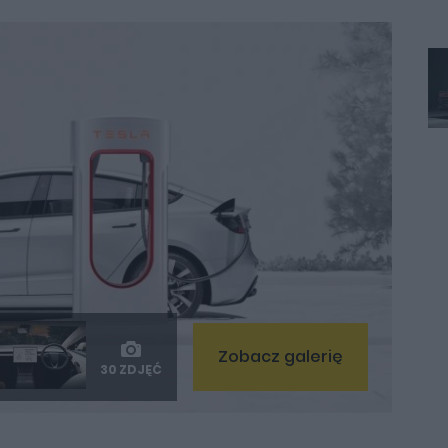
Zobacz galerię
30 ZDJĘĆ