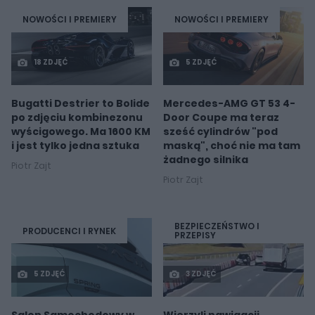
NOWOŚCI I PREMIERY
NOWOŚCI I PREMIERY
18 ZDJĘĆ
5 ZDJĘĆ
Bugatti Destrier to Bolide
Mercedes-AMG GT 53 4-
po zdjęciu kombinezonu
Door Coupe ma teraz
wyścigowego. Ma 1600 KM
sześć cylindrów "pod
i jest tylko jedna sztuka
maską", choć nie ma tam
żadnego silnika
Piotr Zajt
Piotr Zajt
BEZPIECZEŃSTWO I
PRODUCENCI I RYNEK
PRZEPISY
5 ZDJĘĆ
3 ZDJĘĆ
Salon Samochodowy w
Wierzyli nawigacji,