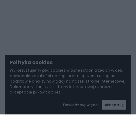
Polityka cookies
Wykorzystujemy pliki cookies własne i stron trzecich w celu
doskonalenia jakości obsługi oraz ulepszenia usług na
podstawie analizy nawigacji na naszej stronie internetowej.
Dalsze korzystanie z tej strony internetowej oznacza
akceptację plików cookies.
Dowiedz się więcej
Akceptuję
autoGALERIA
Tak naprawdę tak miało wyglądać Lamborghini Diablo. Cizeta V16T narodziła się z urażonej dumy
Tak naprawdę tak miało