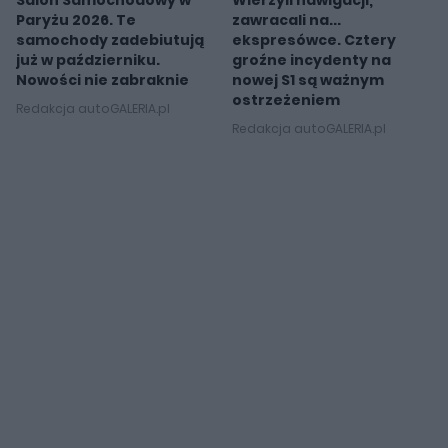
Paryżu 2026. Te
zawracali na...
samochody zadebiutują
ekspresówce. Cztery
już w październiku.
groźne incydenty na
Nowości nie zabraknie
nowej S1 są ważnym
ostrzeżeniem
Redakcja autoGALERIA.pl
Redakcja autoGALERIA.pl