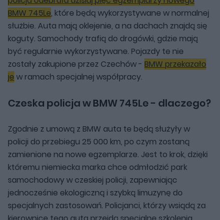
policja odebrała dzisiaj pięć egzemplarzy nowego
BMW 745Le
, które będą wykorzystywane w normalnej
służbie. Auta mają oklejenie, a na dachach znajdą się
koguty. Samochody trafią do drogówki, gdzie mają
być regularnie wykorzystywane. Pojazdy te nie
zostały zakupione przez Czechów -
BMW przekazało
je
w ramach specjalnej współpracy.
Czeska policja w BMW 745Le - dlaczego?
Zgodnie z umową z BMW auta te będą służyły w
policji do przebiegu 25 000 km, po czym zostaną
zamienione na nowe egzemplarze. Jest to krok, dzięki
któremu niemiecka marka chce odmłodzić park
samochodowy w czeskiej policji, zapewniając
jednocześnie ekologiczną i szybką limuzynę do
specjalnych zastosowań. Policjanci, którzy wsiądą za
kierownicę tego auta przejdą specjalne szkolenia.