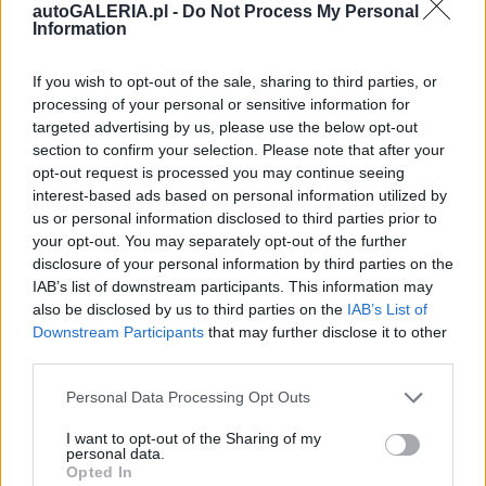
autoGALERIA.pl -
Do Not Process My Personal
Piotr Zajt
Marcin Napieraj
Information
If you wish to opt-out of the sale, sharing to third parties, or
processing of your personal or sensitive information for
targeted advertising by us, please use the below opt-out
section to confirm your selection. Please note that after your
opt-out request is processed you may continue seeing
interest-based ads based on personal information utilized by
us or personal information disclosed to third parties prior to
your opt-out. You may separately opt-out of the further
disclosure of your personal information by third parties on the
IAB’s list of downstream participants. This information may
also be disclosed by us to third parties on the
IAB’s List of
Downstream Participants
that may further disclose it to other
third parties.
Please note that this website/app uses one or more Google
Personal Data Processing Opt Outs
services and may gather and store information including but
not limited to your visit or usage behaviour. You may click to
I want to opt-out of the Sharing of my
personal data.
grant or deny consent to Google and its third-party tags to
Opted In
use your data for below specified purposes in below Google