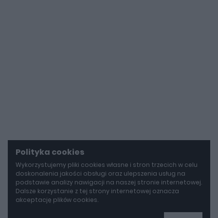
Polityka cookies
Wykorzystujemy pliki cookies własne i stron trzecich w celu
doskonalenia jakości obsługi oraz ulepszenia usług na
podstawie analizy nawigacji na naszej stronie internetowej.
Dalsze korzystanie z tej strony internetowej oznacza
akceptację plików cookies.