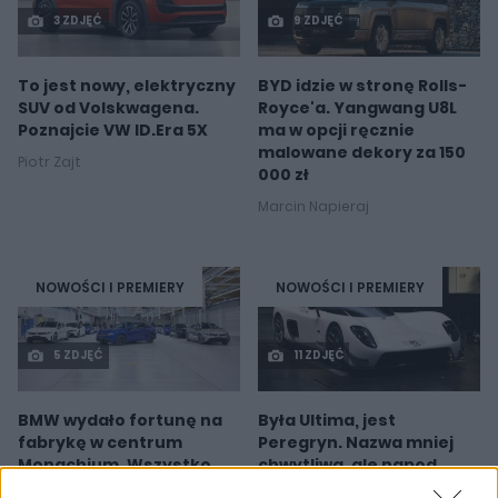
3 ZDJĘĆ
9 ZDJĘĆ
To jest nowy, elektryczny
BYD idzie w stronę Rolls-
SUV od Volskwagena.
Royce'a. Yangwang U8L
Poznajcie VW ID.Era 5X
ma w opcji ręcznie
malowane dekory za 150
Piotr Zajt
000 zł
Marcin Napieraj
NOWOŚCI I PREMIERY
NOWOŚCI I PREMIERY
5 ZDJĘĆ
11 ZDJĘĆ
BMW wydało fortunę na
Była Ultima, jest
fabrykę w centrum
Peregryn. Nazwa mniej
Monachium. Wszystko
chwytliwa, ale napęd
dla nowego i3
będzie zacny