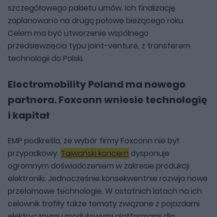
szczegółowego pakietu umów. Ich finalizację
zaplanowano na drugą połowę bieżącego roku.
Celem ma być utworzenie wspólnego
przedsięwzięcia typu joint-venture, z transferem
technologii do Polski.
Electromobility Poland ma nowego
partnera.
Foxconn wniesie technologię
i kapitał
EMP podkreśla, że wybór firmy Foxconn nie był
przypadkowy.
Tajwański koncern
dysponuje
ogromnym doświadczeniem w zakresie produkcji
elektroniki. Jednocześnie konsekwentnie rozwija nowe
przełomowe technologie. W ostatnich latach na ich
celownik trafiły także tematy związane z pojazdami
elektrycznymi i modułowymi platformami dla