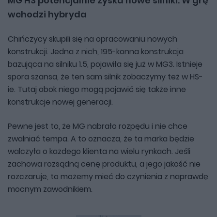
MG HS potencjalnie zyska nowe silniki. W grę
wchodzi hybryda
Chińczycy skupili się na opracowaniu nowych
konstrukcji. Jedna z nich, 195-konna konstrukcja
bazująca na silniku 1.5, pojawiła się już w MG3. Istnieje
spora szansa, że ten sam silnik zobaczymy też w HS-
ie. Tutaj obok niego mogą pojawić się także inne
konstrukcje nowej generacji.
Pewne jest to, że MG nabrało rozpędu i nie chce
zwalniać tempa. A to oznacza, że ta marka będzie
walczyła o każdego klienta na wielu rynkach. Jeśli
zachowa rozsądną cenę produktu, a jego jakość nie
rozczaruje, to możemy mieć do czynienia z naprawdę
mocnym zawodnikiem.