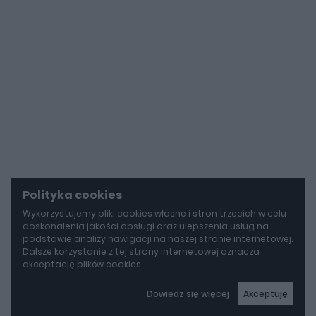
Polityka cookies
Wykorzystujemy pliki cookies własne i stron trzecich w celu
doskonalenia jakości obsługi oraz ulepszenia usług na
podstawie analizy nawigacji na naszej stronie internetowej.
Dalsze korzystanie z tej strony internetowej oznacza
akceptację plików cookies.
Dowiedz się więcej
Akceptuję
autoGALERIA
Mazda wyciąga z grobu CX-3. Nowa generacja już jeździ po drogach