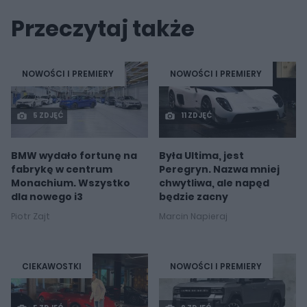
Przeczytaj także
NOWOŚCI I PREMIERY
NOWOŚCI I PREMIERY
5 ZDJĘĆ
11 ZDJĘĆ
BMW wydało fortunę na
Była Ultima, jest
fabrykę w centrum
Peregryn. Nazwa mniej
Monachium. Wszystko
chwytliwa, ale napęd
dla nowego i3
będzie zacny
Piotr Zajt
Marcin Napieraj
CIEKAWOSTKI
NOWOŚCI I PREMIERY