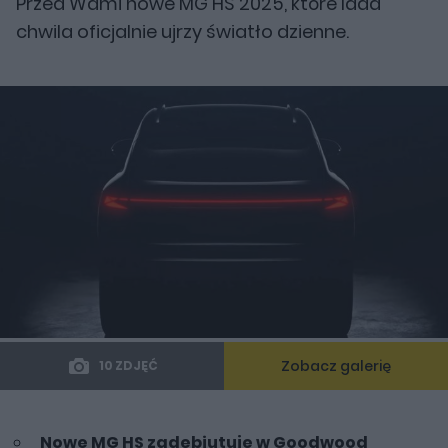
Przed Wami nowe MG HS 2025, które lada
chwila oficjalnie ujrzy światło dzienne.
Zobacz galerię
10 ZDJĘĆ
Nowe MG HS zadebiutuje w
Goodwood