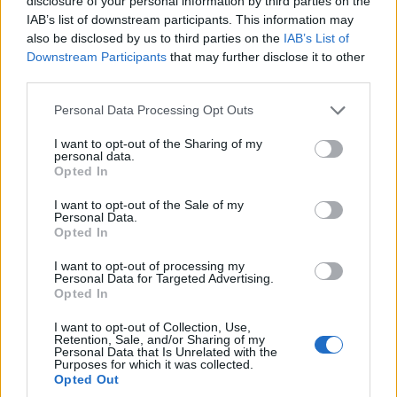
disclosure of your personal information by third parties on the
IAB’s list of downstream participants. This information may
also be disclosed by us to third parties on the
IAB’s List of
Downstream Participants
that may further disclose it to other
third parties.
Please note that this website/app uses one or more Google
Personal Data Processing Opt Outs
services and may gather and store information including but
not limited to your visit or usage behaviour. You may click to
I want to opt-out of the Sharing of my
personal data.
grant or deny consent to Google and its third-party tags to
Opted In
use your data for below specified purposes in below Google
consent section.
I want to opt-out of the Sale of my
Personal Data.
Opted In
I want to opt-out of processing my
Personal Data for Targeted Advertising.
Opted In
I want to opt-out of Collection, Use,
Retention, Sale, and/or Sharing of my
Personal Data that Is Unrelated with the
Purposes for which it was collected.
Opted Out