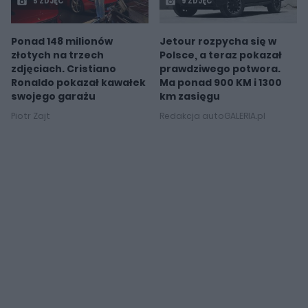
5 ZDJĘĆ
9 ZDJĘĆ
Ponad 148 milionów
Jetour rozpycha się w
złotych na trzech
Polsce, a teraz pokazał
zdjęciach. Cristiano
prawdziwego potwora.
Ronaldo pokazał kawałek
Ma ponad 900 KM i 1300
swojego garażu
km zasięgu
Piotr Zajt
Redakcja autoGALERIA.pl