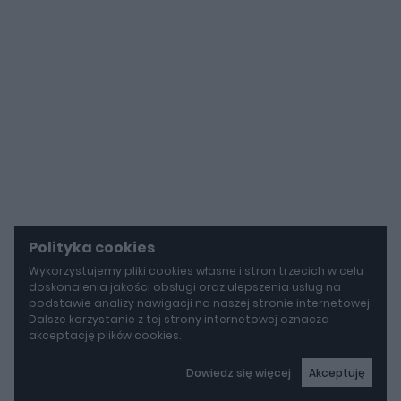
Polityka cookies
Wykorzystujemy pliki cookies własne i stron trzecich w celu
doskonalenia jakości obsługi oraz ulepszenia usług na
podstawie analizy nawigacji na naszej stronie internetowej.
Dalsze korzystanie z tej strony internetowej oznacza
akceptację plików cookies.
Dowiedz się więcej
Akceptuję
autoGALERIA
Mercedes-AMG GT 53 4-Door Coupe ma teraz sześć cylindrów "pod maską", choć nie ma tam żadnego silnika