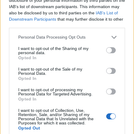
disclosure of your personal information by third parties on the
IAB’s list of downstream participants. This information may
also be disclosed by us to third parties on the
IAB’s List of
Downstream Participants
that may further disclose it to other
third parties.
Please note that this website/app uses one or more Google
Personal Data Processing Opt Outs
services and may gather and store information including but
not limited to your visit or usage behaviour. You may click to
I want to opt-out of the Sharing of my
personal data.
grant or deny consent to Google and its third-party tags to
Opted In
use your data for below specified purposes in below Google
consent section.
I want to opt-out of the Sale of my
Personal Data.
Opted In
I want to opt-out of processing my
Personal Data for Targeted Advertising.
Opted In
I want to opt-out of Collection, Use,
Retention, Sale, and/or Sharing of my
Personal Data that Is Unrelated with the
Purposes for which it was collected.
Opted Out