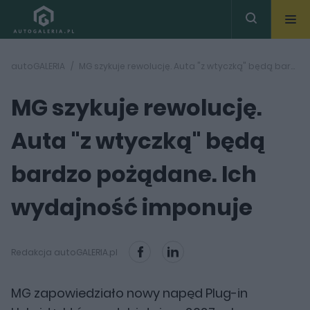
autoGALERIA
MG szykuje rewolucję. Auta "z wtyczką" będą bardzo pożądane. Ich wydajność imponuje
MG szykuje rewolucję.
Auta "z wtyczką" będą
bardzo pożądane. Ich
wydajność imponuje
Redakcja autoGALERIA.pl
MG zapowiedziało nowy napęd Plug-in