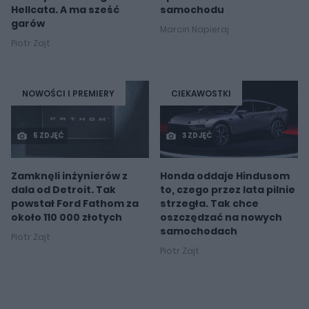
Hellcata. A ma sześć
samochodu
garów
Marcin Napieraj
Piotr Zajt
NOWOŚCI I PREMIERY
CIEKAWOSTKI
5 ZDJĘĆ
3 ZDJĘĆ
Zamknęli inżynierów z
Honda oddaje Hindusom
dala od Detroit. Tak
to, czego przez lata pilnie
powstał Ford Fathom za
strzegła. Tak chce
około 110 000 złotych
oszczędzać na nowych
samochodach
Piotr Zajt
Piotr Zajt