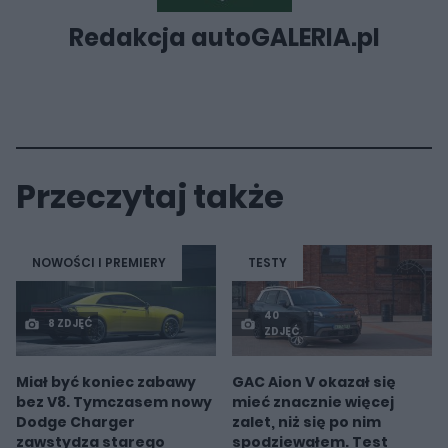
Redakcja autoGALERIA.pl
Przeczytaj także
NOWOŚCI I PREMIERY
TESTY
40
8 ZDJĘĆ
ZDJĘĆ
Miał być koniec zabawy
GAC Aion V okazał się
bez V8. Tymczasem nowy
mieć znacznie więcej
Dodge Charger
zalet, niż się po nim
zawstydza starego
spodziewałem. Test