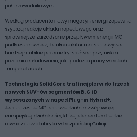
półprzewodnikowymi.
Według producenta nowy magazyn energii zapewnia
szybszą reakcję układu napędowego oraz
sprawniejsze zarządzanie przepływem energii. MG
podkreśla również, że akumulator ma zachowywać
bardziej stabilne parametry zarówno przy niskim
poziomie naładowania, jak i podczas pracy w niskich
temperaturach.
Technologia SolidCore trafi najpierw do trzech
nowych SUV-ów segmentów B, C i D
wyposażonych w napęd Plug-in Hybrid+.
Jednocześnie MG zapowiedziało rozwój swojej
europejskiej działalności, której elementem będzie
również nowa fabryka w hiszpańskiej Galicji.