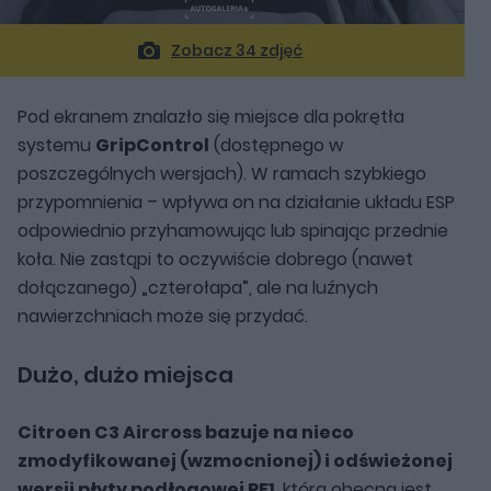
Zobacz 34 zdjęć
Pod ekranem znalazło się miejsce dla pokrętła
systemu
GripControl
(dostępnego w
poszczególnych wersjach). W ramach szybkiego
przypomnienia – wpływa on na działanie układu ESP
odpowiednio przyhamowując lub spinając przednie
koła. Nie zastąpi to oczywiście dobrego (nawet
dołączanego) „czterołapa”, ale na luźnych
nawierzchniach może się przydać.
Dużo, dużo miejsca
Citroen C3 Aircross bazuje na nieco
zmodyfikowanej (wzmocnionej) i odświeżonej
wersji płyty podłogowej PF1
, która obecna jest