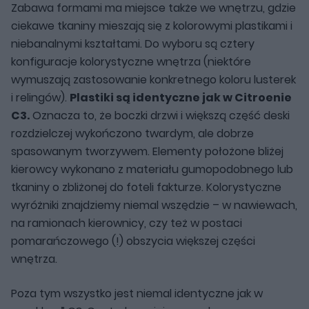
Zabawa formami ma miejsce także we wnętrzu, gdzie
ciekawe tkaniny mieszają się z kolorowymi plastikami i
niebanalnymi kształtami. Do wyboru są cztery
konfiguracje kolorystyczne wnętrza (niektóre
wymuszają zastosowanie konkretnego koloru lusterek
i relingów).
Plastiki są identyczne jak w Citroenie
C3.
Oznacza to, że boczki drzwi i większą część deski
rozdzielczej wykończono twardym, ale dobrze
spasowanym tworzywem. Elementy położone bliżej
kierowcy wykonano z materiału gumopodobnego lub
tkaniny o zbliżonej do foteli fakturze. Kolorystyczne
wyróżniki znajdziemy niemal wszędzie – w nawiewach,
na ramionach kierownicy, czy też w postaci
pomarańczowego (!) obszycia większej części
wnętrza.
Poza tym wszystko jest niemal identyczne jak w