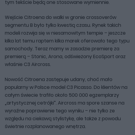
tym tekście będą one stosowane wymiennie.
Wejście Citroena do walki w gronie crossoverów
segmentu B było tylko kwestią czasu. Rynek takich
modeli rozwija się w niesamowitym tempie – jeszcze
kilka lat temu raptem kilka marek oferowało tego typu
samochody. Teraz mamy w zasadzie premierę za
premierą – Stonic, Arona, odświeżony EcoSport oraz
właśnie C3 Aircross.
Nowość Citroena zastępuje udany, choć mało
popularny w Polsce model C3 Picasso. Do klientów na
całym świecie trafiło około 500 000 egzemplarzy
„artystycznej cetrójki”. Aircross ma spore szanse na
wyraźne poprawienie tego wyniku – nie tylko ze
względu na ciekawą stylistykę, ale także z powodu
świetnie rozplanowanego wnętrza.