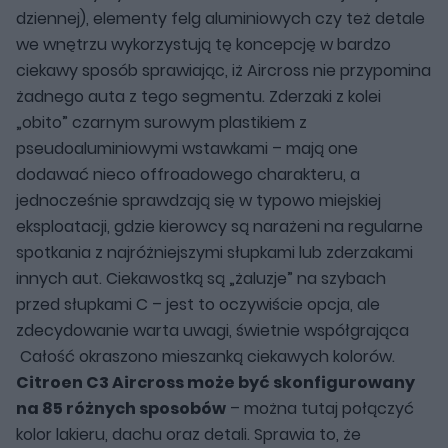
dziennej), elementy felg aluminiowych czy też detale
we wnętrzu wykorzystują tę koncepcję w bardzo
ciekawy sposób sprawiając, iż Aircross nie przypomina
żadnego auta z tego segmentu. Zderzaki z kolei
„obito” czarnym surowym plastikiem z
pseudoaluminiowymi wstawkami – mają one
dodawać nieco offroadowego charakteru, a
jednocześnie sprawdzają się w typowo miejskiej
eksploatacji, gdzie kierowcy są narażeni na regularne
spotkania z najróżniejszymi słupkami lub zderzakami
innych aut. Ciekawostką są „żaluzje” na szybach
przed słupkami C – jest to oczywiście opcja, ale
zdecydowanie warta uwagi, świetnie współgrająca
Całość okraszono mieszanką ciekawych kolorów.
Citroen C3 Aircross może być skonfigurowany
na 85 różnych sposobów
– można tutaj połączyć
kolor lakieru, dachu oraz detali. Sprawia to, że