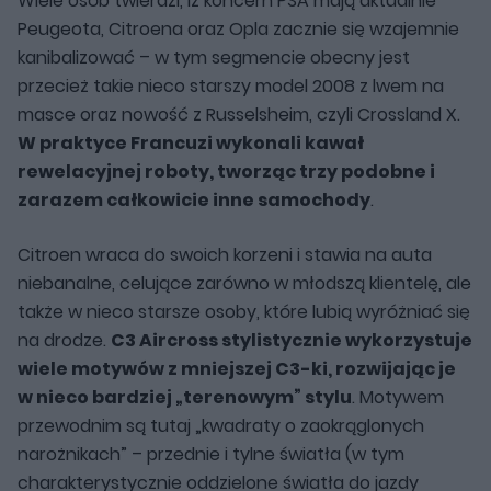
Wiele osób twierdzi, iż koncern PSA mają aktualnie
Peugeota, Citroena oraz Opla zacznie się wzajemnie
kanibalizować – w tym segmencie obecny jest
przecież takie nieco starszy model 2008 z lwem na
masce oraz nowość z Russelsheim, czyli Crossland X.
W praktyce Francuzi wykonali kawał
rewelacyjnej roboty, tworząc trzy podobne i
zarazem całkowicie inne samochody
.
Citroen wraca do swoich korzeni i stawia na auta
niebanalne, celujące zarówno w młodszą klientelę, ale
także w nieco starsze osoby, które lubią wyróżniać się
na drodze.
C3 Aircross stylistycznie wykorzystuje
wiele motywów z mniejszej C3-ki, rozwijając je
w nieco bardziej „terenowym” stylu
. Motywem
przewodnim są tutaj „kwadraty o zaokrąglonych
narożnikach” – przednie i tylne światła (w tym
charakterystycznie oddzielone światła do jazdy