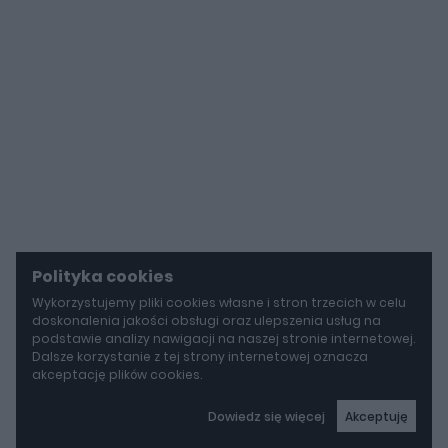
Polityka cookies
Wykorzystujemy pliki cookies własne i stron trzecich w celu
doskonalenia jakości obsługi oraz ulepszenia usług na
podstawie analizy nawigacji na naszej stronie internetowej.
Dalsze korzystanie z tej strony internetowej oznacza
akceptację plików cookies.
Dowiedz się więcej
Akceptuję
autoGALERIA
BYD idzie w stronę Rolls-Royce'a. Yangwang U8L ma w opcji ręcznie malowane dekory za 150 000 zł