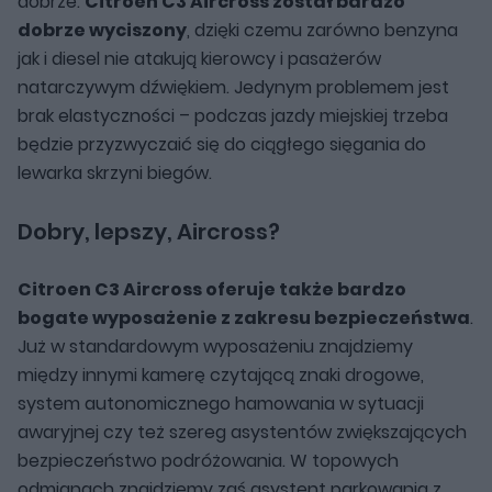
dobrze.
Citroen C3 Aircross został bardzo
dobrze wyciszony
, dzięki czemu zarówno benzyna
jak i diesel nie atakują kierowcy i pasażerów
natarczywym dźwiękiem. Jedynym problemem jest
brak elastyczności – podczas jazdy miejskiej trzeba
będzie przyzwyczaić się do ciągłego sięgania do
lewarka skrzyni biegów.
Dobry, lepszy, Aircross?
Citroen C3 Aircross oferuje także bardzo
bogate wyposażenie z zakresu bezpieczeństwa
.
Już w standardowym wyposażeniu znajdziemy
między innymi kamerę czytającą znaki drogowe,
system autonomicznego hamowania w sytuacji
awaryjnej czy też szereg asystentów zwiększających
bezpieczeństwo podróżowania. W topowych
odmianach znajdziemy zaś asystent parkowania z