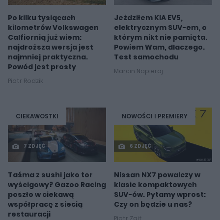
Po kilku tysiącach
Jeździłem KIA EV5,
kilometrów Volkswagen
elektrycznym SUV-em, o
Calfiornią już wiem:
którym nikt nie pamięta.
najdroższa wersja jest
Powiem Wam, dlaczego.
najmniej praktyczna.
Test samochodu
Powód jest prosty
Marcin Napieraj
Piotr Rodzik
CIEKAWOSTKI
NOWOŚCI I PREMIERY
7 ZDJĘĆ
6 ZDJĘĆ
Taśma z sushi jako tor
Nissan NX7 powalczy w
wyścigowy? Gazoo Racing
klasie kompaktowych
poszło w ciekawą
SUV-ów. Pytamy wprost:
współpracę z siecią
Czy on będzie u nas?
restauracji
Piotr Zajt