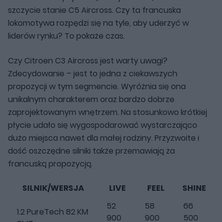
szczycie stanie C5 Aircross. Czy ta francuska
lokomotywa rozpędzi się na tyle, aby uderzyć w
liderów rynku? To pokaże czas.
Czy Citroen C3 Aircross jest warty uwagi?
Zdecydowanie – jest to jedna z ciekawszych
propozycji w tym segmencie. Wyróżnia się ona
unikalnym charakterem oraz bardzo dobrze
zaprojektowanym wnętrzem. Na stosunkowo krótkiej
płycie udało się wygospodarować wystarczająco
dużo miejsca nawet dla małej rodziny. Przyzwoite i
dość oszczędne silniki także przemawiają za
francuską propozycją.
SILNIK/WERSJA
LIVE
FEEL
SHINE
52
58
66
1.2 PureTech 82 KM
900
900
500