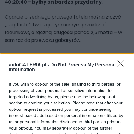
40:20:40 – byłby on bardzo przydatny
.
Oparcie przedniego prawego fotela można złożyć
„na płasko”, tworząc tym samym przestrzeń
ładunkową o łącznej długości ponad 2,5 metra – w
sam raz do przewozu gabarytów.
Francuskie samochody przez lata były synonimem
komfortu podróżowania. Citroen postanowił
autoGALERIA.pl -
Do Not Process My Personal
Information
powrócić do tych założeń – i bardzo dobrze, bo dzięki
temu przybywanie za kierownicą C3 Aircrossa jest
If you wish to opt-out of the sale, sharing to third parties, or
naprawdę przyjemne. Przednie fotele nie mają
processing of your personal or sensitive information for
sportowego wyprofilowania, lecz za to są bardzo
targeted advertising by us, please use the below opt-out
wygodne i dobrze sprawdzą się podczas dłuższych
section to confirm your selection. Please note that after your
podróży. Wypełniono je specjalną gąbką, która ma im
opt-out request is processed you may continue seeing
interest-based ads based on personal information utilized by
zapewnić większą wytrzymałość.
us or personal information disclosed to third parties prior to
your opt-out. You may separately opt-out of the further
Kaczusia