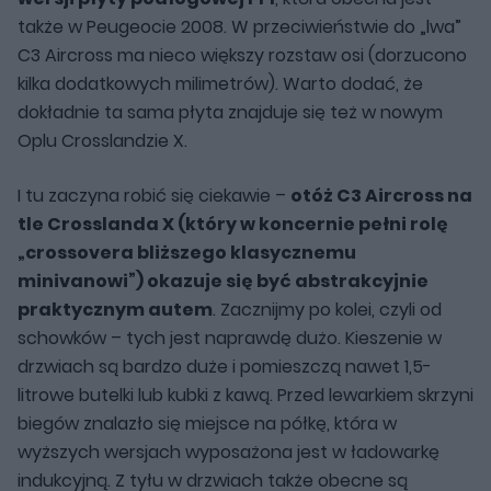
także w Peugeocie 2008. W przeciwieństwie do „lwa”
C3 Aircross ma nieco większy rozstaw osi (dorzucono
kilka dodatkowych milimetrów). Warto dodać, że
dokładnie ta sama płyta znajduje się też w nowym
Oplu Crosslandzie X.
I tu zaczyna robić się ciekawie –
otóż C3 Aircross na
tle Crosslanda X (który w koncernie pełni rolę
„crossovera bliższego klasycznemu
minivanowi”) okazuje się być abstrakcyjnie
praktycznym autem
. Zacznijmy po kolei, czyli od
schowków – tych jest naprawdę dużo. Kieszenie w
drzwiach są bardzo duże i pomieszczą nawet 1,5-
litrowe butelki lub kubki z kawą. Przed lewarkiem skrzyni
biegów znalazło się miejsce na półkę, która w
wyższych wersjach wyposażona jest w ładowarkę
indukcyjną. Z tyłu w drzwiach także obecne są