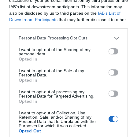
disclosure of your personal information by third parties on the
IAB’s list of downstream participants. This information may
also be disclosed by us to third parties on the
IAB’s List of
Komfort, może aż do bólu, udzielił się także w
Downstream Participants
that may further disclose it to other
zawieszeniu.
Citroen C3 Aircross zestrojony
third parties.
został dość miękko i sprężyście
, dzięki czemu
Please note that this website/app uses one or more Google
Personal Data Processing Opt Outs
dobrze wybiera wszelkie nierówności (nawet na
services and may gather and store information including but
dużych felgach), ale traci na tym prowadzenie – w
not limited to your visit or usage behaviour. You may click to
I want to opt-out of the Sharing of my
personal data.
zakrętach nadwozie lubi się nieco „wychylić” (warto
grant or deny consent to Google and its third-party tags to
Opted In
dodać, iż zawieszenie pracuje bardzo cicho – w
use your data for below specified purposes in below Google
consent section.
„bratnim” Crosslandzie X do kierowcy dobiega
I want to opt-out of the Sale of my
Personal Data.
znacznie więcej hałasu z okolic kół). Z jednej strony
Opted In
można to uznać za wadę, lecz z drugiej… Czy auto
I want to opt-out of processing my
tego typu ma charakteryzować się wybitnymi
Personal Data for Targeted Advertising.
Opted In
właściwościami jezdnymi? Moim zdaniem nastawienie
na wysoki komfort, nawet kosztem dobrego
I want to opt-out of Collection, Use,
Retention, Sale, and/or Sharing of my
prowadzenia jest strzałem w dziesiątkę i idealnie
Personal Data that Is Unrelated with the
Purposes for which it was collected.
współgra z charakterem tego samochodu. Zresztą
Opted Out
układ kierowniczy również nie zachęca do jakiejkolwiek