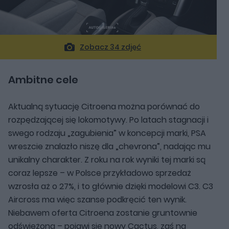
Zobacz 34 zdjęć
Ambitne cele
Aktualną sytuację Citroena można porównać do
rozpędzającej się lokomotywy. Po latach stagnacji i
swego rodzaju „zagubienia” w koncepcji marki, PSA
wreszcie znalazło niszę dla „chevrona”, nadając mu
unikalny charakter. Z roku na rok wyniki tej marki są
coraz lepsze – w Polsce przykładowo sprzedaż
wzrosła aż o 27%, i to głównie dzięki modelowi C3. C3
Aircross ma więc szanse podkręcić ten wynik.
Niebawem oferta Citroena zostanie gruntownie
odświeżona – pojawi się nowy Cactus, zaś na