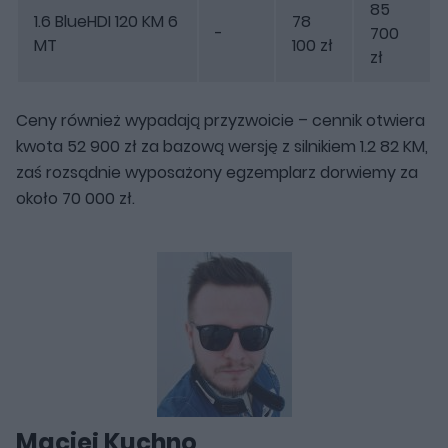
85
1.6 BlueHDI 120 KM 6
78
-
700
MT
100 zł
zł
Ceny również wypadają przyzwoicie – cennik otwiera
kwota 52 900 zł za bazową wersję z silnikiem 1.2 82 KM,
zaś rozsądnie wyposażony egzemplarz dorwiemy za
około 70 000 zł.
Maciej Kuchno