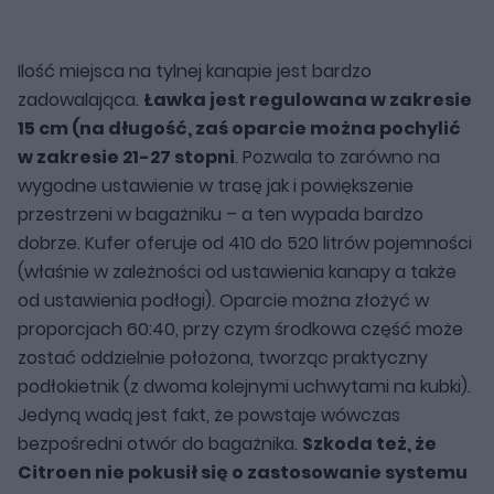
Ilość miejsca na tylnej kanapie jest bardzo
zadowalająca.
Ławka jest regulowana w zakresie
15 cm (na długość, zaś oparcie można pochylić
w zakresie 21-27 stopni
. Pozwala to zarówno na
wygodne ustawienie w trasę jak i powiększenie
przestrzeni w bagażniku – a ten wypada bardzo
dobrze. Kufer oferuje od 410 do 520 litrów pojemności
(właśnie w zależności od ustawienia kanapy a także
od ustawienia podłogi). Oparcie można złożyć w
proporcjach 60:40, przy czym środkowa część może
zostać oddzielnie położona, tworząc praktyczny
podłokietnik (z dwoma kolejnymi uchwytami na kubki).
Jedyną wadą jest fakt, że powstaje wówczas
bezpośredni otwór do bagażnika.
Szkoda też, że
Citroen nie pokusił się o zastosowanie systemu