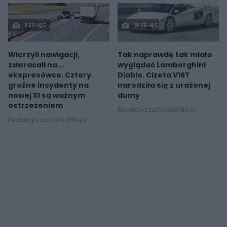
3 ZDJĘĆ
15 ZDJĘĆ
Wierzyli nawigacji,
Tak naprawdę tak miało
zawracali na...
wyglądać Lamborghini
ekspresówce. Cztery
Diablo. Cizeta V16T
groźne incydenty na
narodziła się z urażonej
nowej S1 są ważnym
dumy
ostrzeżeniem
Redakcja autoGALERIA.pl
Redakcja autoGALERIA.pl