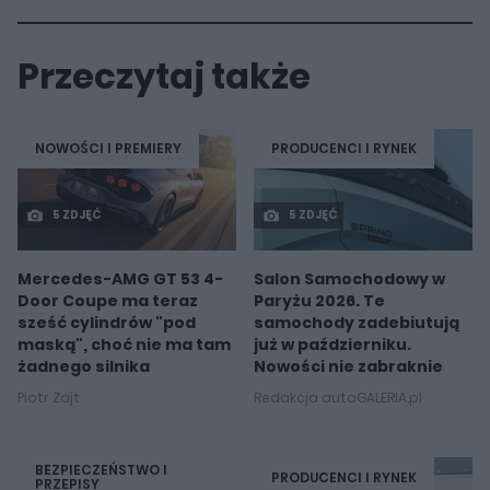
Przeczytaj także
NOWOŚCI I PREMIERY
PRODUCENCI I RYNEK
5 ZDJĘĆ
5 ZDJĘĆ
Mercedes-AMG GT 53 4-
Salon Samochodowy w
Door Coupe ma teraz
Paryżu 2026. Te
sześć cylindrów "pod
samochody zadebiutują
maską", choć nie ma tam
już w październiku.
żadnego silnika
Nowości nie zabraknie
Piotr Zajt
Redakcja autoGALERIA.pl
BEZPIECZEŃSTWO I
PRODUCENCI I RYNEK
PRZEPISY