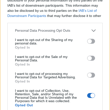
disclosure of your personal information by third parties on the
IAB’s list of downstream participants. This information may
also be disclosed by us to third parties on the
IAB’s List of
Downstream Participants
that may further disclose it to other
third parties.
Please note that this website/app uses one or more Google
Personal Data Processing Opt Outs
services and may gather and store information including but
not limited to your visit or usage behaviour. You may click to
I want to opt-out of the Sharing of my
personal data.
grant or deny consent to Google and its third-party tags to
Opted In
use your data for below specified purposes in below Google
consent section.
I want to opt-out of the Sale of my
Personal Data.
Opted In
I want to opt-out of processing my
Personal Data for Targeted Advertising.
Opted In
I want to opt-out of Collection, Use,
Retention, Sale, and/or Sharing of my
Personal Data that Is Unrelated with the
Purposes for which it was collected.
Opted Out