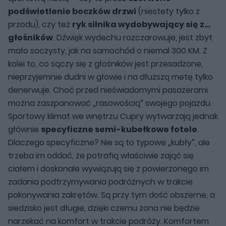
podświetlenie boczków drzwi
(niestety tylko z
przodu), czy też
ryk silnika wydobywający się z…
głośników
. Dźwięk wydechu rozczarowuje, jest zbyt
mało soczysty, jak na samochód o niemal 300 KM. Z
kolei to, co sączy się z głośników jest przesadzone,
nieprzyjemnie dudni w głowie i na dłuższą metę tylko
denerwuje. Choć przed nieświadomymi pasażerami
można zaszpanować „rasowością” swojego pojazdu.
Sportowy klimat we wnętrzu Cupry wytwarzają jednak
głównie
specyficzne semi-kubełkowe fotele
.
Dlaczego specyficzne? Nie są to typowe „kubły”, ale
trzeba im oddać, że potrafią właściwie zająć się
ciałem i doskonale wywiązują się z powierzonego im
zadania podtrzymywania podróżnych w trakcie
pokonywania zakrętów. Są przy tym dość obszerne, a
siedzisko jest długie, dzięki czemu żona nie będzie
narzekać na komfort w trakcie podróży. Komfortem