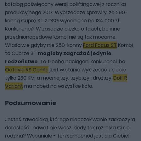
katalog poświęcony wersji poliftingowej z rocznika
produkcyjnego 2017. Wyprzedaże sprawiły, że 290-
konną Cuprę ST z DSG wyceniono na 134 000 zł.
Konkurenci? W zasadzie ciężko o takich, bo inne
przednionapędowe kombi nie są tak mocarne.
Właściwie gdyby nie 250-konny
Ford Focus ST
Kombi,
to Cuprze ST
mogłoby zagrażać jedynie
rodzeństwo
. To trochę naciągani konkurenci, bo
Octavia RS Combi
jest w stanie wykrzesać z siebie
tylko 230 KM, a mocniejszy, szybszy i droższy
Golf R
Variant
ma napęd na wszystkie koła.
Podsumowanie
Jesteś zawadiaką, którego nieoczekiwanie zaskoczyła
dorosłość i nawet nie wiesz, kiedy tak rozrosła Ci się
rodzina? Wspaniale - ten samochód jest dla Ciebie!