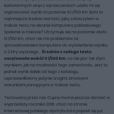
karkołomnych wręcz wyrzeczeniach udało mi się
wypracować wynik na poziomie 9,1 l/100 km. Była to
najmniejsza średnia wartość, jaką zobaczyłem w
trakcie testu na ekranie komputera pokładowego.
Spalanie w mieście? Utrzymuje się na poziomie około
12 l/100 km, choć nie ma problemów ze
sprowokowaniem komputera do wyświetlenia wyniku
o 2 litry wyższego…
Średnia z całego testu
oscylowała wokół 11 l/100 km
, co nie jest tak złym
wynikiem, jak na możliwości tego samochodu. Jest to
jednak wynik daleki od tego z katalogu,
usprawiedliwiony jedynie srogimi zimowymi
warunkami panującymi w trakcie testu.
Testowaną przez nas Cuprę można jeszcze dorwać w
wyprzedaży rocznika 2016, choć na stronie
internetowej polskiego dystrybutora pojawił się już