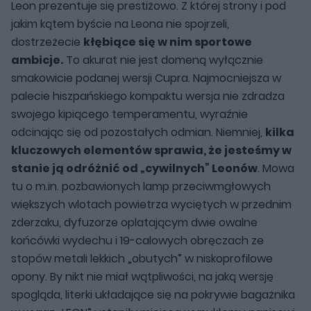
Leon prezentuje się prestiżowo. Z której strony i pod
jakim kątem byście na Leona nie spojrzeli,
dostrzeżecie
kłębiące się w nim sportowe
ambicje.
To akurat nie jest domeną wyłącznie
smakowicie podanej wersji Cupra. Najmocniejsza w
palecie hiszpańskiego kompaktu wersja nie zdradza
swojego kipiącego temperamentu, wyraźnie
odcinając się od pozostałych odmian. Niemniej,
kilka
kluczowych elementów sprawia, że jesteśmy w
stanie ją odróżnić od „cywilnych” Leonów
. Mowa
tu o m.in. pozbawionych lamp przeciwmgłowych
większych wlotach powietrza wyciętych w przednim
zderzaku, dyfuzorze oplatającym dwie owalne
końcówki wydechu i 19-calowych obręczach ze
stopów metali lekkich „obutych” w niskoprofilowe
opony. By nikt nie miał wątpliwości, na jaką wersję
spogląda, literki układające się na pokrywie bagażnika