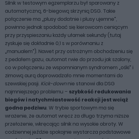
Silnik w testowym egzemplarzu był sparowany z
automatyczną, 6-biegową skrzynią DSG. Takie
połączenie ma „plusy dodatnie i plusy ujemne”,
powinno jednak spodobać się kierowcom ceniącym
przy przyspieszaniu każdy ułamek sekundy (tutaj
zyskuje się dokładnie 0,1 s w porównaniu z
„manualem”). Nawet przy ostrożnym obchodzeniu się
z pedałem gazu, automat rwie do przodu jak szalony,
co w połączeniu ze wspomnianym syndromem „ośki” i
zimową aurą doprowadzało mnie momentami do
szewskiej pasji.
Kick-down
nie stanowi dla DSG
najmniejszego problemu –
szybkość redukowania
biegów i natychmiastowość reakcji jest wciąż
godna podziwu
. W trybie sportowym ma się
wrażenie, że automat wręcz za długo trzyma niższe
przełożenie, wkręcając silnik na wysokie obroty. W
codziennej jeździe spokojnie wystarcza podstawowe