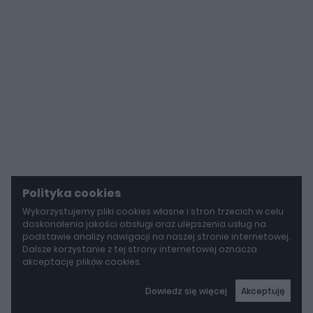
Polityka cookies
Wykorzystujemy pliki cookies własne i stron trzecich w celu
doskonalenia jakości obsługi oraz ulepszenia usług na
podstawie analizy nawigacji na naszej stronie internetowej.
Dalsze korzystanie z tej strony internetowej oznacza
akceptację plików cookies.
Dowiedz się więcej
Akceptuję
autoGALERIA
Mazda wyciąga z grobu CX-3. Nowa generacja już jeździ po drogach