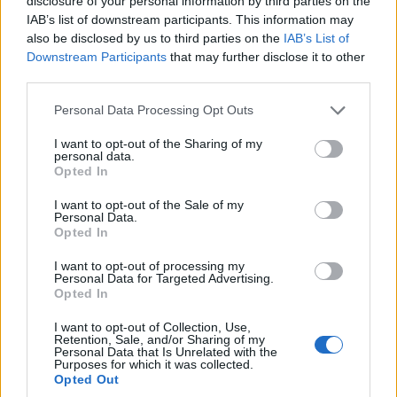
disclosure of your personal information by third parties on the
pomrukiem
komunikującym gotowość do akcji.
IAB’s list of downstream participants. This information may
„Wiszące” jak w Alfie Romeo wskazówki wykonają
also be disclosed by us to third parties on the
IAB’s List of
pełen obrót i powrócą do punktu wyjściowego. Obrót
Downstream Participants
that may further disclose it to other
ten pokazuje kierowcy, do czego ma dążyć w
third parties.
kolejnych etapach znajomości z autem… Prowokując
Please note that this website/app uses one or more Google
Personal Data Processing Opt Outs
kierowcę, samochód sam się doprasza ostrego
services and may gather and store information including but
traktowania. Nic dziwnego, pod maską Cupry
not limited to your visit or usage behaviour. You may click to
I want to opt-out of the Sharing of my
personal data.
grant or deny consent to Google and its third-party tags to
niecierpliwi się bowiem
290-konna jednostka
Opted In
use your data for below specified purposes in below Google
benzynowa wspierana przez turbosprężarkę
.
consent section.
I want to opt-out of the Sale of my
Dwulitrowy silnik TSI z bezpośrednim wtryskiem dzięki
Personal Data.
obecności turbo potrafi wykrzesać z siebie aż
350
Opted In
Nm osiąganych w zakresie 1 700 – 5 800 obr./min
.
I want to opt-out of processing my
Prędkość maksymalną ograniczono do 250 km/h, a
Personal Data for Targeted Advertising.
Opted In
osiągnięcie ze startu zatrzymanego 100 km/h to dla
rodzinnego sportowca kwestia 6 sekund… Pod
I want to opt-out of Collection, Use,
Retention, Sale, and/or Sharing of my
warunkiem, że jest sucha nawierzchnia. Jesteście
Personal Data that Is Unrelated with the
Purposes for which it was collected.
pewnie ciekawi dlaczego, więc spieszę z odpowiedzią.
Opted Out
Kończąca swoją karierę rynkową Cupra sprzed