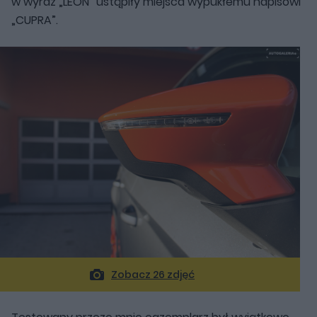
w wyraz „LEON” ustąpiły miejsca wypukłemu napisowi
„CUPRA”.
Zobacz 26 zdjęć