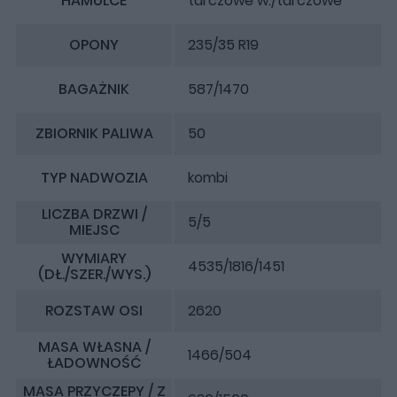
HAMULCE
tarczowe w./tarczowe
OPONY
235/35 R19
BAGAŻNIK
587/1470
ZBIORNIK PALIWA
50
TYP NADWOZIA
kombi
LICZBA DRZWI /
5/5
MIEJSC
WYMIARY
4535/1816/1451
(DŁ./SZER./WYS.)
ROZSTAW OSI
2620
MASA WŁASNA /
1466/504
ŁADOWNOŚĆ
MASA PRZYCZEPY / Z