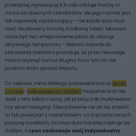
przekątnej wynoszącej 6,5 cala odstaje trochę
in
minus
od obecnych standardów, ale jego rozmiar jest
tak naprawdę wystarczający – nie każde auto musi
mieć obudowany konsolą środkową tablet. Minusem
może być też umiejscowienie pilota do obsługi
aktywnego tempomatu – bliskość manetki do
sterowania światłami powoduje, że przez nieuwagę
można błysnąć komuś długimi. Poza tym nic nie
powinno Wam sprawić kłopotu.
Co ciekawe, mimo bliskiego pokrewieństwa ze
Skodą
Octavią
i
Volkswagenem Golfem
hiszpański brat nie
dzieli z nimi takich rzeczy, jak przełączniki multimediów
czy ekran nawigacji. Zdecydowanie nie da się znaleźć
tu tylu powiązań z rodzeństwem, co w przytoczonych
powyżej modelach. Octavia dużo bardziej inspiruje się
Golfem, a
Leon zachowuje swój indywidualny