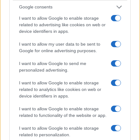
modernizacji może przekazywać moc
wyłącznie na
Google consents
koła przednie
. Napędu na cztery koła nie ma nawet
I want to allow Google to enable storage
w opcji, co dziwi zwłaszcza, gdy weźmie się pod
related to advertising like cookies on web or
uwagę fakt, że Skoda umożliwia dopłacenie za
device identifiers in apps.
„czterołapa” w Octavii RS
. Nie do każdego silnika – to
I want to allow my user data to be sent to
fakt.
Google for online advertising purposes.
I tu dochodzimy do przykrej kwestii. Syndrom „ośki” dał
I want to allow Google to send me
personalized advertising.
mi w kość w trakcie testu. Jazda tym samochodem
po mokrej nawierzchni to nieustanne oglądanie
I want to allow Google to enable storage
dyskoteki rozkręcanej na zegarach przez szalejącą
related to analytics like cookies on web or
lampkę kontroli trakcji. Nawet przy spokojnym
device identifiers in apps.
obchodzeniu się z pedałem gazu
ciężko ruszyć
I want to allow Google to enable storage
Leonem bez buksowania kół
. Narowisty charakter
related to functionality of the website or app.
jednostki napędowej sprawia, że w takich warunkach
auto gubi trakcję także na trzecim biegu! W efekcie
I want to allow Google to enable storage
related to personalization.
wykorzystanie potencjału silnika, zawieszenia i