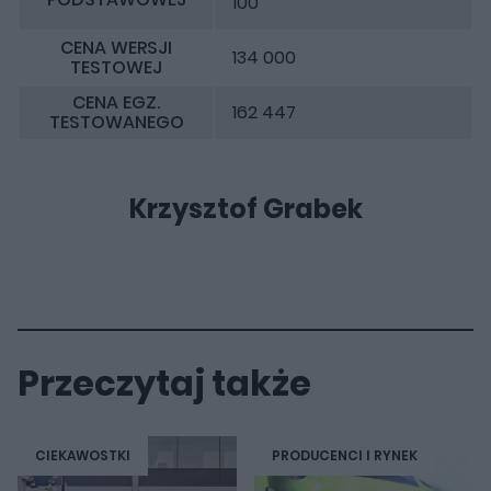
100
CENA WERSJI
134 000
TESTOWEJ
CENA EGZ.
162 447
TESTOWANEGO
Krzysztof Grabek
Przeczytaj także
CIEKAWOSTKI
PRODUCENCI I RYNEK