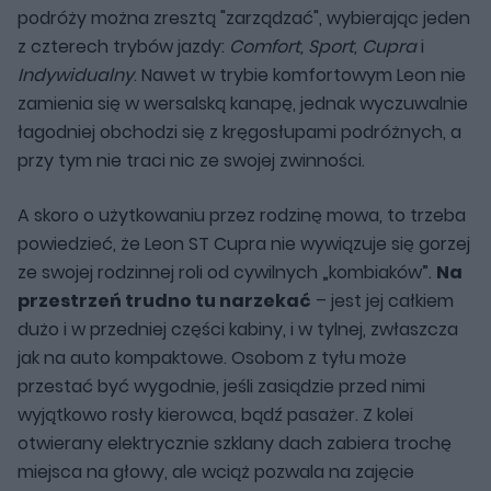
podróży można zresztą "zarządzać", wybierając jeden
z czterech trybów jazdy:
Comfort, Sport, Cupra
i
Indywidualny
. Nawet w trybie komfortowym Leon nie
zamienia się w wersalską kanapę, jednak wyczuwalnie
łagodniej obchodzi się z kręgosłupami podróżnych, a
przy tym nie traci nic ze swojej zwinności.
A skoro o użytkowaniu przez rodzinę mowa, to trzeba
powiedzieć, że Leon ST Cupra nie wywiązuje się gorzej
ze swojej rodzinnej roli od cywilnych „kombiaków”.
Na
przestrzeń trudno tu narzekać
– jest jej całkiem
dużo i w przedniej części kabiny, i w tylnej, zwłaszcza
jak na auto kompaktowe. Osobom z tyłu może
przestać być wygodnie, jeśli zasiądzie przed nimi
wyjątkowo rosły kierowca, bądź pasażer. Z kolei
otwierany elektrycznie szklany dach zabiera trochę
miejsca na głowy, ale wciąż pozwala na zajęcie