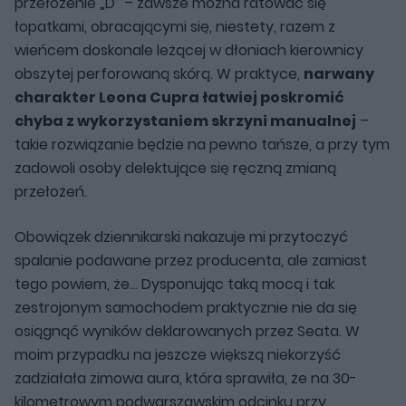
przełożenie „D” – zawsze można ratować się
łopatkami, obracającymi się, niestety, razem z
wieńcem doskonale leżącej w dłoniach kierownicy
obszytej perforowaną skórą. W praktyce,
narwany
charakter Leona Cupra łatwiej poskromić
chyba z wykorzystaniem skrzyni manualnej
–
takie rozwiązanie będzie na pewno tańsze, a przy tym
zadowoli osoby delektujące się ręczną zmianą
przełożeń.
Obowiązek dziennikarski nakazuje mi przytoczyć
spalanie podawane przez producenta, ale zamiast
tego powiem, że… Dysponując taką mocą i tak
zestrojonym samochodem praktycznie nie da się
osiągnąć wyników deklarowanych przez Seata. W
moim przypadku na jeszcze większą niekorzyść
zadziałała zimowa aura, która sprawiła, że na 30-
kilometrowym podwarszawskim odcinku przy