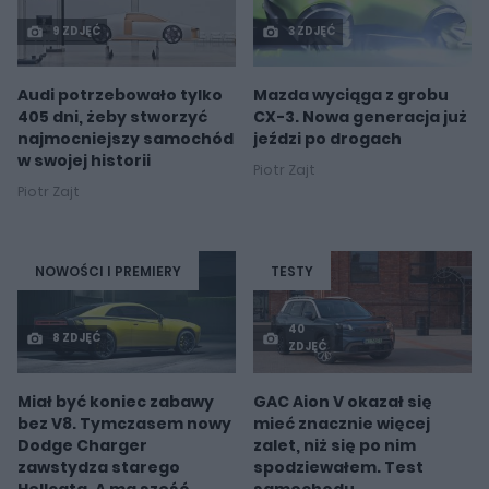
9 ZDJĘĆ
3 ZDJĘĆ
Audi potrzebowało tylko
Mazda wyciąga z grobu
405 dni, żeby stworzyć
CX-3. Nowa generacja już
najmocniejszy samochód
jeździ po drogach
w swojej historii
Piotr Zajt
Piotr Zajt
NOWOŚCI I PREMIERY
TESTY
40
8 ZDJĘĆ
ZDJĘĆ
Miał być koniec zabawy
GAC Aion V okazał się
bez V8. Tymczasem nowy
mieć znacznie więcej
Dodge Charger
zalet, niż się po nim
zawstydza starego
spodziewałem. Test
Hellcata. A ma sześć
samochodu