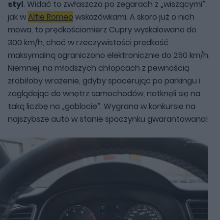
styl
. Widać to zwłaszcza po zegarach z „wiszącymi”
jak w
Alfie Romeo
wskazówkami. A skoro już o nich
mowa, to prędkościomierz Cupry wyskalowano do
300 km/h, choć w rzeczywistości prędkość
maksymalną ograniczono elektronicznie do 250 km/h.
Niemniej, na młodszych chłopcach z pewnością
zrobiłoby wrażenie, gdyby spacerując po parkingu i
zaglądając do wnętrz samochodów, natknęli się na
taką liczbę na „gablocie”. Wygrana w konkursie na
najszybsze auto w stanie spoczynku gwarantowana!