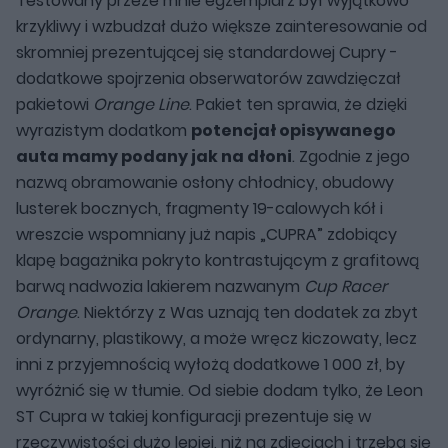
Testowany przeze mnie egzemplarz był wyjątkowo
krzykliwy i wzbudzał dużo większe zainteresowanie od
skromniej prezentującej się standardowej Cupry -
dodatkowe spojrzenia obserwatorów zawdzięczał
pakietowi
Orange Line
. Pakiet ten sprawia, że dzięki
wyrazistym dodatkom
potencjał opisywanego
auta mamy podany jak na dłoni
. Zgodnie z jego
nazwą obramowanie osłony chłodnicy, obudowy
lusterek bocznych, fragmenty 19-calowych kół i
wreszcie wspomniany już napis „CUPRA” zdobiący
klapę bagażnika pokryto kontrastującym z grafitową
barwą nadwozia lakierem nazwanym
Cup Racer
Orange
. Niektórzy z Was uznają ten dodatek za zbyt
ordynarny, plastikowy, a może wręcz kiczowaty, lecz
inni z przyjemnością wyłożą dodatkowe 1 000 zł, by
wyróżnić się w tłumie. Od siebie dodam tylko, że Leon
ST Cupra w takiej konfiguracji prezentuje się w
rzeczywistości dużo lepiej, niż na zdjęciach i trzeba się