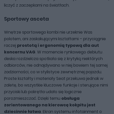
liczyć z zaczepkami na światłach.
Sportowy asceta
Wnętrze sportowego kombi nie urzeknie Was
polotem, ani zaskakującymi kształtami – przyciągnie
raczej
prostotą i ergonomią typową dla aut
koncernu VAG
. W momencie rynkowego debiutu
deska rozdzielcza spotkała się z krytyką niektórych
odbiorców, nie odnajdywano w niej bowiem tej samej
zadziorności, co w stylistyce zewnętrznej pojazdu.
Proste kształty i materiały Seat przekuwa jednak w
zaletę, bo wszystkie kluczowe funkcje i sterujące nimi
przyciski lub pokrętła udało się logicznie
porozmieszczać. Dzięki temu
obsługa
zorientowanego na kierowcę kokpitu jest
dziecinnie łatwa
. Ekran systemu infotainment o