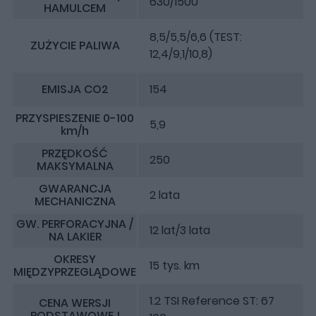
630/1500
HAMULCEM
8,5/5,5/6,6 (TEST:
ZUŻYCIE PALIWA
12,4/9,1/10,8)
EMISJA CO2
154
PRZYSPIESZENIE 0-100
5,9
km/h
PRZĘDKOŚĆ
250
MAKSYMALNA
GWARANCJA
2 lata
MECHANICZNA
GW. PERFORACYJNA /
12 lat/3 lata
NA LAKIER
OKRESY
15 tys. km
MIĘDZYPRZEGLĄDOWE
1.2 TSI Reference ST: 67
CENA WERSJI
PODSTAWOWEJ