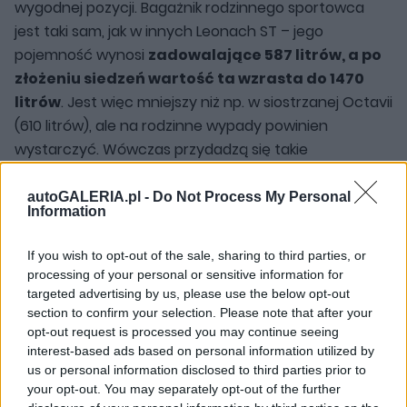
wygodnej pozycji. Bagażnik rodzinnego sportowca
jest taki sam, jak w innych Leonach ST – jego
pojemność wynosi
zadowalające 587 litrów, a po
złożeniu siedzeń wartość ta wzrasta do 1470
litrów
. Jest więc mniejszy niż np. w siostrzanej Octavii
(610 litrów), ale na rodzinne wypady powinien
wystarczyć. Wówczas przydadzą się takie
udogodnienia jak dwustrefowa automatyczna
klimatyzacja, podgrzewane siedzenia, nawigacja,
autoGALERIA.pl -
Do Not Process My Personal
Information
aktywny tempomat czy system odczytujący znaki
drogowe.
If you wish to opt-out of the sale, sharing to third parties, or
processing of your personal or sensitive information for
Obudzona bestia
targeted advertising by us, please use the below opt-out
section to confirm your selection. Please note that after your
opt-out request is processed you may continue seeing
Po przekręceniu kluczyka w tradycyjnej stacyjce (tak,
interest-based ads based on personal information utilized by
tak – nie uświadczymy tu systemu
KeyLess
), Leon
us or personal information disclosed to third parties prior to
powita Was
przyjemnym podbiciem obrotów i
your opt-out. You may separately opt-out of the further