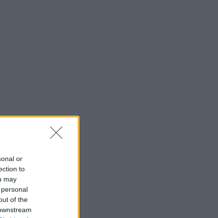
sonal or
ection to
ou may
 personal
out of the
 downstream