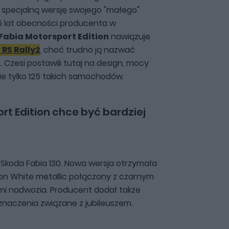
specjalną wersję swojego "małego"
5 lat obecności producenta w
Fabia Motorsport Edition
nawiązuje
 RS Rally2
, choć trudno ją nazwać
zesi postawili tutaj na design, mocy
nie tylko 125 takich samochodów.
rt Edition chce być bardziej
 Skoda Fabia 130. Nowa wersja otrzymała
on White metallic połączony z czarnym
i nadwozia. Producent dodał także
oznaczenia związane z jubileuszem.