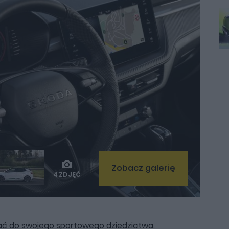
Zobacz galerię
4 ZDJĘĆ
ać do swojego sportowego dziedzictwa.