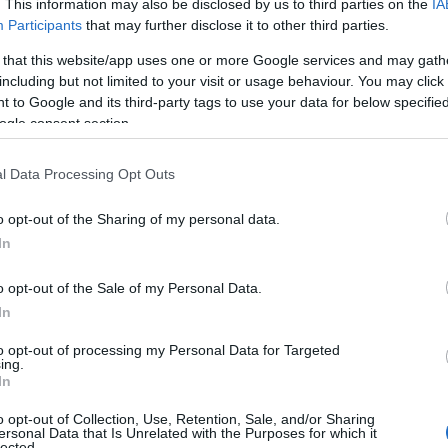
. This information may also be disclosed by us to third parties on the
IA
az napisu
"Skoda Motorsport 125
Participants
that may further disclose it to other third parties.
ach.
 that this website/app uses one or more Google services and may gath
including but not limited to your visit or usage behaviour. You may click 
 to Google and its third-party tags to use your data for below specifi
ED, przyciemnione 18-calowe felgi i
ogle consent section.
 obniżono o 15 mm względem Fabii
l Data Processing Opt Outs
o opt-out of the Sharing of my personal data.
iele drobnych zmian
In
o opt-out of the Sale of my Personal Data.
ortowe fotele oraz dekory imitujące
In
dzielczej znalazła się indywidualnie
 podkreśla charakter auta.
to opt-out of processing my Personal Data for Targeted
ing.
In
e specjalną kierownicę z jubileuszowym
o opt-out of Collection, Use, Retention, Sale, and/or Sharing
ersonal Data that Is Unrelated with the Purposes for which it
i oraz nakładki progowe z motywem
lected.