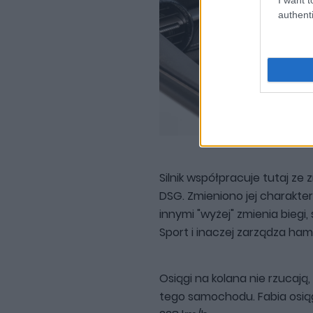
authenti
Silnik współpracuje tutaj z
DSG. Zmieniono jej charakter
innymi "wyżej" zmienia biegi,
Sport i inaczej zarządza ham
Osiągi na kolana nie rzucaj
tego samochodu. Fabia osiąg