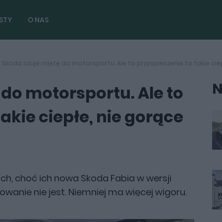
STY
O NAS
Skoda czuje miętę do motorsportu. Ale to przyspieszenie to takie cie
N
do motorsportu. Ale to
takie ciepłe, nie gorące
ch, choć ich nowa Skoda Fabia w wersji
owanie nie jest. Niemniej ma więcej wigoru.