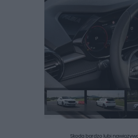
Skoda bardzo lubi nawiązyw