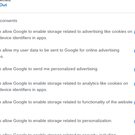
Out
owymi.
consents
 pod maską. Tu nie było miejsca
o allow Google to enable storage related to advertising like cookies on
evice identifiers in apps.
o allow my user data to be sent to Google for online advertising
m
Skoda Fabia Motorsport Edition
nie
s.
0. Pod maską znajdziecie tutaj silnik 1.5
to allow Google to send me personalized advertising.
74 KM oraz 250 Nm momentu obrotowego.
o allow Google to enable storage related to analytics like cookies on
evice identifiers in apps.
o allow Google to enable storage related to functionality of the website
o allow Google to enable storage related to personalization.
o allow Google to enable storage related to security, including