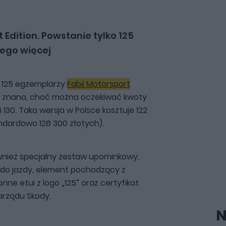
Edition. Powstanie tylko 125
ego więcej
 125 egzemplarzy
Fabii Motorsport
cze znana, choć można oczekiwać kwoty
 130. Taka wersja w Polsce kosztuje 122
ndardowo 128 300 złotych).
nież specjalny zestaw upominkowy.
 do jazdy, element pochodzący z
onne etui z logo „125” oraz certyfikat
arządu Skody.
N