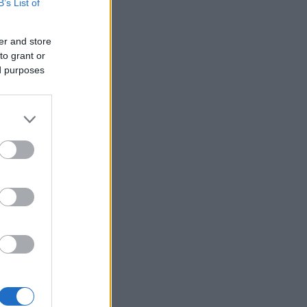
B’s List of
er and store
to grant or
ed purposes