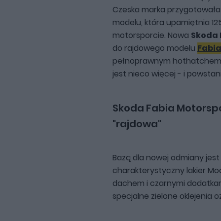
Czeska marka przygotowała 
modelu, która upamiętnia 12
motorsporcie. Nowa
Skoda 
do rajdowego modelu
Fabia
pełnoprawnym hothatchem. C
jest nieco więcej - i powsta
Skoda Fabia Motorspo
"rajdowa"
Bazą dla nowej odmiany jest
charakterystyczny lakier Mo
dachem i czarnymi dodatkam
specjalne zielone oklejenia 