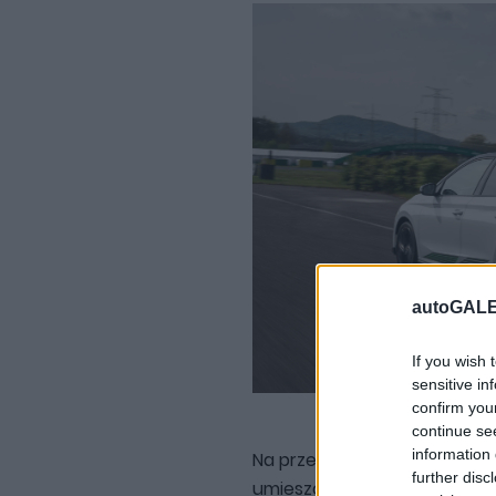
autoGALE
If you wish 
sensitive in
confirm you
continue se
information 
Na przednim zderzaku pojawił
further disc
umieszczono logo "125". Nie