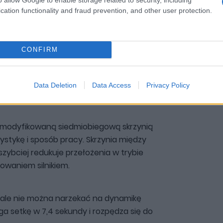
cation functionality and fraud prevention, and other user protection.
CONFIRM
Data Deletion
Data Access
Privacy Policy
e zmodyfikowaną siedmiobiegową skrzynią
ystykę i sposób pracy. Skrzynia między
 szybciej redukuje przełożenia w trybie
owaniem silnikiem.
ą, ale nie można narzekać na dynamikę
a setkę w 7,4 sekundy i rozpędza się do