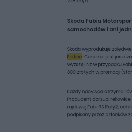
228 km/h.
Skoda Fabia Motorsport 
samochodów i ani jedn
Skoda wyprodukuje zaledwie
Edition
. Cena nie jest jesz
wyższej niż w przypadku Fabii
300 złotych w promocji (sta
Każdy nabywca otrzyma rów
Producent dorzuci rękawice
rajdowej Fabii RS Rally2, ochr
podpisany przez członków z