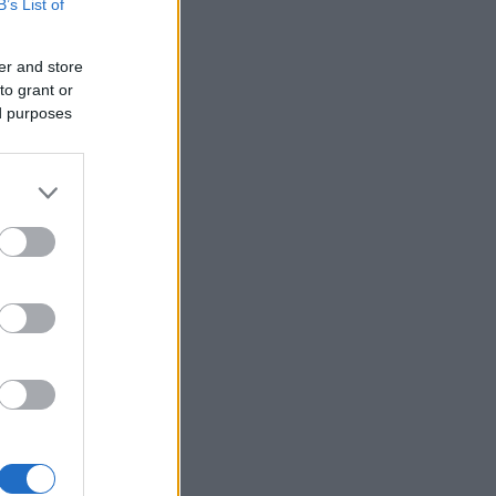
B’s List of
er and store
to grant or
ed purposes