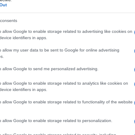
Out
consents
ć tak naprawdę to modernizacja
o allow Google to enable storage related to advertising like cookies on
unowocześnianie wyposażenia. Jeśli
evice identifiers in apps.
ojektowano nieco tapicerkę, dodano jej
kże "ambientowe" oświetlenie z
o allow my user data to be sent to Google for online advertising
erownica wciąż jest całkiem niezła jeśli
s.
 - dodano do niej tylko możliwość
to allow Google to send me personalized advertising.
i opcjonalne podgrzewanie. Za nią
entyczne z tymi, z których korzysta
o allow Google to enable storage related to analytics like cookies on
. Dostaniemy też (odpłatnie) możliwość
evice identifiers in apps.
o bezprzewodowe ładowanie, dostęp do
o allow Google to enable storage related to functionality of the website
odłączenie telefonu (Apple CarPlay,
 którzy wybiorą nawigację
ą potężną "zabawkę" - 9,2-calowy
o allow Google to enable storage related to personalization.
wysokiej rozdzielczości.
o allow Google to enable storage related to security, including