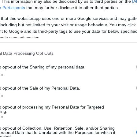
. This information may also be disclosed by us to third parties on the
IA
az zmieniono wypełnienie diodowych
Participants
that may further disclose it to other third parties.
ystyczne dla marki jest teraz szeroką
 that this website/app uses one or more Google services and may gath
ziej zaokrąglonym kształcie.
including but not limited to your visit or usage behaviour. You may click 
 to Google and its third-party tags to use your data for below specifi
ogle consent section.
l Data Processing Opt Outs
o opt-out of the Sharing of my personal data.
In
o opt-out of the Sale of my Personal Data.
In
to opt-out of processing my Personal Data for Targeted
ing.
In
o opt-out of Collection, Use, Retention, Sale, and/or Sharing
ersonal Data that Is Unrelated with the Purposes for which it
lected.