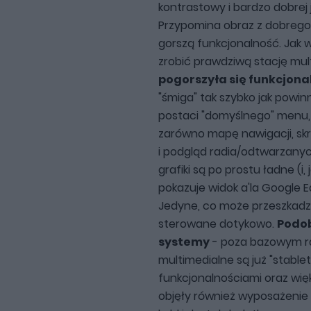
kontrastowy i bardzo dobrej 
Przypomina obraz z dobrego 
gorszą funkcjonalność. Jak
zrobić prawdziwą stację mul
pogorszyła się funkcjonal
"śmiga" tak szybko jak powinn
postaci "domyślnego" menu,
zarówno mapę nawigacji, s
i podgląd radia/odtwarzany
grafiki są po prostu ładne (i,
pokazuje widok a'la Google 
Jedyne, co może przeszkadzać
sterowane dotykowo.
Podob
systemy
- poza bazowym 
multimedialne są już "stable
funkcjonalnościami oraz wię
objęły również wyposażenie 