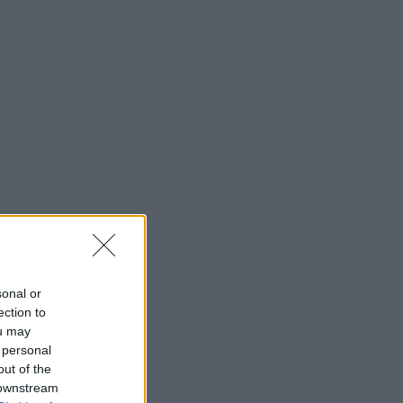
sonal or
ection to
ou may
 personal
out of the
 downstream