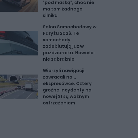
"pod maską", choć nie
ma tam żadnego
silnika
Salon Samochodowy w
Paryżu 2026. Te
samochody
zadebiutują już w
październiku. Nowości
nie zabraknie
Wierzyli nawigacji,
zawracali na...
ekspresówce. Cztery
groźne incydenty na
nowej S1 są ważnym
ostrzeżeniem