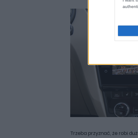
authenti
Trzeba przyznać, że robi duż