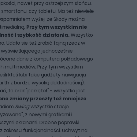
jakości, nawet przy ostrzejszym słońcu.
smartfonu, czy tabletu. Ma też niewiele
 wspomniałem wyżej, ze Skody można
timedialną.
Przy tym wszystkim nie
ność i szybkość działania.
Wszystko
o. Udało się też zrobić fajną rzecz w
 wyświetlającego jednocześnie
krócone dane z komputera pokładowego
ch multimediów. Przy tym wszystkim
 jeśli ktoś lubi takie gadżety nawigacja
Earth z bardzo wysoką dokładnością).
, to brak "pokręteł" - wszystko jest
ne zmiany przeszły też mniejsze
radiem
Swing
wszystkie stacje
tyzowane", z nowymi grafikami i
kszymi ekranami. Drobne poprawki
z zakresu funkcjonalności. Uchwyt na