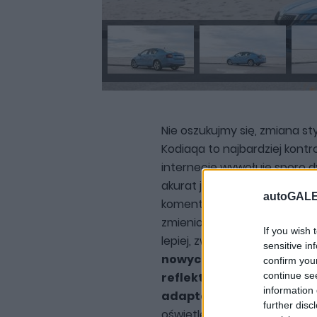
Nie oszukujmy się, zmiana st
Kodiaqa to najbardziej kont
internecie wywołuje sporo dys
akurat jeśli chodzi o design,
autoGALE
komentatorów
.
I choć muszę
zmienionego frontu Octavii,
If you wish 
lepiej, zwłaszcza w przypadk
sensitive in
nowych świateł przednich
confirm you
continue se
reflektorów ksenonowych 
information 
adaptacyjne światła LE
further disc
oświetlenia w kompaktowej 