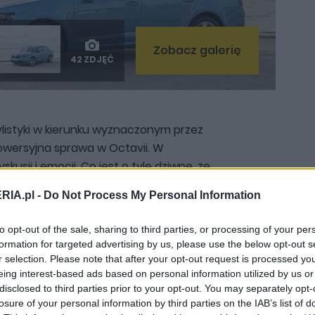
Zobacz galerię
42 ZDJĘĆ
ylistyki w kierunku wyznaczonym przez
rowersyjna sprawa w Octavii. W
kusji i emocji. Co jest o tyle dziwne, że
 Skoda rzadko tak rozpala łącza i głowy
RIA.pl -
Do Not Process My Personal Information
 przyznać, że nie jestem fanem
 to na żywo sytuacja wygląda nieco
to opt-out of the sale, sharing to third parties, or processing of your per
u jaśniejszych lakierów.
Za szkłami
formation for targeted advertising by us, please use the below opt-out s
 nie ma już opcjonalnie
r selection. Please note that after your opt-out request is processed y
eing interest-based ads based on personal information utilized by us or
- w ich miejsce pojawiły się
disclosed to third parties prior to your opt-out. You may separately opt-
D-owe
, które mają poprawić jakość
losure of your personal information by third parties on the IAB’s list of
Skodzie. Wprowadzono także nowy wzór