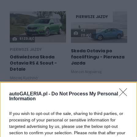
PIERWSZE JAZDY
42
ZDJĘĆ
51 ZDJĘĆ
PIERWSZE JAZDY
Skoda Octavia po
faceliftingu - Pierwsza
Odświeżona Skoda
Jazda
Octavia RS & Scout -
Detale
Marcin Napieraj
Maciej Kuchno
autoGALERIA.pl -
Do Not Process My Personal
Information
If you wish to opt-out of the sale, sharing to third parties, or
27
3 ZDJĘĆ
processing of your personal or sensitive information for
ZDJĘĆ
targeted advertising by us, please use the below opt-out
TESTY
NOWOŚCI I PREMIERY
section to confirm your selection. Please note that after your