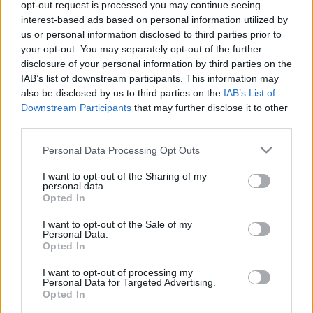
Skoda Octavia Scout
Gama Skody
opt-out request is processed you may continue seeing
2.0 TDI DSG 4x4
wzbogacona o
interest-based ads based on personal information utilized by
odświeżoną Octavię
us or personal information disclosed to third parties prior to
Maciej Kuchno
Scout
your opt-out. You may separately opt-out of the further
Krzysztof Grabek
disclosure of your personal information by third parties on the
IAB’s list of downstream participants. This information may
also be disclosed by us to third parties on the
IAB’s List of
Downstream Participants
that may further disclose it to other
third parties.
Please note that this website/app uses one or more Google
Personal Data Processing Opt Outs
42
4 ZDJĘĆ
services and may gather and store information including but
ZDJĘĆ
not limited to your visit or usage behaviour. You may click to
I want to opt-out of the Sharing of my
NOWOŚCI I PREMIERY
TESTY
personal data.
grant or deny consent to Google and its third-party tags to
Opted In
Skoda Octavia RS
Skoda Octavia RS TDI
use your data for below specified purposes in below Google
dołącza do klubu
4x4
consent section.
I want to opt-out of the Sale of my
okularników
Personal Data.
Marcin Napieraj
Opted In
Krzysztof Grabek
I want to opt-out of processing my
Personal Data for Targeted Advertising.
Opted In