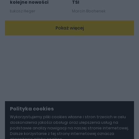
kolejne nowości
TSI
Łukasz Heger
Marcin Bochenek
Pokaż więcej
Polityka cookies
Wykorzystujemy pliki cookies własne i stron trzecich w celu
doskonalenia jakości obsługi oraz ulepszenia usług na
podstawie analizy nawigacji na naszej stronie internetowej.
Dalsze korzystanie z tej strony internetowej oznacza