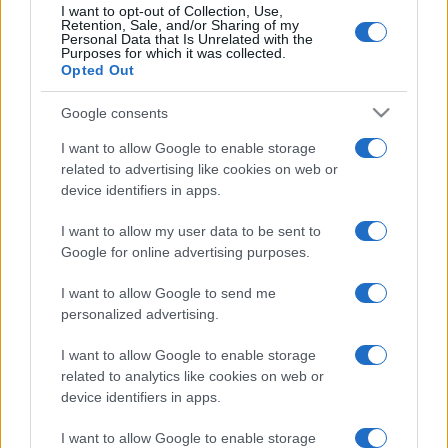
I want to opt-out of Collection, Use,
20
Retention, Sale, and/or Sharing of my
13 ZDJĘĆ
ZDJĘĆ
Personal Data that Is Unrelated with the
Purposes for which it was collected.
PRODUCENCI I RYNEK
NOWOŚCI I PREMIERY
Opted Out
15 lat Skody Octavii RS
Odświeżona Škoda
Octavia - co się
Google consents
Wiktor Smogór
zmieniło?
I want to allow Google to enable storage
Maciej Kuchno
related to advertising like cookies on web or
device identifiers in apps.
TESTY
I want to allow my user data to be sent to
Google for online advertising purposes.
30 ZDJĘĆ
20
I want to allow Google to send me
ZDJĘĆ
personalized advertising.
PREZENTACJE
Skoda Octavia Combi
RS 230
Skoda 4x4 Winter
I want to allow Google to enable storage
Discovery -
related to analytics like cookies on web or
Marcin Napieraj
konsekwentna filozofia
device identifiers in apps.
Wiktor Smogór
I want to allow Google to enable storage