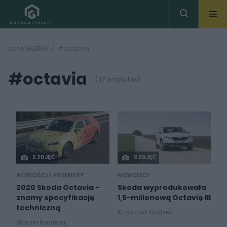
autoGALERIA
#octavia
#octavia
( 17 artykułów)
5 ZDJĘĆ
8 ZDJĘĆ
NOWOŚCI I PREMIERY
NOWOŚCI
2020 Skoda Octavia -
Skoda wyprodukowała
znamy specyfikację
1,5-milionową Octavię III
techniczną
Krzysztof Grabek
Marcin Napieraj