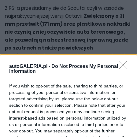
Z RS-a przesiadamy się do Scouta, czyli w zasadzie
najpraktyczniejszej wersji Octavii.
Zwiększony o 31
mm prześwit (171 mm) oraz plastikowe nakładki
nie czynią z niej oczywiście auta terenowego,
ale pozwalają na bezstresową i sprawną jazdę
po szutrach a także po większych
nierównościach
. Podczas próby “terenowej”, gdzie
mogliśmy nieco pobawić się możliwościami napędu
autoGALERIA.pl -
Do Not Process My Personal
oraz zawieszenia, “odrywaliśmy” od ziemi koła,
Information
zmuszając auto do ruszenia z ograniczoną
If you wish to opt-out of the sale, sharing to third parties, or
przyczepnością. Z kolei zjazd z niemal 40-
processing of your personal or sensitive information for
stopniowego stoku okazał się przysłowiową kaszką z
targeted advertising by us, please use the below opt-out
mleczkiem dzięki systemowi utrzymującemu stałą
section to confirm your selection. Please note that after your
prędkość przy poruszaniu się po pochyłości, z
opt-out request is processed you may continue seeing
interest-based ads based on personal information utilized by
jednoczesnym automatycznym dohamowywaniem.
us or personal information disclosed to third parties prior to
your opt-out. You may separately opt-out of the further