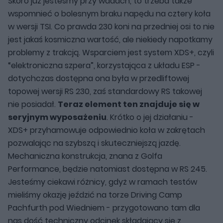
Skoro już jesteśmy przy wadach, to trzeba także
wspomnieć o bolesnym braku napędu na cztery koła
w wersji TSI. Co prawda 230 koni na przedniej osi to nie
jest jakaś kosmiczna wartość, ale niekiedy napotkamy
problemy z trakcją. Wsparciem jest system XDS+, czyli
“elektroniczna szpera”, korzystająca z układu ESP -
dotychczas dostępna ona była w przedliftowej
topowej wersji RS 230, zaś standardowy RS takowej
nie posiadał.
Teraz element ten znajduje się w
seryjnym wyposażeniu
. Krótko o jej działaniu -
XDS+ przyhamowuje odpowiednio koła w zakrętach
pozwalając na szybszą i skuteczniejszą jazdę.
Mechaniczna konstrukcja, znana z Golfa
Performance, będzie natomiast dostępna w RS 245.
Jesteśmy ciekawi różnicy, gdyż w ramach testów
mieliśmy okazję jeździć na torze Driving Camp
Pachfurth pod Wiedniem - przygotowano tam dla
nas dość techniczny odcinek składający się z