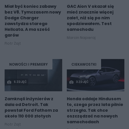
Miał być koniec zabawy
GAC Aion V okazał się
bez V8. Tymczasem nowy
mieć znacznie więcej
Dodge Charger
zalet, niż się po nim
zawstydza starego
spodziewałem. Test
Hellcata. A ma sześć
samochodu
garów
Marcin Napieraj
Piotr Zajt
NOWOŚCI I PREMIERY
CIEKAWOSTKI
5 ZDJĘĆ
3 ZDJĘĆ
Zamknęli inżynierów z
Honda oddaje Hindusom
dala od Detroit. Tak
to, czego przez lata pilnie
powstał Ford Fathom za
strzegła. Tak chce
około 110 000 złotych
oszczędzać na nowych
samochodach
Piotr Zajt