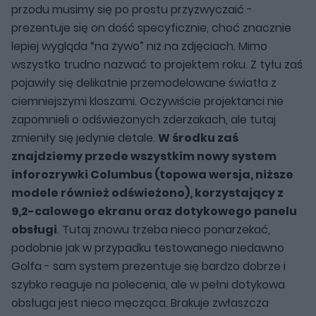
przodu musimy się po prostu przyzwyczaić -
prezentuje się on dość specyficznie, choć znacznie
lepiej wygląda “na żywo” niż na zdjęciach. Mimo
wszystko trudno nazwać to projektem roku. Z tyłu zaś
pojawiły się delikatnie przemodelowane światła z
ciemniejszymi kloszami. Oczywiście projektanci nie
zapomnieli o odświeżonych zderzakach, ale tutaj
zmieniły się jedynie detale.
W środku zaś
znajdziemy przede wszystkim nowy system
inforozrywki Columbus (topowa wersja, niższe
modele również odświeżono), korzystający z
9,2-calowego ekranu oraz dotykowego panelu
obsługi
. Tutaj znowu trzeba nieco ponarzekać,
podobnie jak w przypadku testowanego niedawno
Golfa - sam system prezentuje się bardzo dobrze i
szybko reaguje na polecenia, ale w pełni dotykowa
obsługa jest nieco męcząca. Brakuje zwłaszcza