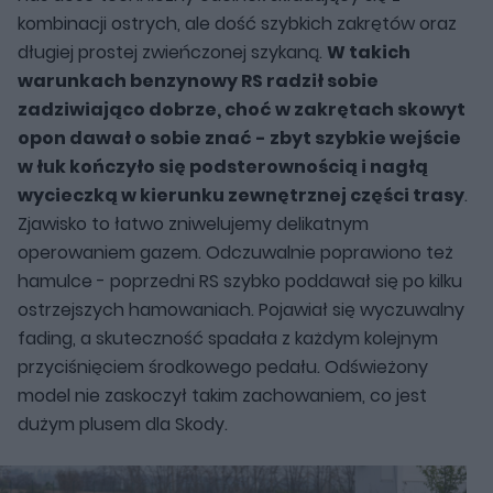
kombinacji ostrych, ale dość szybkich zakrętów oraz
długiej prostej zwieńczonej szykaną.
W takich
warunkach benzynowy RS radził sobie
zadziwiająco dobrze, choć w zakrętach skowyt
opon dawał o sobie znać - zbyt szybkie wejście
w łuk kończyło się podsterownością i nagłą
wycieczką w kierunku zewnętrznej części trasy
.
Zjawisko to łatwo zniwelujemy delikatnym
operowaniem gazem. Odczuwalnie poprawiono też
hamulce - poprzedni RS szybko poddawał się po kilku
ostrzejszych hamowaniach. Pojawiał się wyczuwalny
fading, a skuteczność spadała z każdym kolejnym
przyciśnięciem środkowego pedału. Odświeżony
model nie zaskoczył takim zachowaniem, co jest
dużym plusem dla Skody.