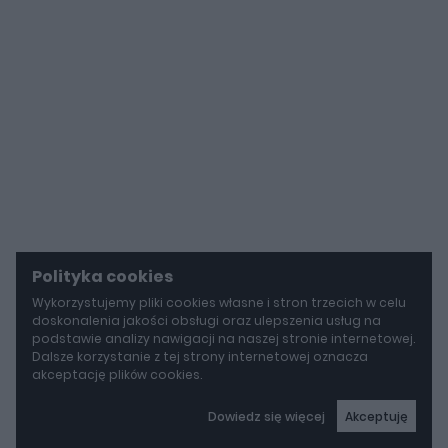
Polityka cookies
Wykorzystujemy pliki cookies własne i stron trzecich w celu
doskonalenia jakości obsługi oraz ulepszenia usług na
podstawie analizy nawigacji na naszej stronie internetowej.
Dalsze korzystanie z tej strony internetowej oznacza
akceptację plików cookies.
Dowiedz się więcej
Akceptuję
autoGALERIA
Mercedes-AMG GT 53 4-Door Coupe ma teraz sześć cylindrów "pod maską", choć nie ma tam żadnego silnika