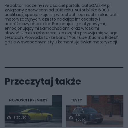
Redaktor naczelny i właściciel portalu autoGALERIA.pl,
związany z serwisem od 2016 roku. Autor blisko 6 000
publikacji, specjalizuje się w testach, opiniach i relacjach
motoryzacyjnych, często nadając im osobisty i
podróżniczy charakter. Pasjonuje się nietypowymi,
emocjonującymi samochodami oraz włoskimi i
słoweńskimi krajobrazami, co często przewija się w jego
tekstach. Prowadzi także kanał YouTube „Kuchno Rides!”,
gdzie w swobodnym stylu komentuje świat motoryzacji.
Przeczytaj także
NOWOŚCI I PREMIERY
TESTY
40
8 ZDJĘĆ
ZDJĘĆ