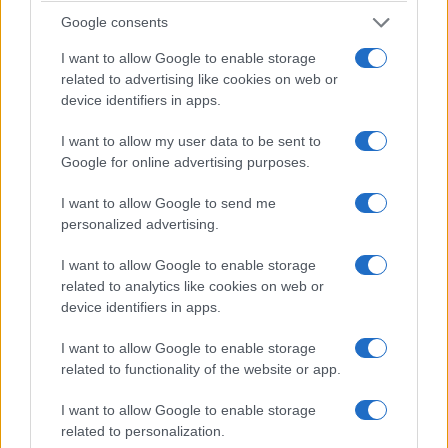
zakresu momentu obrotowego, zaś reakcja na
Google consents
gaz jest maksymalnie opóźniona
, dzięki czemu
I want to allow Google to enable storage
możemy bardzo delikatnie dozować moc podczas
related to advertising like cookies on web or
pokonywania przeszkód.
device identifiers in apps.
I want to allow my user data to be sent to
Przygotowany tor opuściliśmy jednak na rzecz
Google for online advertising purposes.
sprawdzenia auta w praktyce. Skoda Octavia Scout
zarówno na utwardzonych drogach jak i na szutrach
I want to allow Google to send me
czuje się niczym ryba w wodzie. Większy prześwit
personalized advertising.
zwiększa komfort podróżowania - nierówności są
I want to allow Google to enable storage
lepiej tłumione, zaś poprzeczne uskoki nie stanowią
related to analytics like cookies on web or
zagrożenia dla zderzaka. Na szutrach z kolei napęd na
device identifiers in apps.
cztery koła zapewnia bezpieczeństwo przy dość
I want to allow Google to enable storage
szybkiej jeździe, niwelując przesadną podsterowność
related to functionality of the website or app.
(i niekiedy lekko zaskakując wspomnianą
nadsterownością, niwelowaną przez ESP).
I want to allow Google to enable storage
related to personalization.