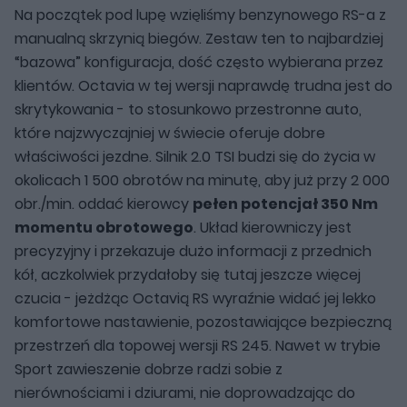
Na początek pod lupę wzięliśmy benzynowego RS-a z
manualną skrzynią biegów. Zestaw ten to najbardziej
“bazowa” konfiguracja, dość często wybierana przez
klientów. Octavia w tej wersji naprawdę trudna jest do
skrytykowania - to stosunkowo przestronne auto,
które najzwyczajniej w świecie oferuje dobre
właściwości jezdne. Silnik 2.0 TSI budzi się do życia w
okolicach 1 500 obrotów na minutę, aby już przy 2 000
obr./min. oddać kierowcy
pełen potencjał 350 Nm
momentu obrotowego
. Układ kierowniczy jest
precyzyjny i przekazuje dużo informacji z przednich
kół, aczkolwiek przydałoby się tutaj jeszcze więcej
czucia - jeżdżąc Octavią RS wyraźnie widać jej lekko
komfortowe nastawienie, pozostawiające bezpieczną
przestrzeń dla topowej wersji RS 245. Nawet w trybie
Sport zawieszenie dobrze radzi sobie z
nierównościami i dziurami, nie doprowadzając do