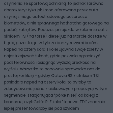
czynienia ze sportową odmianą, to jednak zarówno
charakterystyka jak i moc oferowana przez auto
czynią z niego autostradowego pożeracza
kilometrów, a nie sprawnego hothatcha gotowego na
podbój zakrętów. Podczas przejazdu w kolumnie aut z
silnikiem TSI (na torze), diesel już na starcie dostaje w
bęcki, pozostając w tyle za benzynowymi braćmi.
Napęd na cztery koła z kolei ujawnia swoje zalety w
najostrzejszych łukach, gdzie pozwala ograniczyć
podsterowność i osiągnąć wyższą prędkość na
wyjściu. Wszystko to ponownie sprowadza nas do
prostej konkluzji - gdyby Octavia RS z silnikiem TSI
posiadała napęd na cztery koła, to byłaby to
zdecydowanie jedna z ciekawszych propozycji w tym
segmencie, stacjonująca “półkę niżej” od kolegi z
koncernu, czyli Golfa R. Z kolei "topowe TDI" znacznie
lepiej prezentowałoby się pod szyldem