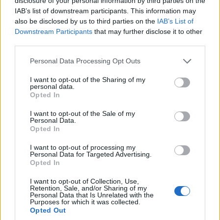
disclosure of your personal information by third parties on the
IAB’s list of downstream participants. This information may
also be disclosed by us to third parties on the
IAB’s List of
Downstream Participants
that may further disclose it to other
third parties.
Please note that this website/app uses one or more Google
Personal Data Processing Opt Outs
services and may gather and store information including but
not limited to your visit or usage behaviour. You may click to
I want to opt-out of the Sharing of my
personal data.
grant or deny consent to Google and its third-party tags to
Opted In
use your data for below specified purposes in below Google
consent section.
I want to opt-out of the Sale of my
Personal Data.
Opted In
I want to opt-out of processing my
Zobacz 51 zdjęć
Personal Data for Targeted Advertising.
Opted In
Scout otrzymał również tryb Offroad, znany
I want to opt-out of Collection, Use,
Retention, Sale, and/or Sharing of my
między innymi z Volkswagena Tiguana
. Co on
Personal Data that Is Unrelated with the
Purposes for which it was collected.
daje?
Otóż skrzynia operuje głównie na
Opted Out
pierwszym biegu, korzystając z pełnego