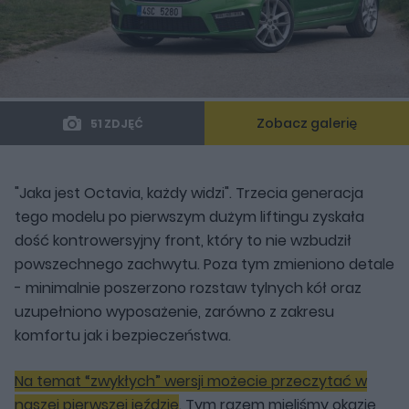
Zobacz galerię
51 ZDJĘĆ
"Jaka jest Octavia, każdy widzi". Trzecia generacja
tego modelu po pierwszym dużym liftingu zyskała
dość kontrowersyjny front, który to nie wzbudził
powszechnego zachwytu. Poza tym zmieniono detale
- minimalnie poszerzono rozstaw tylnych kół oraz
uzupełniono wyposażenie, zarówno z zakresu
komfortu jak i bezpieczeństwa.
Na temat “zwykłych” wersji możecie przeczytać w
naszej pierwszej jeździe
. Tym razem mieliśmy okazję