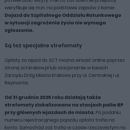
potwierdzać wizyty. Póki co zaś obecnie przejazdy
weryfikuje się m.in. na podstawie zapisów z kamer.
Dojazd do Szpitalnego Oddziału Ratunkowego
w sytuacji zagrożenia życia nie wymaga
zgłoszenia.
Są też specjalne strefomaty
Opłaty za wjazd do SCT można wnosić online poprzez
stronę sct.krakow.pl lub stacjonarnie w kasach
Zarządu Dróg Miasta Krakowa przy ul. Centralnej i ul.
Reymonta.
Od 31 grudnia 2025 roku działają także
strefomaty zlokalizowane na stacjach paliw BP
przy głównych wjazdach do miasta.
Po podaniu
numeru rejestracyjnego pojazdu opłata trafia na
konto. Samochód zaś trafia w czasie rzeczywistym na