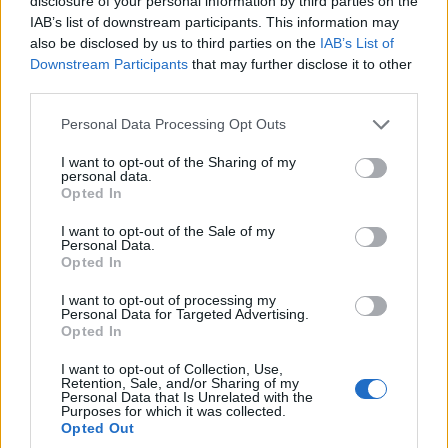
disclosure of your personal information by third parties on the
IAB’s list of downstream participants. This information may
also be disclosed by us to third parties on the
IAB’s List of
Downstream Participants
that may further disclose it to other
third parties.
Please note that this website/app uses one or more Google
Personal Data Processing Opt Outs
services and may gather and store information including but
not limited to your visit or usage behaviour. You may click to
I want to opt-out of the Sharing of my
personal data.
grant or deny consent to Google and its third-party tags to
Opted In
use your data for below specified purposes in below Google
consent section.
I want to opt-out of the Sale of my
Personal Data.
Opted In
I want to opt-out of processing my
Personal Data for Targeted Advertising.
Opted In
I want to opt-out of Collection, Use,
Retention, Sale, and/or Sharing of my
Personal Data that Is Unrelated with the
Purposes for which it was collected.
Opted Out