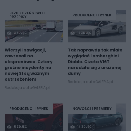
BEZPIECZEŃSTWO I
PRODUCENCI I RYNEK
PRZEPISY
3 ZDJĘĆ
15 ZDJĘĆ
Wierzyli nawigacji,
Tak naprawdę tak miało
zawracali na...
wyglądać Lamborghini
ekspresówce. Cztery
Diablo. Cizeta V16T
groźne incydenty na
narodziła się z urażonej
nowej S1 są ważnym
dumy
ostrzeżeniem
Redakcja autoGALERIA.pl
Redakcja autoGALERIA.pl
PRODUCENCI I RYNEK
NOWOŚCI I PREMIERY
5 ZDJĘĆ
14 ZDJĘĆ