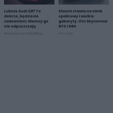
Lubicie Audi Q8? To
Xiaomi stawia na silnik
dobrze, będziecie
spalinowy i wielkie
zadowoleni. Niemcy go
gabaryty. Oto Skynomad
nie odpuszczają
N70 i N90
Redakcja autoGALERIA.pl
Piotr Zajt