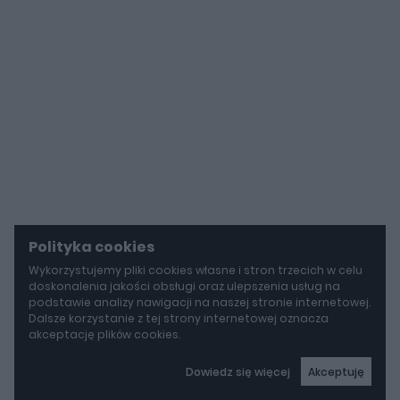
Polityka cookies
Wykorzystujemy pliki cookies własne i stron trzecich w celu
doskonalenia jakości obsługi oraz ulepszenia usług na
podstawie analizy nawigacji na naszej stronie internetowej.
Dalsze korzystanie z tej strony internetowej oznacza
akceptację plików cookies.
Dowiedz się więcej
Akceptuję
autoGALERIA
Tak naprawdę tak miało wyglądać Lamborghini Diablo. Cizeta V16T narodziła się z urażonej dumy