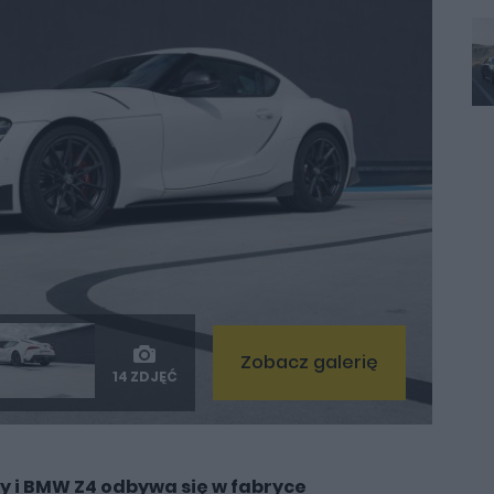
Zobacz galerię
14 ZDJĘĆ
y i BMW Z4 odbywa się w fabryce