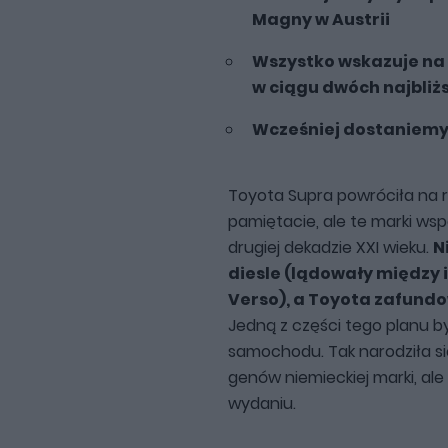
Magny w Austrii
Wszystko wskazuje na t
w ciągu dwóch najbliżs
Wcześniej dostaniemy
Toyota Supra powróciła na r
pamiętacie, ale te marki ws
drugiej dekadzie XXI wieku.
N
diesle (lądowały między 
Verso), a Toyota zafundo
Jedną z części tego planu b
samochodu. Tak narodziła si
genów niemieckiej marki, ale
wydaniu.