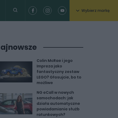
Wybierz markę
ajnowsze
Colin McRae i jego
Impreza jako
fantastyczny zestaw
LEGO? Głosujcie, bo to
możliwe
NG eCall w nowych
samochodach: jak
działa automatyczne
powiadamianie służb
ratunkowych?