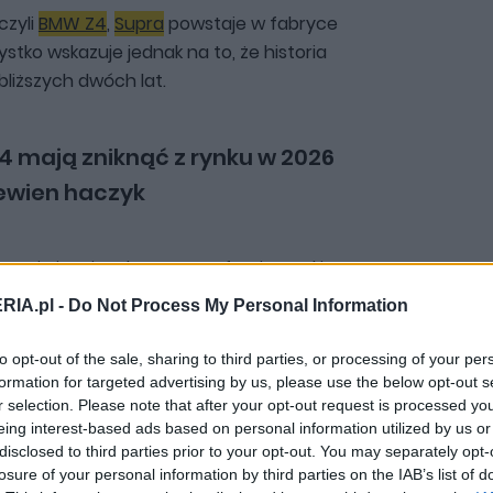
czyli
BMW Z4
,
Supra
powstaje w fabryce
stko wskazuje jednak na to, że historia
bliższych dwóch lat.
4 mają zniknąć z rynku w 2026
pewien haczyk
y nie jest już dostępy w ofercie marki
ty - nie zaktualizowano go jeszcze
RIA.pl -
Do Not Process My Personal Information
R2, co uniemożliwia rejestrację
ie oznacza to jednak, że Toyota
to opt-out of the sale, sharing to third parties, or processing of your per
Kontynencie.
formation for targeted advertising by us, please use the below opt-out s
r selection. Please note that after your opt-out request is processed y
eing interest-based ads based on personal information utilized by us or
disclosed to third parties prior to your opt-out. You may separately opt-
as intensywnie pracują nad nowym
losure of your personal information by third parties on the IAB’s list of
enką na torcie w ofercie. Nowa