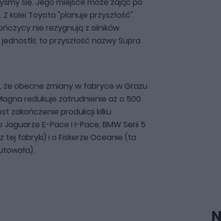
yśmy się. Jego miejsce może zająć po
. Z kolei Toyota "planuje przyszłość".
ończycy nie rezygnują z silników
 jednostki, to przyszłość nazwy Supra
, że obecne zmiany w fabryce w Grazu
Magna redukuje zatrudnienie aż o 500
t zakończenie produkcji kilku
Jaguarze E-Pace i I-Pace, BMW Serii 5
tej fabryki) i o Fiskerze Oceanie (ta
utowała).
N