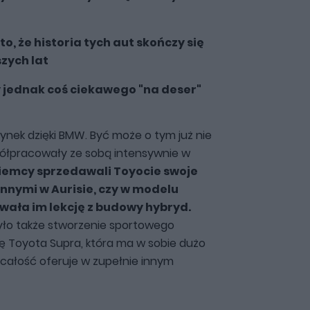
o, że historia tych aut skończy się
zych lat
 jednak coś ciekawego "na deser"
ynek dzięki BMW. Być może o tym już nie
półpracowały ze sobą intensywnie w
iemcy sprzedawali Toyocie swoje
innymi w Aurisie, czy w modelu
wała im lekcję z budowy hybryd.
yło także stworzenie sportowego
ę Toyota Supra, która ma w sobie dużo
 całość oferuje w zupełnie innym