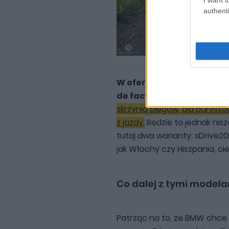
authenti
W ofercie niemieckiego r
de facto istnieje dzięki...
skrzynią biegów, dla purys
z jazdy.
Będzie to jednak nis
tutaj dwa warianty: sDrive20i
jak Włochy czy Hiszpania, c
Co dalej z tymi model
Patrząc na to, że BMW chce 