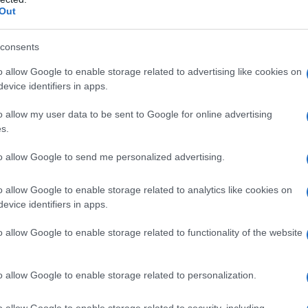
szybko spadać - w 2022 było to już
Out
w 2023 2652 samochody.
consents
idnie nie "kliknęła" - w najlepszym 2022
o allow Google to enable storage related to advertising like cookies on
 aut na Starym Kontynencie. Dla
evice identifiers in apps.
przedało 6440 egzemplarzy Z4.
o allow my user data to be sent to Google for online advertising
s.
to allow Google to send me personalized advertising.
o allow Google to enable storage related to analytics like cookies on
evice identifiers in apps.
o allow Google to enable storage related to functionality of the website
o allow Google to enable storage related to personalization.
o allow Google to enable storage related to security, including