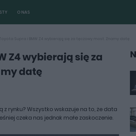
STY
O NAS
Toyota Supra i BMW Z4 wybierają się za tęczowy most. Znamy datę
N
W Z4 wybierają się za
amy datę
ą z rynku? Wszystko wskazuje na to, że data
ześniej czeka nas jednak małe zaskoczenie.