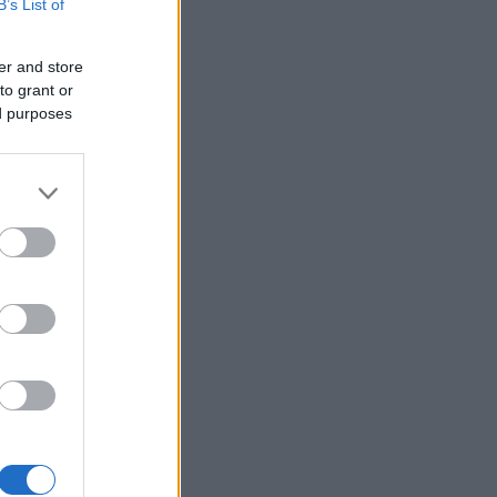
B’s List of
er and store
to grant or
ed purposes