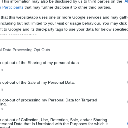
. This information may also be disclosed by us to third parties on the
IA
pirowana Nurburgringiem i właśnie tam
Participants
that may further disclose it to other third parties.
ne testy. Mowa tutaj
 that this website/app uses one or more Google services and may gath
zej mocy, gruntownie zmodyfikowanym
including but not limited to your visit or usage behaviour. You may click 
szym prowadzeniu.
 to Google and its third-party tags to use your data for below specifi
ogle consent section.
uto, skierowane do największych fanów
l Data Processing Opt Outs
na śmiało założyć, że ten rok jest
 często pojawia się w otoczeniu zamku
o opt-out of the Sharing of my personal data.
In
o opt-out of the Sale of my Personal Data.
iekawe auto, ale nigdy nie
In
ch wyników sprzedaży
to opt-out of processing my Personal Data for Targeted
ing.
In
 cieszyła się (i dalej cieszy) w USA.
o opt-out of Collection, Use, Retention, Sale, and/or Sharing
u sprzedano ponad 6800 egzemplarzy.
ersonal Data that Is Unrelated with the Purposes for which it
lected.