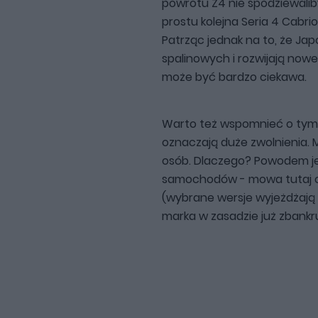
powrotu Z4 nie spodziewalib
prostu kolejna Seria 4 Cabrio
Patrząc jednak na to, że Jap
spalinowych i rozwijają nowe
może być bardzo ciekawa.
Warto też wspomnieć o tym
oznaczają duże zwolnienia. 
osób. Dlaczego? Powodem jes
samochodów - mowa tutaj o 
(wybrane wersje wyjeżdżają z 
marka w zasadzie już zbankr