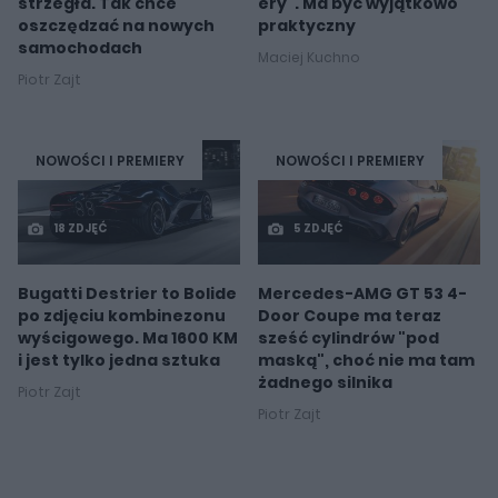
strzegła. Tak chce
ery". Ma być wyjątkowo
oszczędzać na nowych
praktyczny
samochodach
Maciej Kuchno
Piotr Zajt
NOWOŚCI I PREMIERY
NOWOŚCI I PREMIERY
18 ZDJĘĆ
5 ZDJĘĆ
Bugatti Destrier to Bolide
Mercedes-AMG GT 53 4-
po zdjęciu kombinezonu
Door Coupe ma teraz
wyścigowego. Ma 1600 KM
sześć cylindrów "pod
i jest tylko jedna sztuka
maską", choć nie ma tam
żadnego silnika
Piotr Zajt
Piotr Zajt