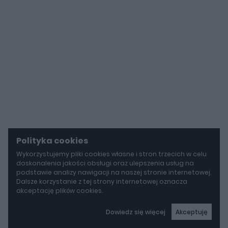
Polityka cookies
Wykorzystujemy pliki cookies własne i stron trzecich w celu
doskonalenia jakości obsługi oraz ulepszenia usług na
podstawie analizy nawigacji na naszej stronie internetowej.
Dalsze korzystanie z tej strony internetowej oznacza
akceptację plików cookies.
Dowiedz się więcej
Akceptuję
autoGALERIA
Tak naprawdę tak miało wyglądać Lamborghini Diablo. Cizeta V16T narodziła się z urażonej dumy