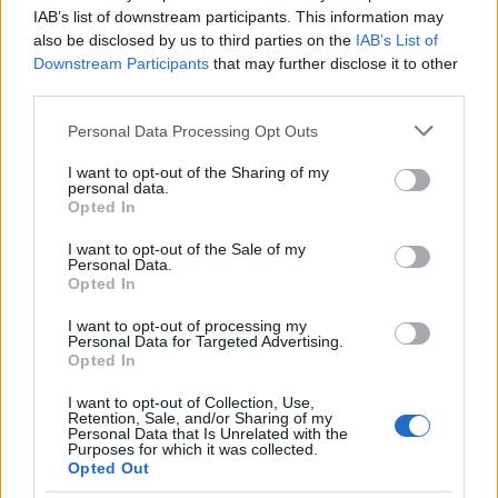
IAB’s list of downstream participants. This information may
also be disclosed by us to third parties on the
IAB’s List of
Downstream Participants
that may further disclose it to other
third parties.
Please note that this website/app uses one or more Google
Personal Data Processing Opt Outs
services and may gather and store information including but
not limited to your visit or usage behaviour. You may click to
I want to opt-out of the Sharing of my
personal data.
grant or deny consent to Google and its third-party tags to
Opted In
use your data for below specified purposes in below Google
consent section.
I want to opt-out of the Sale of my
Personal Data.
Opted In
I want to opt-out of processing my
Personal Data for Targeted Advertising.
Opted In
I want to opt-out of Collection, Use,
Retention, Sale, and/or Sharing of my
Personal Data that Is Unrelated with the
Purposes for which it was collected.
Opted Out