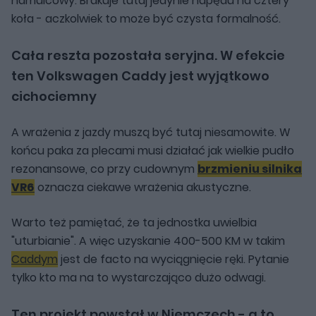
hamulcowy. Brakuje tutaj jedynie napędu na cztery
koła - aczkolwiek to może być czysta formalność.
Cała reszta pozostała seryjna. W efekcie
ten Volkswagen Caddy jest wyjątkowo
cichociemny
A wrażenia z jazdy muszą być tutaj niesamowite. W
końcu paka za plecami musi działać jak wielkie pudło
rezonansowe, co przy cudownym
brzmieniu silnika
VR6
oznacza ciekawe wrażenia akustyczne.
Warto też pamiętać, że ta jednostka uwielbia
"uturbianie". A więc uzyskanie 400-500 KM w takim
Caddym
jest de facto na wyciągnięcie ręki. Pytanie
tylko kto ma na to wystarczająco dużo odwagi.
Ten projekt powstał w Niemczech - a to