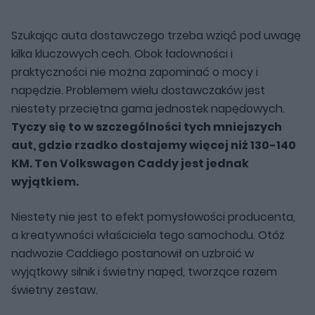
Szukając auta dostawczego trzeba wziąć pod uwagę
kilka kluczowych cech. Obok ładowności i
praktyczności nie można zapominać o mocy i
napędzie. Problemem wielu dostawczaków jest
niestety przeciętna gama jednostek napędowych.
Tyczy się to w szczególności tych mniejszych
aut, gdzie rzadko dostajemy więcej niż 130-140
KM. Ten Volkswagen Caddy jest jednak
wyjątkiem.
Niestety nie jest to efekt pomysłowości producenta,
a kreatywności właściciela tego samochodu. Otóż
nadwozie Caddiego postanowił on uzbroić w
wyjątkowy silnik i świetny napęd, tworzące razem
świetny zestaw.