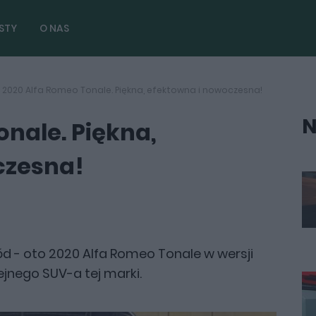
STY
O NAS
2020 Alfa Romeo Tonale. Piękna, efektowna i nowoczesna!
N
onale. Piękna,
czesna!
 - oto 2020 Alfa Romeo Tonale w wersji
ejnego SUV-a tej marki.