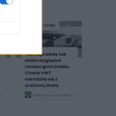
PRODUCENCI I RYNEK
15 ZDJĘĆ
Tak naprawdę tak
miało wyglądać
y
Lamborghini Diablo.
Cizeta V16T
narodziła się z
urażonej dumy
l
Redakcja autoGALERIA.pl