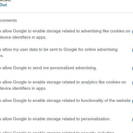
Out
consents
 Kuchno
o allow Google to enable storage related to advertising like cookies on
evice identifiers in apps.
zelny i właściciel portalu autoGALERIA.pl,
erwisem od 2016 roku. Autor blisko 6 000
pecjalizuje się w testach, opiniach i
o allow my user data to be sent to Google for online advertising
otoryzacyjnych, często nadając im
s.
odróżniczy charakter. Pasjonuje się
i, emocjonującymi samochodami oraz
słoweńskimi krajobrazami, co często
to allow Google to send me personalized advertising.
ę w jego tekstach. Prowadzi także kanał
chno Rides!”, gdzie w swobodnym stylu
wiat motoryzacji.
o allow Google to enable storage related to analytics like cookies on
evice identifiers in apps.
o allow Google to enable storage related to functionality of the website
Udostępnij
o allow Google to enable storage related to personalization.
o allow Google to enable storage related to security, including