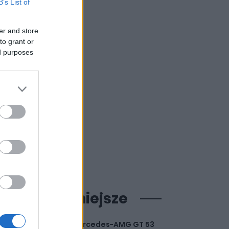
B’s List of
er and store
to grant or
ed purposes
ajpopularniejsze
Mercedes-AMG GT 53