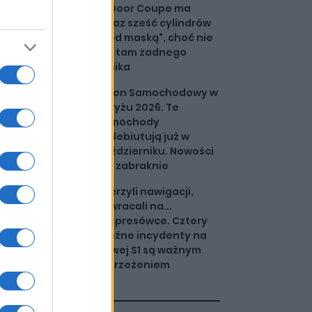
4-Door Coupe ma
teraz sześć cylindrów
"pod maską", choć nie
ma tam żadnego
silnika
Salon Samochodowy w
Paryżu 2026. Te
samochody
zadebiutują już w
październiku. Nowości
nie zabraknie
Wierzyli nawigacji,
zawracali na...
ekspresówce. Cztery
groźne incydenty na
nowej S1 są ważnym
ostrzeżeniem