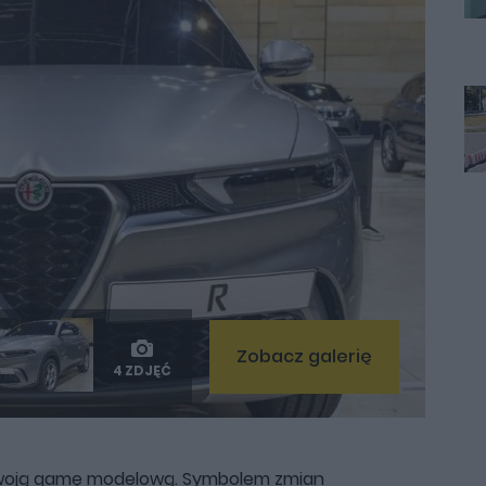
Zobacz galerię
4 ZDJĘĆ
 swoją gamę modelową. Symbolem zmian