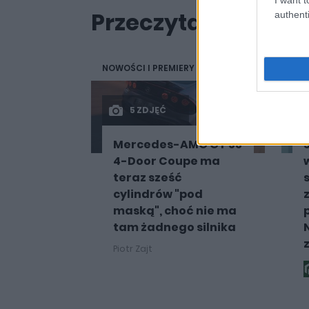
Przeczytaj także
authenti
NOWOŚCI I PREMIERY
PRO
5 ZDJĘĆ
Mercedes-AMG GT 53
4-Door Coupe ma
teraz sześć
cylindrów "pod
maską", choć nie ma
tam żadnego silnika
Piotr Zajt