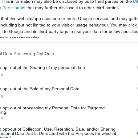
. This information may also be disclosed by us to third parties on the
IA
Participants
that may further disclose it to other third parties.
 that this website/app uses one or more Google services and may gath
including but not limited to your visit or usage behaviour. You may click 
 to Google and its third-party tags to use your data for below specifi
ogle consent section.
iach, wygląda już na w pełni
l Data Processing Opt Outs
eo nie zdradza jednak detali
rzewamy, że oficjalny debiut odbędzie
o opt-out of the Sharing of my personal data.
roku, zaś auto zostanie zaprezentowane
In
el ten to kluczowy element
Romeo
. Tonale zastąpi po części
o opt-out of the Sale of my Personal Data.
gając jednocześnie klientów
In
to opt-out of processing my Personal Data for Targeted
ing.
N
In
o opt-out of Collection, Use, Retention, Sale, and/or Sharing
ersonal Data that Is Unrelated with the Purposes for which it
e
#alfa romeo tonale 2020
lected.