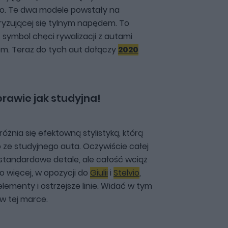
lvio. Te dwa modele powstały na
eryzującej się tylnym napędem. To
 symbol chęci rywalizacji z autami
m. Teraz do tych aut dołączy
2020
rawie jak studyjna!
żnia się efektowną stylistyką, którą
ze studyjnego auta. Oczywiście całej
 standardowe detale, ale całość wciąż
o więcej, w opozycji do
Giulii
i
Stelvio
,
lementy i ostrzejsze linie. Widać w tym
 w tej marce.