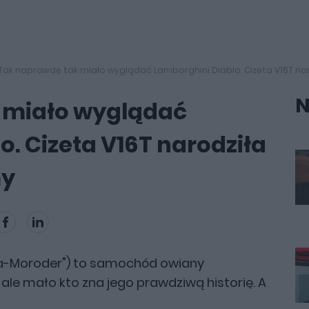
Tak naprawdę tak miało wyglądać Lamborghini Diablo. Cizeta V16T nar
N
 miało wyglądać
. Cizeta V16T narodziła
my
zeta-Moroder") to samochód owiany
 ale mało kto zna jego prawdziwą historię. A