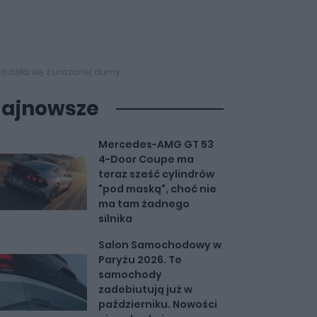
odziła się z urażonej dumy
ajnowsze
Mercedes-AMG GT 53
4-Door Coupe ma
teraz sześć cylindrów
"pod maską", choć nie
ma tam żadnego
silnika
Salon Samochodowy w
Paryżu 2026. Te
samochody
zadebiutują już w
październiku. Nowości