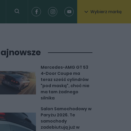
Wybierz markę
ajnowsze
Mercedes-AMG GT 53
4-Door Coupe ma
teraz sześć cylindrów
"pod maską", choć nie
ma tam żadnego
silnika
Salon Samochodowy w
Paryżu 2026. Te
samochody
zadebiutują już w