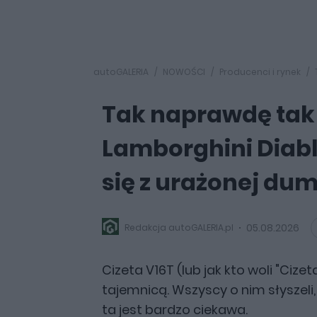
autoGALERIA
NOWOŚCI
Producenci i rynek
Tak naprawdę tak
Lamborghini Diablo
się z urażonej du
05.08.2026
Redakcja autoGALERIA.pl
Cizeta V16T (lub jak kto woli "Ci
tajemnicą. Wszyscy o nim słyszeli,
ta jest bardzo ciekawa.