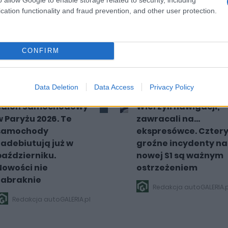
cation functionality and fraud prevention, and other user protection.
DUCENCI I RYNEK
BEZPIECZEŃSTWO I PRZEPISY
CONFIRM
5 ZDJĘĆ
3 ZDJĘĆ
Data Deletion
Data Access
Privacy Policy
Salon Samochodowy
Wierzyli nawigacji,
w Paryżu 2026. Te
zawracali na...
samochody
ekspresówce. Czter
zadebiutują już w
groźne incydenty na
październiku.
nowej S1 są ważnym
Nowości nie
ostrzeżeniem
zabraknie
Redakcja autoGALERIA.p
Redakcja autoGALERIA.pl