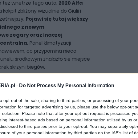
ę też wnętrze tego auta.
2020 Alfa
kokpit zbliżony wizualnie do Giulii i
ześniejszy.
Pojawi się tutaj większy
ialnego z nowym
we zegary oraz inaczej
centralna.
Panel klimatyzacji
nawiewem, co przypomina nieco
 tunelu środkowym znalazło się miejsce
rek skrzyni biegów.
RIA.pl -
Do Not Process My Personal Information
ać będzie na platformie, którą
z Jeepem Compassem.
Oznacza to, że
to opt-out of the sale, sharing to third parties, or processing of your per
przednie koła, zaś w wersji 4x4
formation for targeted advertising by us, please use the below opt-out s
lna oś. Pod maską znajdziemy zapewne
r selection. Please note that after your opt-out request is processed y
e) oraz diesla 1.6 i 2.0. Być może
eing interest-based ads based on personal information utilized by us or
disclosed to third parties prior to your opt-out. You may separately opt-
ulitrową benzynę, która oferowana jest
losure of your personal information by third parties on the IAB’s list of
a koła przekaże 9-biegowa skrzynia