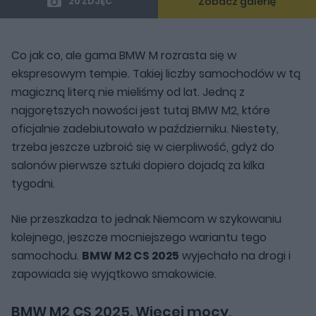
Zobacz galerię
20 ZDJĘĆ
Co jak co, ale gama BMW M rozrasta się w
ekspresowym tempie. Takiej liczby samochodów w tą
magiczną literą nie mieliśmy od lat. Jedną z
najgorętszych nowości jest tutaj BMW M2, które
oficjalnie zadebiutowało w październiku. Niestety,
trzeba jeszcze uzbroić się w cierpliwość, gdyż do
salonów pierwsze sztuki dopiero dojadą za kilka
tygodni.
Nie przeszkadza to jednak Niemcom w szykowaniu
kolejnego, jeszcze mocniejszego wariantu tego
samochodu.
BMW M2 CS 2025
wyjechało na drogi i
zapowiada się wyjątkowo smakowicie.
BMW M2 CS 2025. Więcej mocy,