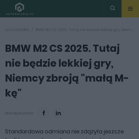
autoGALERIA
BMW M2 CS 2025. Tutaj nie będzie lekkiej gry, Niemcy zbroją "małą M-kę"
BMW M2 CS 2025. Tutaj
nie będzie lekkiej gry,
Niemcy zbroją "małą M-
kę"
Maciej Kuchno
Standardowa odmiana nie zdążyła jeszcze