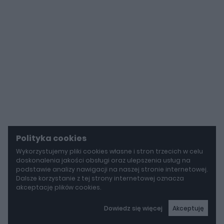
Polityka cookies
Wykorzystujemy pliki cookies własne i stron trzecich w celu
doskonalenia jakości obsługi oraz ulepszenia usług na
podstawie analizy nawigacji na naszej stronie internetowej.
Dalsze korzystanie z tej strony internetowej oznacza
akceptację plików cookies.
Dowiedz się więcej
Akceptuję
autoGALERIA
Tak naprawdę tak miało wyglądać Lamborghini Diablo. Cizeta V16T narodziła się z urażonej dumy