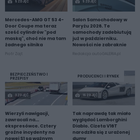
5 ZDJĘĆ
5 ZDJĘĆ
Mercedes-AMG GT 53 4-
Salon Samochodowy w
Door Coupe ma teraz
Paryżu 2026. Te
sześć cylindrów "pod
samochody zadebiutują
maską", choć nie ma tam
już w październiku.
żadnego silnika
Nowości nie zabraknie
Piotr Zajt
Redakcja autoGALERIA.pl
BEZPIECZEŃSTWO I
PRODUCENCI I RYNEK
PRZEPISY
3 ZDJĘĆ
15 ZDJĘĆ
Wierzyli nawigacji,
Tak naprawdę tak miało
zawracali na...
wyglądać Lamborghini
ekspresówce. Cztery
Diablo. Cizeta V16T
groźne incydenty na
narodziła się z urażonej
nowej S1 są ważnym
dumy