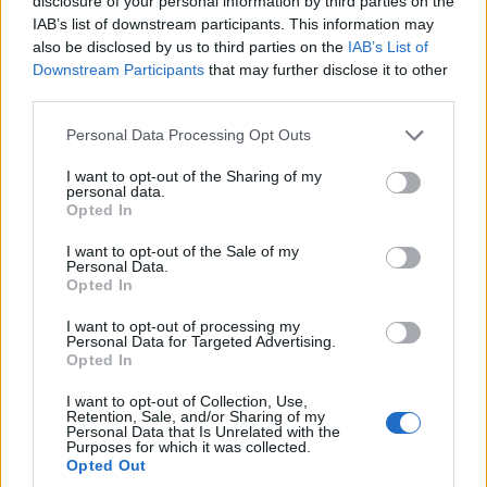
disclosure of your personal information by third parties on the
IAB’s list of downstream participants. This information may
also be disclosed by us to third parties on the
IAB’s List of
Downstream Participants
that may further disclose it to other
third parties.
Please note that this website/app uses one or more Google
Personal Data Processing Opt Outs
services and may gather and store information including but
not limited to your visit or usage behaviour. You may click to
I want to opt-out of the Sharing of my
personal data.
grant or deny consent to Google and its third-party tags to
Opted In
use your data for below specified purposes in below Google
consent section.
I want to opt-out of the Sale of my
Personal Data.
Opted In
I want to opt-out of processing my
Personal Data for Targeted Advertising.
Opted In
I want to opt-out of Collection, Use,
Retention, Sale, and/or Sharing of my
Personal Data that Is Unrelated with the
Purposes for which it was collected.
Opted Out