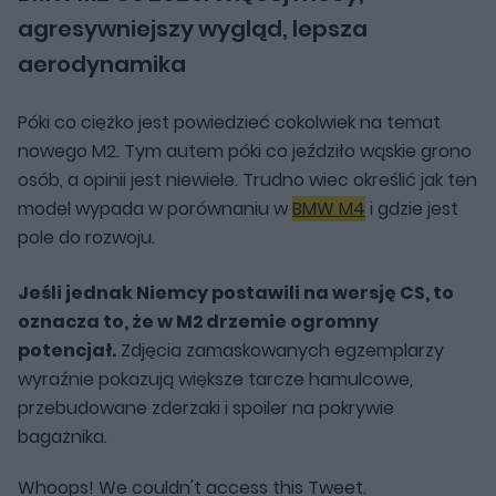
agresywniejszy wygląd, lepsza
aerodynamika
Póki co ciężko jest powiedzieć cokolwiek na temat
nowego M2. Tym autem póki co jeździło wąskie grono
osób, a opinii jest niewiele. Trudno wiec określić jak ten
model wypada w porównaniu w
BMW M4
i gdzie jest
pole do rozwoju.
Jeśli jednak Niemcy postawili na wersję CS, to
oznacza to, że w M2 drzemie ogromny
potencjał.
Zdjęcia zamaskowanych egzemplarzy
wyraźnie pokazują większe tarcze hamulcowe,
przebudowane zderzaki i spoiler na pokrywie
bagażnika.
Whoops! We couldn't access this Tweet.