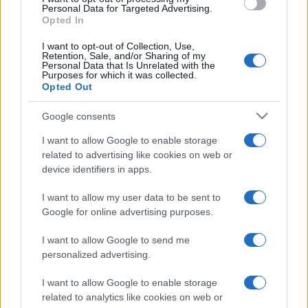
Personal Data for Targeted Advertising.
Opted In
I want to opt-out of Collection, Use,
Retention, Sale, and/or Sharing of my
18 ZDJĘĆ
5 ZDJĘĆ
Personal Data that Is Unrelated with the
Purposes for which it was collected.
CIEKAWOSTKI
NOWOŚCI I PREMIERY
Opted Out
Eins, zwei, Polizei. A
Nadchodzi nowe BMW
dokładniej to BMW M2,
M2. Ale to nie jest to, na
Google consents
gotowe do służby w
co czekacie
I want to allow Google to enable storage
słusznym celu
Maciej Kuchno
related to advertising like cookies on web or
Redakcja autoGALERIA.pl
device identifiers in apps.
I want to allow my user data to be sent to
TESTY
Google for online advertising purposes.
I want to allow Google to send me
36 ZDJĘĆ
46
personalized advertising.
ZDJĘĆ
NOWOŚCI I PREMIERY
Zapraszam Was na tor
I want to allow Google to enable storage
wyścigowy. Tam nowe
Bez lupy się nie
related to analytics like cookies on web or