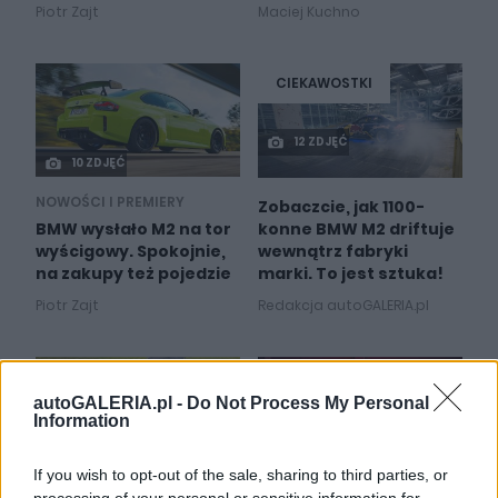
Piotr Zajt
Maciej Kuchno
CIEKAWOSTKI
12 ZDJĘĆ
10 ZDJĘĆ
NOWOŚCI I PREMIERY
Zobaczcie, jak 1100-
konne BMW M2 driftuje
BMW wysłało M2 na tor
wewnątrz fabryki
wyścigowy. Spokojnie,
marki. To jest sztuka!
na zakupy też pojedzie
Redakcja autoGALERIA.pl
Piotr Zajt
autoGALERIA.pl -
Do Not Process My Personal
Information
27
4 ZDJĘĆ
ZDJĘĆ
If you wish to opt-out of the sale, sharing to third parties, or
NOWOŚCI I PREMIERY
NOWOŚCI I PREMIERY