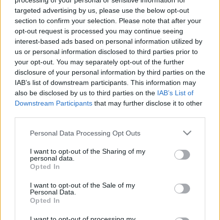
processing of your personal or sensitive information for
"Turbo" wraca do BMW
BMW M2 zepsuje życie
targeted advertising by us, please use the below opt-out
w bardzo specjalnej
tunerom. Bez
section to confirm your selection. Please note that after your
wersji. M2-ka chce być
modyfikacji można
opt-out request is processed you may continue seeing
jak pradziadek
jechać na tor
interest-based ads based on personal information utilized by
wyścigowy
us or personal information disclosed to third parties prior to
Marcin Napieraj
your opt-out. You may separately opt-out of the further
Piotr Zajt
disclosure of your personal information by third parties on the
IAB’s list of downstream participants. This information may
also be disclosed by us to third parties on the
IAB’s List of
Downstream Participants
that may further disclose it to other
third parties.
Please note that this website/app uses one or more Google
15 ZDJĘĆ
18 ZDJĘĆ
Personal Data Processing Opt Outs
services and may gather and store information including but
NOWOŚCI I PREMIERY
CIEKAWOSTKI
not limited to your visit or usage behaviour. You may click to
I want to opt-out of the Sharing of my
personal data.
BMW M2 CS 2025 ma
BMW M2 ma teraz
grant or deny consent to Google and its third-party tags to
Opted In
cudownego ducktaila.
czterocylindrowy silnik
use your data for below specified purposes in below Google
Niemcy najlepsze
i tylko 313 KM. Ale w tym
consent section.
I want to opt-out of the Sale of my
trzymają w ukryciu
przypadku ma to sens
Personal Data.
Opted In
Redakcja autoGALERIA.pl
Piotr Zajt
I want to opt-out of processing my