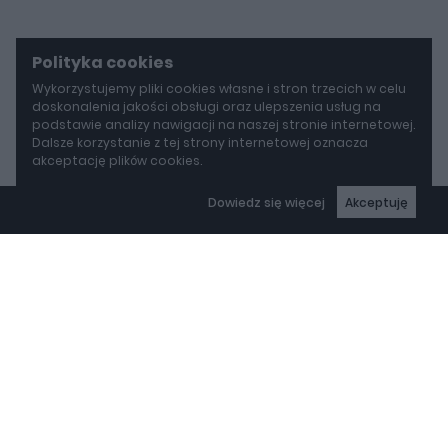
Polityka cookies
Wykorzystujemy pliki cookies własne i stron trzecich w celu
doskonalenia jakości obsługi oraz ulepszenia usług na
podstawie analizy nawigacji na naszej stronie internetowej.
Dalsze korzystanie z tej strony internetowej oznacza
akceptację plików cookies.
Dowiedz się więcej
Akceptuję
autoGALERIA.pl - niezależny portal motoryzacyjny – nowości i
wiadomości ze świata moto, testy samochodów, opinie o
autach publikowane przez ekspertów z branży
Copyright © 2000-2025 autogaleria.pl
Wszelkie prawa zastrzeżone.
REKLAMA