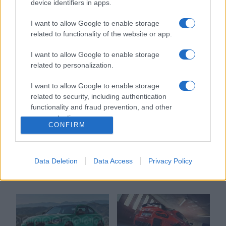
BMW M2 czuje się
obejdzie. BMW Serii 2 i
device identifiers in apps.
najlepiej
M2 przeszło lifting.
Gdzie te zmiany?
I want to allow Google to enable storage
Maciej Kuchno
related to functionality of the website or app.
Maciej Kuchno
I want to allow Google to enable storage
related to personalization.
I want to allow Google to enable storage
related to security, including authentication
32 ZDJĘĆ
19 ZDJĘĆ
functionality and fraud prevention, and other
user protection.
TESTY
TUNING I MODYFIKACJE
CONFIRM
BMW M2 2023 - TEST.
BMW M2 CSL? Jeszcze
Pozamiatane.
nie, ale tunerzy idą w
Dosłownie i w przenośni
tym kierunku
Data Deletion
Data Access
Privacy Policy
Marcin Napieraj
Maciej Kuchno