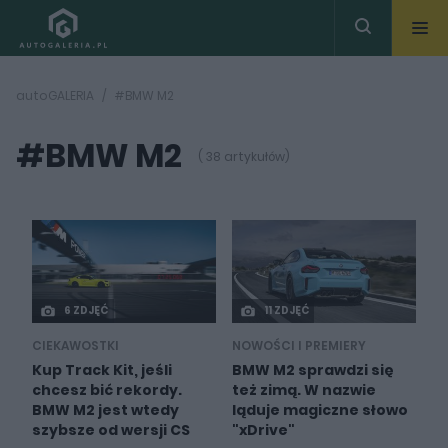
autoGALERIA
#BMW M2
#BMW M2
( 38 artykułów)
6 ZDJĘĆ
11 ZDJĘĆ
CIEKAWOSTKI
NOWOŚCI I PREMIERY
Kup Track Kit, jeśli
BMW M2 sprawdzi się
chcesz bić rekordy.
też zimą. W nazwie
BMW M2 jest wtedy
ląduje magiczne słowo
szybsze od wersji CS
"xDrive"