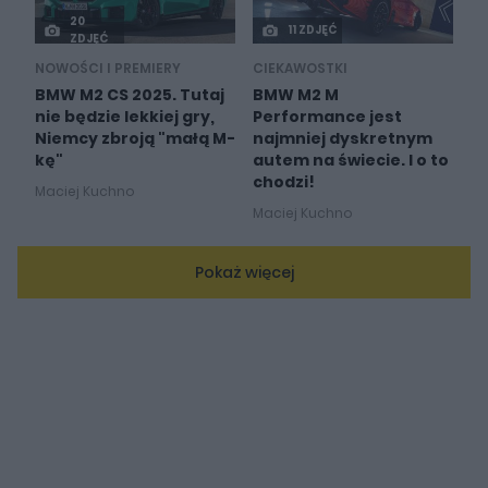
20
11 ZDJĘĆ
ZDJĘĆ
NOWOŚCI I PREMIERY
CIEKAWOSTKI
BMW M2 CS 2025. Tutaj
BMW M2 M
nie będzie lekkiej gry,
Performance jest
Niemcy zbroją "małą M-
najmniej dyskretnym
kę"
autem na świecie. I o to
chodzi!
Maciej Kuchno
Maciej Kuchno
Pokaż więcej